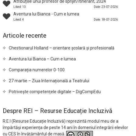
Atribuțiile unui profesor de sprijin/itinerant, 2024
Liked: 13
Date: 23-07-2026
Aventura lui Bianca - Cum e lumea
Liked: 4
Date: 18-07-2026
Articole recente
Chestionarul Holland – orientare școlară și profesională
Aventura lui Bianca – Cum e lumea
Comparația numerelor 0-100
27 martie – Ziua Internațională a Teatrului
Potrivește competențele digitale – DigCompEdu
Despre REI – Resurse Educație Incluzivă
R.E.I (Resurse Educație Incluzivă) reprezintă modul meu de a
împărtăși experiența de peste 14 ani în domeniul integrării elevilor
cu CES în învățământul de masă.