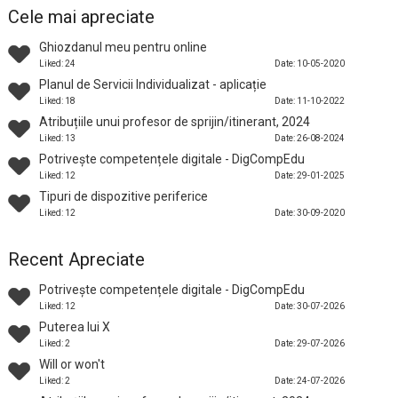
Cele mai apreciate
Ghiozdanul meu pentru online
Liked: 24
Date: 10-05-2020
Planul de Servicii Individualizat - aplicație
Liked: 18
Date: 11-10-2022
Atribuțiile unui profesor de sprijin/itinerant, 2024
Liked: 13
Date: 26-08-2024
Potrivește competențele digitale - DigCompEdu
Liked: 12
Date: 29-01-2025
Tipuri de dispozitive periferice
Liked: 12
Date: 30-09-2020
Recent Apreciate
Potrivește competențele digitale - DigCompEdu
Liked: 12
Date: 30-07-2026
Puterea lui X
Liked: 2
Date: 29-07-2026
Will or won't
Liked: 2
Date: 24-07-2026