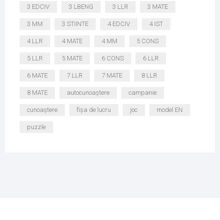
3 EDCIV
3 LBENG
3 LLR
3 MATE
3 MM
3 STIINTE
4 EDCIV
4 IST
4 LLR
4 MATE
4 MM
5 CONS
5 LLR
5 MATE
6 CONS
6 LLR
6 MATE
7 LLR
7 MATE
8 LLR
8 MATE
autocunoaștere
campanie
cunoaștere
fișa de lucru
joc
model EN
puzzle