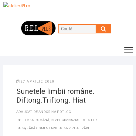
Skip
to
content
Caută
…
27 APRILIE 2020
Sunetele limbii române.
Diftong.Triftong. Hiat
ADAUGAT DE
ANDORINA POTLOG
LIMBA ROMÂNĂ
,
NIVEL GIMNAZIAL
5 LLR
FĂRĂ COMENTARII
56 VIZUALIZĂRI