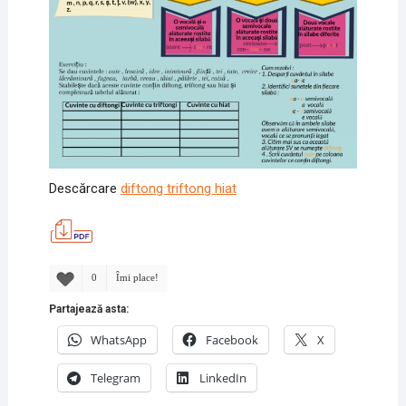
Descărcare
diftong triftong hiat
0
Îmi place!
Partajează asta:
WhatsApp
Facebook
X
Telegram
LinkedIn