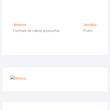
Navigare
Articolul
Articolul
Anterior
Următor
Anterior
Următor
Formule de calcul prescurtat
Fruits
în
articole