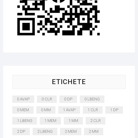
ETICHETE
0 AVAP
0 CLR
0 DP
0 LBENG
0 MEM
0 MM
1 AVAP
1 CLR
1 DP
1 LBENG
1 MEM
1 MM
2 CLR
2 DP
2 LBENG
2 MEM
2 MM