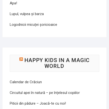
Apa!
Lupul, vulpea și barza
Logodnicii micuței șoricioaice
HAPPY KIDS IN A MAGIC
WORLD
Calendar de Crăciun
Circuitul apei în natură – pe înțelesul copiilor
Piticii din pădure – Joacă-te cu noi!