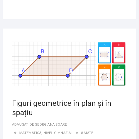
12
IANU
2021
Figuri geometrice în plan și în
spațiu
ADAUGAT DE
GEORGIANA SOARE
MATEMATICĂ
,
NIVEL GIMNAZIAL
8 MATE