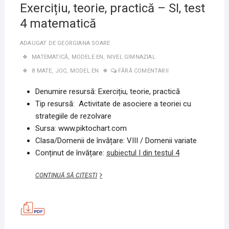
Exercițiu, teorie, practică – SI, test
4 matematică
ADAUGAT DE
GEORGIANA SOARE
MATEMATICĂ
,
MODELE EN
,
NIVEL GIMNAZIAL
8 MATE
,
JOC
,
MODEL EN
FĂRĂ COMENTARII
Denumire resursă: Exercițiu, teorie, practică
Tip resursă: Activitate de asociere a teoriei cu
strategiile de rezolvare
Sursa: www.piktochart.com
Clasa/Domenii de învățare: VIII / Domenii variate
Conținut de învățare:
subiectul I din testul 4
EXERCIȚIU,
CONTINUĂ SĂ CITEȘTI
TEORIE,
PRACTICĂ
–
SI,
TEST