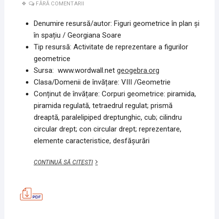
FĂRĂ COMENTARII
Denumire resursă/autor: Figuri geometrice în plan și
în spațiu / Georgiana Soare
Tip resursă: Activitate de reprezentare a figurilor
geometrice
Sursa: www.wordwall.net
geogebra.org
Clasa/Domenii de învățare: VIII /Geometrie
Conținut de învățare: Corpuri geometrice: piramida,
piramida regulată, tetraedrul regulat; prismă
dreaptă, paralelipiped dreptunghic, cub; cilindru
circular drept; con circular drept; reprezentare,
elemente caracteristice, desfășurări
FIGURI
CONTINUĂ SĂ CITEȘTI
GEOMETRICE
ÎN
PLAN
ȘI
ÎN
SPAȚIU