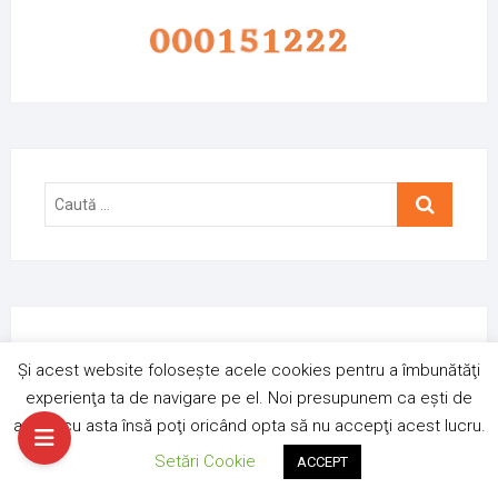
Caută
…
Și acest website folosește acele cookies pentru a îmbunătăţi
Vrei sa nu mai vezi reclamele ?
experienţa ta de navigare pe el. Noi presupunem ca eşti de
Autentifică-te
acord cu asta însă poţi oricând opta să nu accepţi acest lucru.
Setări Cookie
ACCEPT