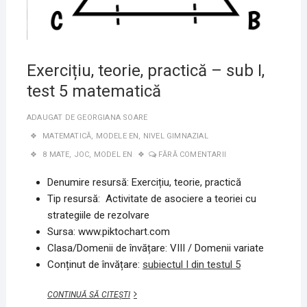
Exercițiu, teorie, practică – sub I,
test 5 matematică
ADAUGAT DE
GEORGIANA SOARE
MATEMATICĂ
,
MODELE EN
,
NIVEL GIMNAZIAL
8 MATE
,
JOC
,
MODEL EN
FĂRĂ COMENTARII
Denumire resursă: Exercițiu, teorie, practică
Tip resursă: Activitate de asociere a teoriei cu
strategiile de rezolvare
Sursa: www.piktochart.com
Clasa/Domenii de învățare: VIII / Domenii variate
Conținut de învățare:
subiectul I din testul 5
EXERCIȚIU,
CONTINUĂ SĂ CITEȘTI
TEORIE,