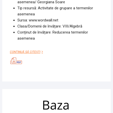
asemenea/ Georgiana Soare
Tip resursă: Activitate de grupare a termenilor
asemenea
Sursa: www.wordwall.net
Clasa/Domenii de învățare: VIII/Algebră
Conținut de învățare: Reducerea termenilor
asemenea
GRUPAREA
CONTINUĂ SĂ CITEȘTI
TERMENILOR
ASEMENEA
16
OCTO
2020