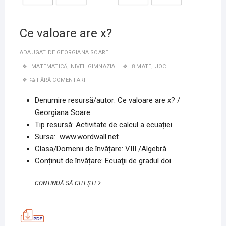
Ce valoare are x?
ADAUGAT DE
GEORGIANA SOARE
MATEMATICĂ
,
NIVEL GIMNAZIAL
8 MATE
,
JOC
FĂRĂ COMENTARII
Denumire resursă/autor: Ce valoare are x? /
Georgiana Soare
Tip resursă: Activitate de calcul a ecuației
Sursa: www.wordwall.net
Clasa/Domenii de învățare: VIII /Algebră
Conținut de învățare: Ecuaţii de gradul doi
CE
CONTINUĂ SĂ CITEȘTI
VALOARE
ARE
X?