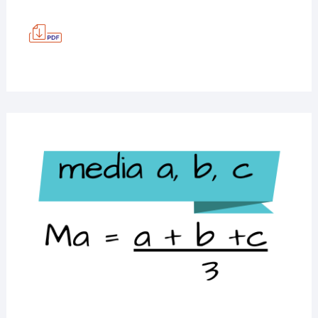
PRACTICĂ
–
SUB
I,
TEST
5
MATEMATICĂ
4
IUNIE
2020