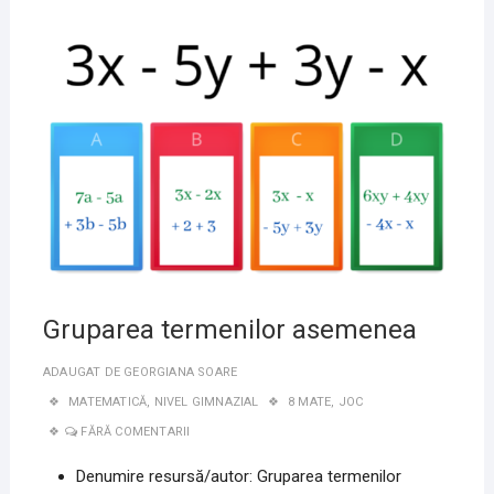
+5Y
+8Z
9
NOIE
=
2020
Gruparea termenilor asemenea
ADAUGAT DE
GEORGIANA SOARE
MATEMATICĂ
,
NIVEL GIMNAZIAL
8 MATE
,
JOC
FĂRĂ COMENTARII
Denumire resursă/autor: Gruparea termenilor