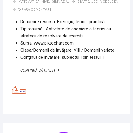
MATEMATICĂ
,
NIVEL GIMNAZIAL
8 MATE
,
JOC
,
MODELE EN
FĂRĂ COMENTARII
Denumire resursă: Exercițiu, teorie, practică
Tip resursă: Activitate de asociere a teoriei cu
strategii de rezolvare de exerciții
Sursa: www.piktochart.com
Clasa/Domenii de învățare: VIII / Domenii variate
Conținut de învățare:
subiectul I din testul 1
EXERCIȚIU,
CONTINUĂ SĂ CITEȘTI
TEORIE,
PRACTICĂ
–
SUBIECTUL
I,
TEST
1,
MATEMATICĂ