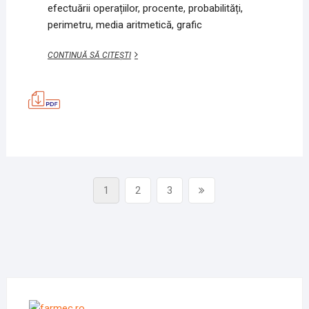
efectuării operațiilor, procente, probabilități,
perimetru, media aritmetică, grafic
CÂTEVA
CONTINUĂ SĂ CITEȘTI
EXERCIȚII
DE
EXERSARE
1
Paginație
Page
Page
Page
Pagina
1
2
3
articole
Următoare