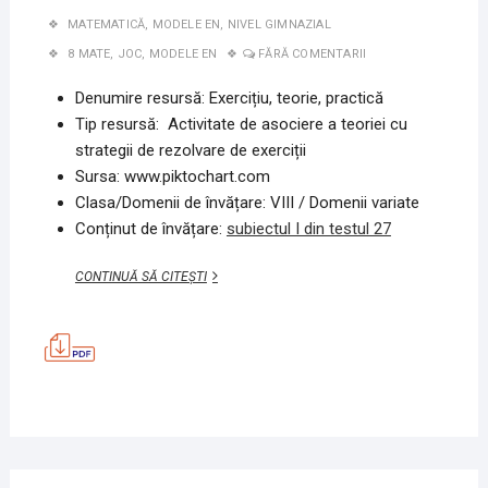
MATEMATICĂ
,
MODELE EN
,
NIVEL GIMNAZIAL
8 MATE
,
JOC
,
MODELE EN
FĂRĂ COMENTARII
Denumire resursă: Exercițiu, teorie, practică
Tip resursă: Activitate de asociere a teoriei cu
strategii de rezolvare de exerciții
Sursa: www.piktochart.com
Clasa/Domenii de învățare: VIII / Domenii variate
Conținut de învățare:
subiectul I din testul 27
EXERCIȚIU,
CONTINUĂ SĂ CITEȘTI
TEORIE,
PRACTICĂ
–
SI,
TEST
27
MATEMATICĂ