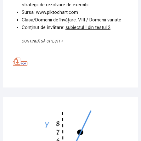
strategii de rezolvare de exerciții
Sursa: www.piktochart.com
Clasa/Domenii de învățare: VIII / Domenii variate
Conținut de învățare:
subiectul I din testul 2
EXERCIȚIU,
CONTINUĂ SĂ CITEȘTI
TEORIE,
PRACTICĂ
–
SUBIECTUL
I,
TEST
2
MATEMATICĂ
24
MAI
2020