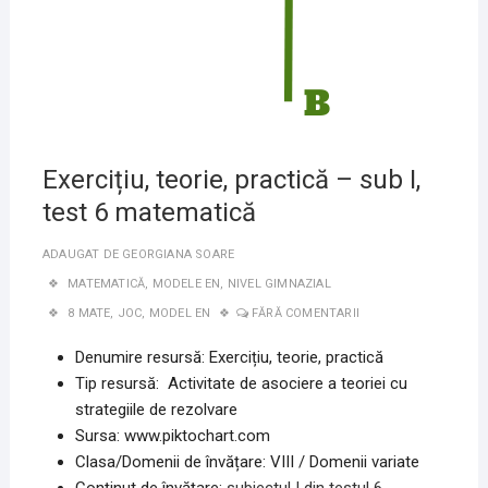
Exercițiu, teorie, practică – sub I,
test 6 matematică
ADAUGAT DE
GEORGIANA SOARE
MATEMATICĂ
,
MODELE EN
,
NIVEL GIMNAZIAL
8 MATE
,
JOC
,
MODEL EN
FĂRĂ COMENTARII
Denumire resursă: Exercițiu, teorie, practică
Tip resursă: Activitate de asociere a teoriei cu
strategiile de rezolvare
Sursa: www.piktochart.com
Clasa/Domenii de învățare: VIII / Domenii variate
Conținut de învățare:
subiectul I din testul 6