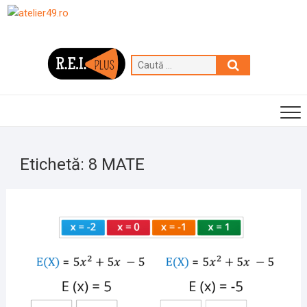
Skip
to
content
Caută
…
Etichetă:
8 MATE
13
IANU
2021