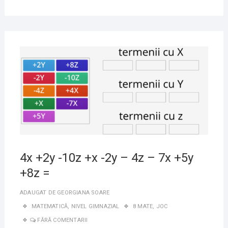
11
NOIE
2020
4x +2y -10z +x -2y – 4z – 7x +5y
+8z =
ADAUGAT DE
GEORGIANA SOARE
MATEMATICĂ
,
NIVEL GIMNAZIAL
8 MATE
,
JOC
FĂRĂ COMENTARII