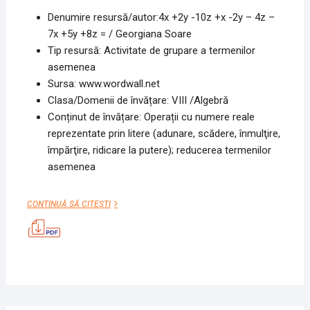
Denumire resursă/autor:4x +2y -10z +x -2y – 4z –
7x +5y +8z = / Georgiana Soare
Tip resursă: Activitate de grupare a termenilor
asemenea
Sursa: www.wordwall.net
Clasa/Domenii de învățare: VIII /Algebră
Conținut de învățare: Operații cu numere reale
reprezentate prin litere (adunare, scădere, înmulţire,
împărţire, ridicare la putere); reducerea termenilor
asemenea
4X
CONTINUĂ SĂ CITEȘTI
+2Y
-10Z
+X
-2Y
–
4Z
–
7X