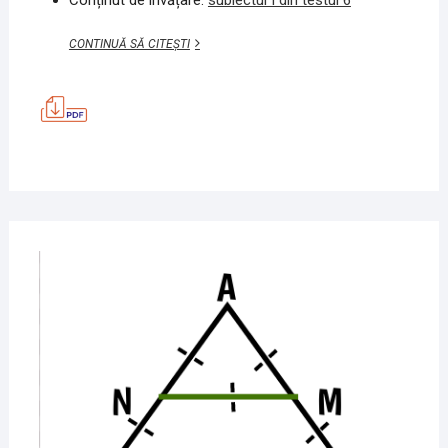
EXERCIȚIU,
CONTINUĂ SĂ CITEȘTI
TEORIE,
PRACTICĂ
–
SUB
I,
TEST
6
MATEMATICĂ
4
IUNIE
2020