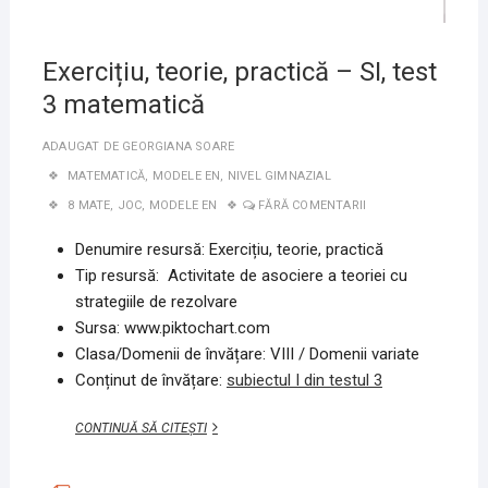
Exercițiu, teorie, practică – SI, test
3 matematică
ADAUGAT DE
GEORGIANA SOARE
MATEMATICĂ
,
MODELE EN
,
NIVEL GIMNAZIAL
8 MATE
,
JOC
,
MODELE EN
FĂRĂ COMENTARII
Denumire resursă: Exercițiu, teorie, practică
Tip resursă: Activitate de asociere a teoriei cu
strategiile de rezolvare
Sursa: www.piktochart.com
Clasa/Domenii de învățare: VIII / Domenii variate
Conținut de învățare:
subiectul I din testul 3
EXERCIȚIU,
CONTINUĂ SĂ CITEȘTI
TEORIE,
PRACTICĂ
–