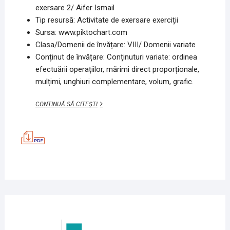
exersare 2/
Aifer Ismail
Tip resursă: Activitate de exersare exerciții
Sursa: www.piktochart.com
Clasa/Domenii de învățare: VIII/ Domenii variate
Conținut de învățare: Conținuturi variate: ordinea
efectuării operațiilor, mărimi direct proporționale,
mulțimi, unghiuri complementare, volum, grafic.
CÂTEVA
CONTINUĂ SĂ CITEȘTI
EXERCIȚII
DE
EXERSARE
2
23
MAI