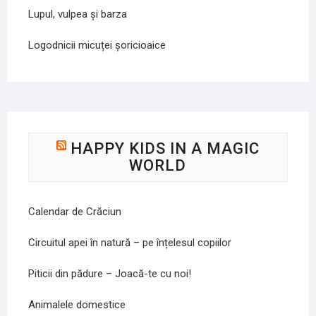
Lupul, vulpea și barza
Logodnicii micuței șoricioaice
HAPPY KIDS IN A MAGIC
WORLD
Calendar de Crăciun
Circuitul apei în natură – pe înțelesul copiilor
Piticii din pădure – Joacă-te cu noi!
Animalele domestice