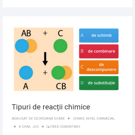
27
NOIE
2020
Tipuri de reacții chimice
ADAUGAT DE
GEORGIANA SOARE
CHIMIE
,
NIVEL GIMNAZIAL
8 CHIM
,
JOC
FĂRĂ COMENTARII