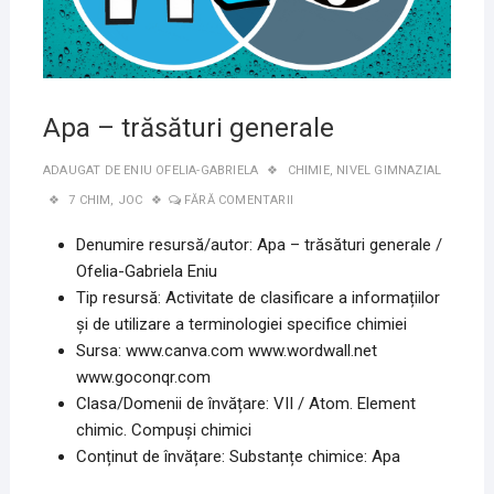
Apa – trăsături generale
ADAUGAT DE
ENIU OFELIA-GABRIELA
CHIMIE
,
NIVEL GIMNAZIAL
7 CHIM
,
JOC
FĂRĂ COMENTARII
Denumire resursă/autor: Apa – trăsături generale /
Ofelia-Gabriela Eniu
Tip resursă: Activitate de clasificare a informațiilor
și de utilizare a terminologiei specifice chimiei
Sursa: www.canva.com www.wordwall.net
www.goconqr.com
Clasa/Domenii de învățare: VII / Atom. Element
chimic. Compuși chimici
Conținut de învățare: Substanțe chimice: Apa