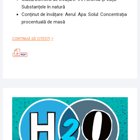
Substanțele în natură
Conținut de învățare: Aerul. Apa. Solul: Concentrația
procentuală de masă
SIROPUL
CONTINUĂ SĂ CITEȘTI
MAMEI
9
SEPT
2020