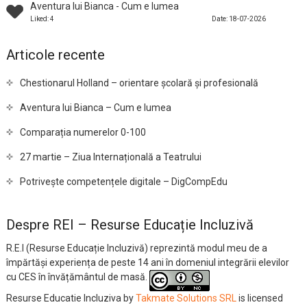
Aventura lui Bianca - Cum e lumea
Liked: 4
Date: 18-07-2026
Articole recente
Chestionarul Holland – orientare școlară și profesională
Aventura lui Bianca – Cum e lumea
Comparația numerelor 0-100
27 martie – Ziua Internațională a Teatrului
Potrivește competențele digitale – DigCompEdu
Despre REI – Resurse Educație Incluzivă
R.E.I (Resurse Educație Incluzivă) reprezintă modul meu de a
împărtăși experiența de peste 14 ani în domeniul integrării elevilor
cu CES în învățământul de masă.
Resurse Educatie Incluziva
by
Takmate Solutions SRL
is licensed