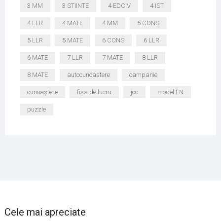
3 MM
3 STIINTE
4 EDCIV
4 IST
4 LLR
4 MATE
4 MM
5 CONS
5 LLR
5 MATE
6 CONS
6 LLR
6 MATE
7 LLR
7 MATE
8 LLR
8 MATE
autocunoaștere
campanie
cunoaștere
fișa de lucru
joc
model EN
puzzle
Cele mai apreciate