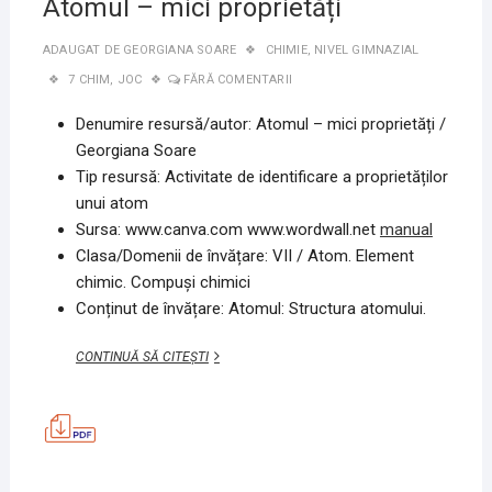
Atomul – mici proprietăți
ADAUGAT DE
GEORGIANA SOARE
CHIMIE
,
NIVEL GIMNAZIAL
7 CHIM
,
JOC
FĂRĂ COMENTARII
Denumire resursă/autor: Atomul – mici proprietăți /
Georgiana Soare
Tip resursă: Activitate de identificare a proprietăților
unui atom
Sursa: www.canva.com www.wordwall.net
manual
Clasa/Domenii de învățare: VII / Atom. Element
chimic. Compuși chimici
Conținut de învățare: Atomul: Structura atomului.
ATOMUL
CONTINUĂ SĂ CITEȘTI
–
MICI
PROPRIETĂȚI