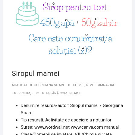
2020
Siropul mamei
ADAUGAT DE
GEORGIANA SOARE
CHIMIE
,
NIVEL GIMNAZIAL
7 CHIM
,
JOC
FĂRĂ COMENTARII
Denumire resursă/autor: Siropul mamei / Georgiana
Soare
Tip resursă: Activitate de asociere a noțiunilor
Sursa: www.wordwall.net www.canva.com
manual
Clasa/Domenii de învățare: VII /Chimia și viața.