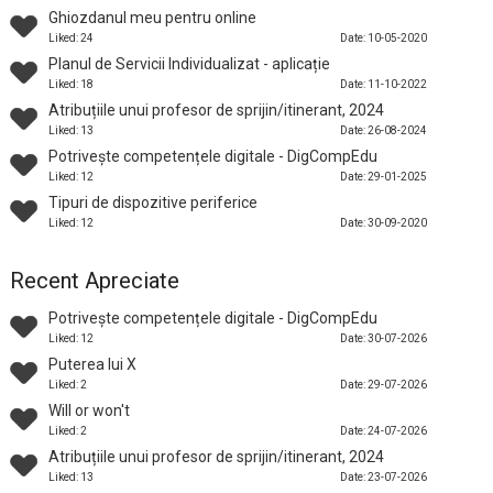
Ghiozdanul meu pentru online
Liked: 24
Date: 10-05-2020
Planul de Servicii Individualizat - aplicație
Liked: 18
Date: 11-10-2022
Atribuțiile unui profesor de sprijin/itinerant, 2024
Liked: 13
Date: 26-08-2024
Potrivește competențele digitale - DigCompEdu
Liked: 12
Date: 29-01-2025
Tipuri de dispozitive periferice
Liked: 12
Date: 30-09-2020
Recent Apreciate
Potrivește competențele digitale - DigCompEdu
Liked: 12
Date: 30-07-2026
Puterea lui X
Liked: 2
Date: 29-07-2026
Will or won't
Liked: 2
Date: 24-07-2026
Atribuțiile unui profesor de sprijin/itinerant, 2024
Liked: 13
Date: 23-07-2026