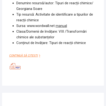
Denumire resursă/autor: Tipuri de reacții chimice/
Georgiana Soare
Tip resursă: Activitate de identificare a tipurilor de
reacții chimice
Sursa: www.wordwall.net
manual
Clasa/Domenii de învățare: VIII /Transformări
chimice ale substanțelor
Conținut de învățare: Tipuri de reacții chimice
TIPURI
CONTINUĂ SĂ CITEȘTI
DE
REACȚII
CHIMICE
25
NOIE