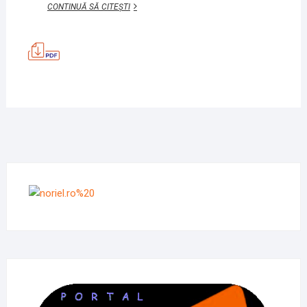
APA
CONTINUĂ SĂ CITEȘTI
–
TRĂSĂTURI
GENERALE