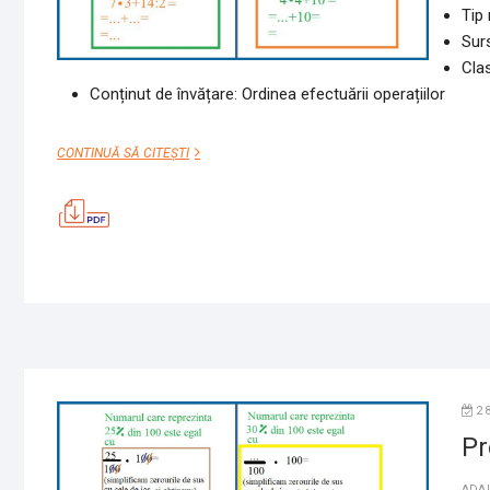
Tip 
Surs
Cla
Conținut de învățare: Ordinea efectuării operațiilor
ORDINEA
CONTINUĂ SĂ CITEȘTI
OPERAȚIILOR
2
Pr
ADA