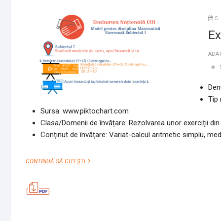
5
Ex
ADA
Den
Tip 
Sursa: www.piktochart.com
Clasa/Domenii de învățare: Rezolvarea unor exerciții di
Conținut de învățare: Variat-calcul aritmetic simplu, med
EXERSEAZĂ
CONTINUĂ SĂ CITEȘTI
DUPĂ
MODEL