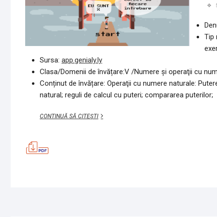
Den
Tip 
exer
Sursa:
app.genialy.ly
Clasa/Domenii de învățare:V /Numere şi operaţii cu nu
Conținut de învățare: Operaţii cu numere naturale: Puter
natural; reguli de calcul cu puteri; compararea puterilor;
PUTEREA
CONTINUĂ SĂ CITEȘTI
LUI
X