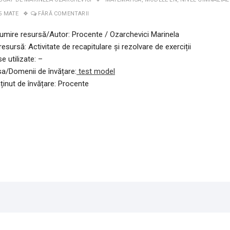
5 MATE
FĂRĂ COMENTARII
umire resursă/Autor: Procente / Ozarchevici Marinela
resursă: Activitate de recapitulare și rezolvare de exerciții
e utilizate: –
sa/Domenii de învățare:
t
est model
ținut de învățare: Procente