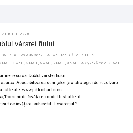
0 APRILIE 2020
blul vârstei fiului
UGAT DE
GEORGIANA SOARE
MATEMATICĂ
,
MODELE EN
3 MATE
,
4 MATE
,
5 MATE
,
6 MATE
,
7 MATE
,
8 MATE
FĂRĂ COMENTARII
mire resursă: Dublul vârstei fiului
resursă: Accesibilizarea cerințelor și a strategiei de rezolvare
se utilizate: www.piktochart.com
sa/Domenii de învățare:
model test utilizat
inut de învățare: subiectul II, exercițiul 3