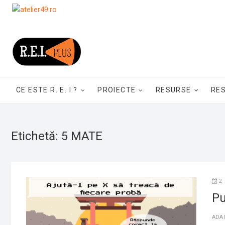
Skip
to
content
CE ESTE R. E. I.?
PROIECTE
RESURSE
RE
Etichetă:
5 MATE
2
Pu
ADA