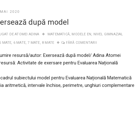
 MAI 2020
ersează după model
UGAT DE
ATOMEI ADINA
MATEMATICĂ
,
MODELE EN
,
NIVEL GIMNAZIAL
5 MATE
,
6 MATE
,
7 MATE
,
8 MATE
FĂRĂ COMENTARII
umire resursă/autor: Exersează după model/ Adina Atomei
resursă: Activitate de exersare pentru Evaluarea Națională
n cadrul subiectului model pentru Evaluarea Națională Matematică
ia aritmetică, intervale închise, perimetre, unghiuri complementare