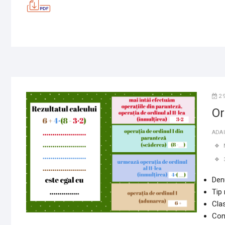
2
Or
ADA
Den
Tip
Clas
Conț