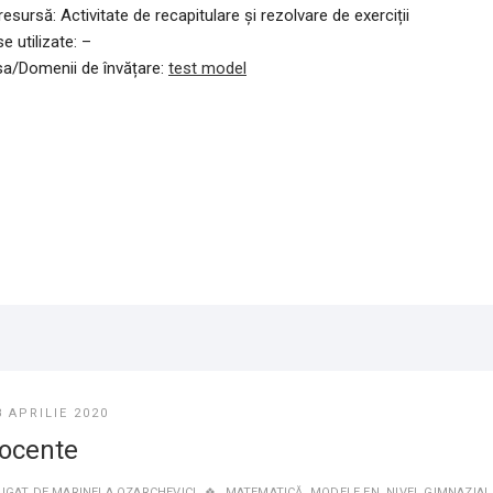
resursă: Activitate de recapitulare și rezolvare de exerciții
e utilizate: –
sa/Domenii de învățare:
test model
8 APRILIE 2020
ocente
UGAT DE
MARINELA OZARCHEVICI
MATEMATICĂ
,
MODELE EN
,
NIVEL GIMNAZIAL