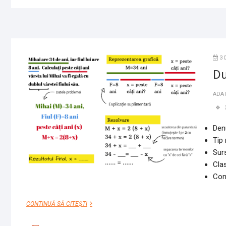
3
Du
ADA
Denu
Tip 
Sur
Cla
Conț
DUBLUL
CONTINUĂ SĂ CITEȘTI
VÂRSTEI
FIULUI