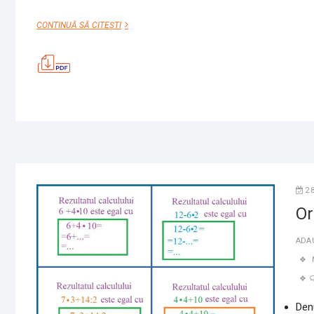
ORDINEA
CONTINUĂ SĂ CITEȘTI
OPERAȚIILOR
–
UN
MODEL
2
Or
ADA
Den