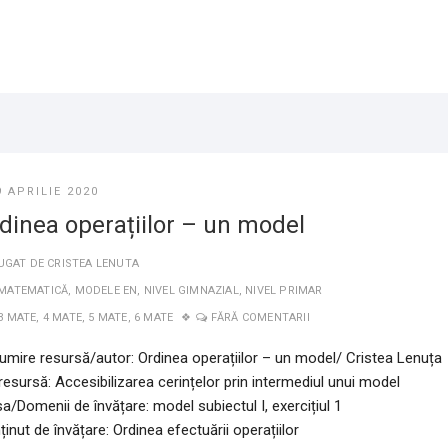
9 APRILIE 2020
dinea operațiilor – un model
UGAT DE
CRISTEA LENUTA
MATEMATICĂ
,
MODELE EN
,
NIVEL GIMNAZIAL
,
NIVEL PRIMAR
3 MATE
,
4 MATE
,
5 MATE
,
6 MATE
FĂRĂ COMENTARII
umire resursă/autor: Ordinea operațiilor – un model/ Cristea Lenuța
 resursă:
Accesibilizarea cerințelor prin intermediul unui mode
l
a/Domenii de învățare: model subiectul I, exercițiul 1
inut de învățare: Ordinea efectuării operațiilor