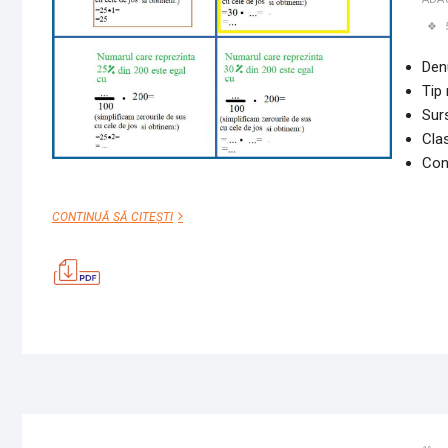
Den
Tip 
Surs
Cla
Con
PROCENTE
CONTINUĂ SĂ CITEȘTI