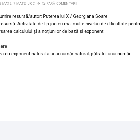
5 MATE
,
7 MATE
,
JOC
FĂRĂ COMENTARII
umire resursă/autor: Puterea lui X / Georgiana Soare
resursă: Activitate de tip joc cu mai multe niveluri de dificultate pentr
sarea calculului și a noțiunilor de bază și exponent
mere
ea cu exponent natural a unui număr natural; pătratul unui număr