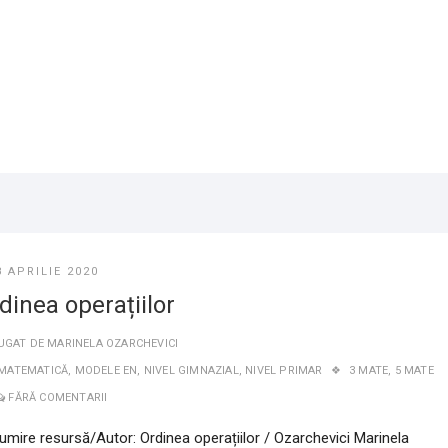
8 APRILIE 2020
dinea operațiilor
UGAT DE
MARINELA OZARCHEVICI
MATEMATICĂ
,
MODELE EN
,
NIVEL GIMNAZIAL
,
NIVEL PRIMAR
3 MATE
,
5 MATE
FĂRĂ COMENTARII
umire resursă/Autor: Ordinea operațiilor / Ozarchevici Marinela