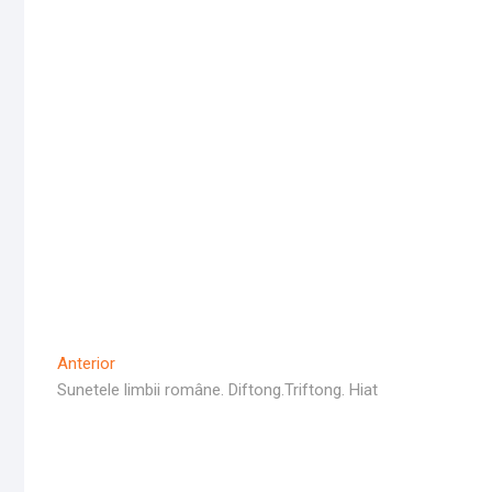
Navigare
Articolul
Anterior
Anterior
Sunetele limbii române. Diftong.Triftong. Hiat
în
articole