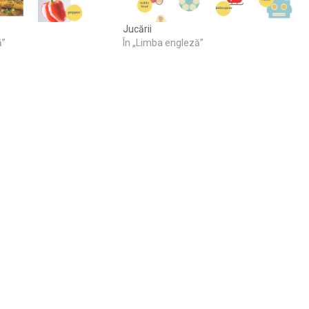
Jucării
ă”
În „Limba engleză”