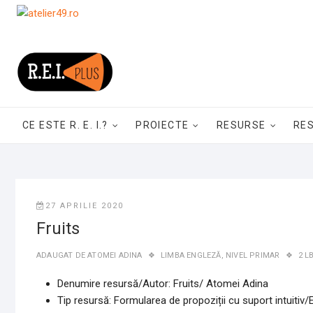
Skip
to
content
CE ESTE R. E. I.?
PROIECTE
RESURSE
RE
27 APRILIE 2020
Fruits
ADAUGAT DE
ATOMEI ADINA
LIMBA ENGLEZĂ
,
NIVEL PRIMAR
2 L
Denumire resursă/Autor: Fruits/ Atomei Adina
Tip resursă: Formularea de propoziții cu suport intuitiv/