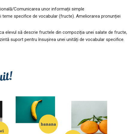
țională/Comunicarea unor informații simple
i teme specifice de vocabular (fructe). Ameliorarea pronunției
ca elevul să descrie fructele din compoziția unei salate de fructe,
intă suport pentru însușirea unei unități de vocabular specifice.