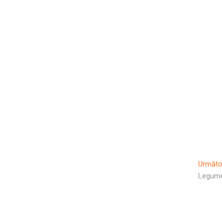
Următo
Legum