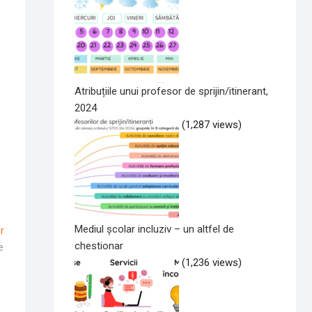
Atribuțiile unui profesor de sprijin/itinerant,
2024
(1,287 views)
Mediul școlar incluziv – un altfel de
Articolul
r
chestionar
Următor:
e
(1,236 views)