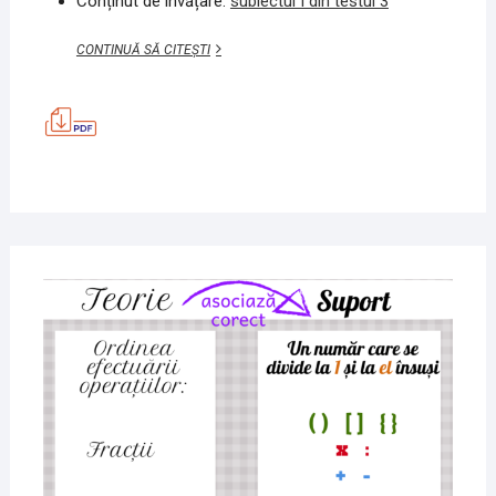
Conținut de învățare:
subiectul I din testul 3
EXERCIȚIU,
CONTINUĂ SĂ CITEȘTI
TEORIE,
PRACTICĂ
–
SI,
TEST
3
MATEMATICĂ
23
MAI
2020