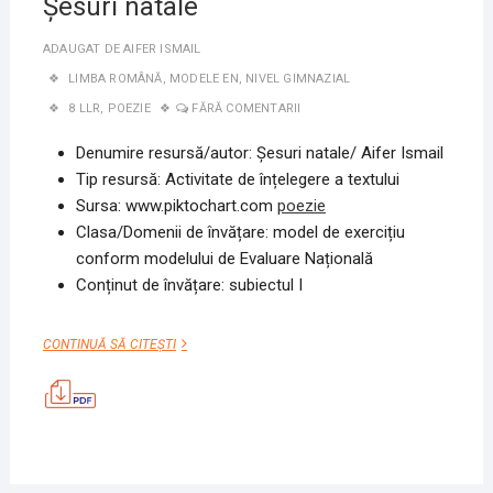
Șesuri natale
ADAUGAT DE
AIFER ISMAIL
LIMBA ROMÂNĂ
,
MODELE EN
,
NIVEL GIMNAZIAL
8 LLR
,
POEZIE
FĂRĂ COMENTARII
Denumire resursă/autor:
Șesuri natale
/ Aifer Ismail
Tip resursă: Activitate de înțelegere a textului
Sursa: www.piktochart.com
poezie
Clasa/Domenii de învățare: model de exercițiu
conform modelului de Evaluare Națională
Conținut de învățare: subiectul I
ȘESURI
CONTINUĂ SĂ CITEȘTI
NATALE