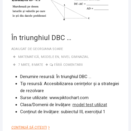
În triunghiul DBC …
ADAUGAT DE
GEORGIANA SOARE
MATEMATICĂ
,
MODELE EN
,
NIVEL GIMNAZIAL
7 MATE
,
8 MATE
FĂRĂ COMENTARII
Denumire resursă: În triunghiul DBC …
Tip resursă: Accesibilizarea cerințelor și a strategiei
de rezolvare
Surse utilizate: www.piktochart.com
Clasa/Domenii de învățare:
model test utilizat
Conținut de învățare: subiectul III, exercițiul 1
ÎN
CONTINUĂ SĂ CITEȘTI