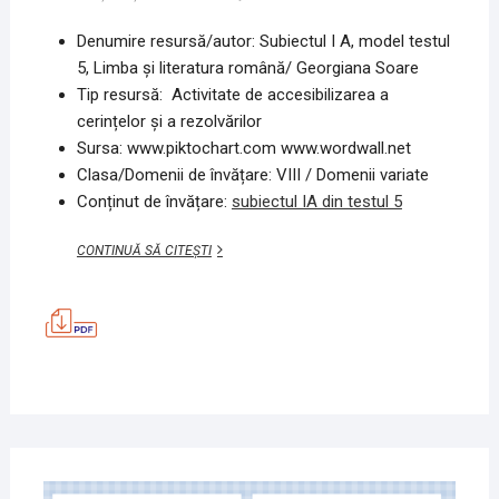
Denumire resursă/autor: Subiectul I A, model testul
5, Limba și literatura română/ Georgiana Soare
Tip resursă: Activitate de accesibilizarea a
cerințelor și a rezolvărilor
Sursa: www.piktochart.com www.wordwall.net
Clasa/Domenii de învățare: VIII / Domenii variate
Conținut de învățare:
subiectul IA din testul 5
SUBIECTUL
CONTINUĂ SĂ CITEȘTI
I
A,
MODEL
TESTUL
5,
LIMBA
ȘI
LITERATURA
ROMÂNĂ
7