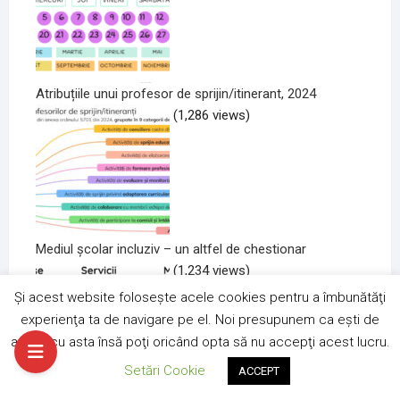
Atribuțiile unui profesor de sprijin/itinerant, 2024
(1,286 views)
Mediul școlar incluziv – un altfel de chestionar
(1,234 views)
Și acest website folosește acele cookies pentru a îmbunătăţi
Vrei sa nu mai vezi reclamele ?
experienţa ta de navigare pe el. Noi presupunem ca eşti de
Autentifică-te
acord cu asta însă poţi oricând opta să nu accepţi acest lucru.
Setări Cookie
ACCEPT