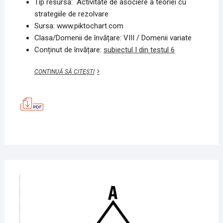
Tip resursă: Activitate de asociere a teoriei cu
strategiile de rezolvare
Sursa: www.piktochart.com
Clasa/Domenii de învățare: VIII / Domenii variate
Conținut de învățare:
subiectul I din testul 6
EXERCIȚIU,
CONTINUĂ SĂ CITEȘTI
TEORIE,
PRACTICĂ
–
SUB
I,
TEST
6
MATEMATICĂ
4
IUNIE
2020