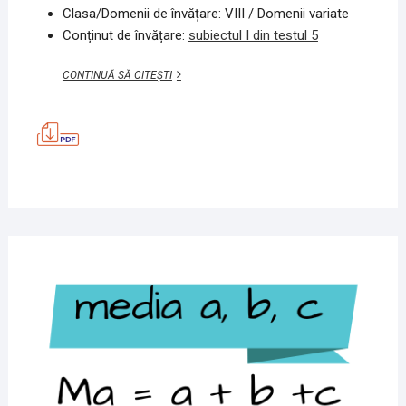
Clasa/Domenii de învățare: VIII / Domenii variate
Conținut de învățare:
subiectul I din testul 5
EXERCIȚIU,
CONTINUĂ SĂ CITEȘTI
TEORIE,
PRACTICĂ
–
SUB
I,
TEST
5
MATEMATICĂ
4
IUNIE
2020