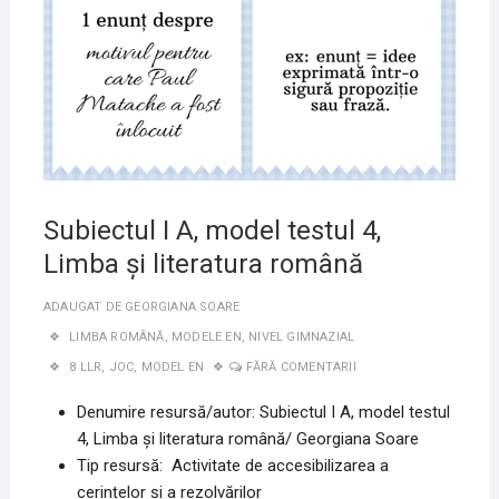
IUNIE
2020
Subiectul I A, model testul 4,
Limba și literatura română
ADAUGAT DE
GEORGIANA SOARE
LIMBA ROMÂNĂ
,
MODELE EN
,
NIVEL GIMNAZIAL
8 LLR
,
JOC
,
MODEL EN
FĂRĂ COMENTARII
Denumire resursă/autor: Subiectul I A, model testul
4, Limba și literatura română/ Georgiana Soare
Tip resursă: Activitate de accesibilizarea a
cerințelor și a rezolvărilor