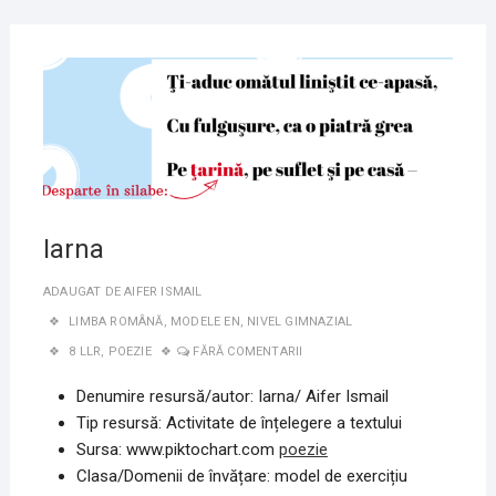
12
MAI
2020
Iarna
ADAUGAT DE
AIFER ISMAIL
LIMBA ROMÂNĂ
,
MODELE EN
,
NIVEL GIMNAZIAL
8 LLR
,
POEZIE
FĂRĂ COMENTARII
Denumire resursă/autor:
Iarna
/ Aifer Ismail
Tip resursă: Activitate de înțelegere a textului
Sursa: www.piktochart.com
poezie
Clasa/Domenii de învățare: model de exercițiu