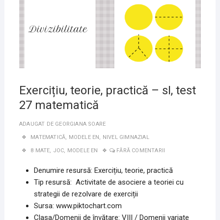
Exercițiu, teorie, practică – sI, test
27 matematică
ADAUGAT DE
GEORGIANA SOARE
MATEMATICĂ
,
MODELE EN
,
NIVEL GIMNAZIAL
8 MATE
,
JOC
,
MODELE EN
FĂRĂ COMENTARII
Denumire resursă: Exercițiu, teorie, practică
Tip resursă: Activitate de asociere a teoriei cu
strategii de rezolvare de exerciții
Sursa: www.piktochart.com
Clasa/Domenii de învățare: VIII / Domenii variate