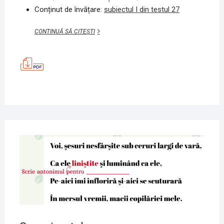
Conținut de învățare:
subiectul I din testul 27
EXERCIȚIU,
CONTINUĂ SĂ CITEȘTI
TEORIE,
PRACTICĂ
–
SI,
TEST
27
MATEMATICĂ
12
MAI
2020