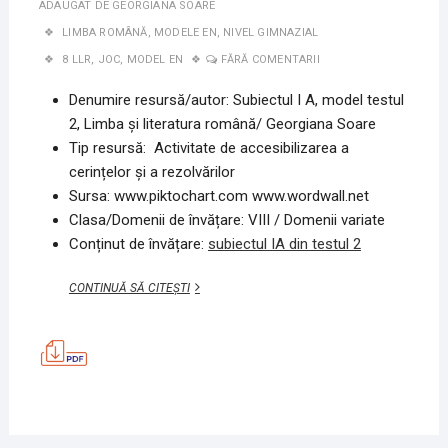
ADAUGAT DE
GEORGIANA SOARE
LIMBA ROMÂNĂ
,
MODELE EN
,
NIVEL GIMNAZIAL
8 LLR
,
JOC
,
MODEL EN
FĂRĂ COMENTARII
Denumire resursă/autor: Subiectul I A, model testul
2, Limba și literatura română/ Georgiana Soare
Tip resursă: Activitate de accesibilizarea a
cerințelor și a rezolvărilor
Sursa: www.piktochart.com www.wordwall.net
Clasa/Domenii de învățare: VIII / Domenii variate
Conținut de învățare:
subiectul IA din testul 2
SUBIECTUL
CONTINUĂ SĂ CITEȘTI
I
A,
MODEL
TESTUL
2,
LIMBA
ȘI
LITERATURA