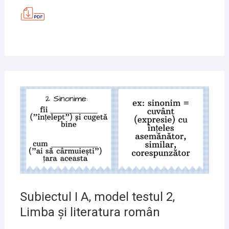
MODEL
TESTUL
3,
LIMBA
ȘI
LITERATURA
ROMÂNĂ
7
IUNIE
2020
Subiectul I A, model testul 2,
Limba și literatura român