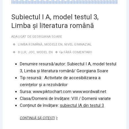
Subiectul I A, model testul 3,
Limba și literatura română
ADAUGAT DE
GEORGIANA SOARE
LIMBA ROMÂNĂ
,
MODELE EN
,
NIVEL GIMNAZIAL
8 LLR
,
JOC
,
MODEL EN
FĂRĂ COMENTARII
Denumire resursă/autor: Subiectul I A, model testul
3, Limba și literatura română/ Georgiana Soare
Tip resursă: Activitate de accesibilizarea a
cerințelor și a rezolvărilor
Sursa: www.piktochart.com www.wordwall.net
Clasa/Domenii de învățare: VIII / Domenii variate
Conținut de învățare:
subiectul IA din testul 3
SUBIECTUL
CONTINUĂ SĂ CITEȘTI
I
A,