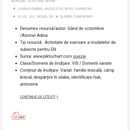
ADAUGAT DE
ATOMEI ADINA
LIMBA ROMÂNĂ
,
MODELE EN
,
NIVEL GIMNAZIAL
8 LLR
,
JOC
,
MODEL EN
FĂRĂ COMENTARII
Denumire resursă/autor:
Gând de octombrie
/Atomei Adina
Tip resursă: Activitate de exersare a modelelor de
subiecte pentru EN
Sursa: www.piktochart.com
poezie
Clasa/Domenii de învățare: VIII / Domenii variate
Conținut de învățare: Variat: familie lexicală, câmp
lexical, despărțire în silabe, identificare hiat,
antonime
GÂND
CONTINUĂ SĂ CITEȘTI
DE
OCTOMBRIE