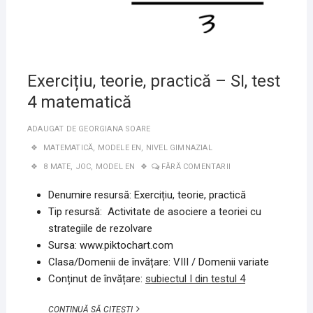
Exercițiu, teorie, practică – SI, test
4 matematică
ADAUGAT DE
GEORGIANA SOARE
MATEMATICĂ
,
MODELE EN
,
NIVEL GIMNAZIAL
8 MATE
,
JOC
,
MODEL EN
FĂRĂ COMENTARII
Denumire resursă: Exercițiu, teorie, practică
Tip resursă: Activitate de asociere a teoriei cu
strategiile de rezolvare
Sursa: www.piktochart.com
Clasa/Domenii de învățare: VIII / Domenii variate
Conținut de învățare:
subiectul I din testul 4
EXERCIȚIU,
CONTINUĂ SĂ CITEȘTI