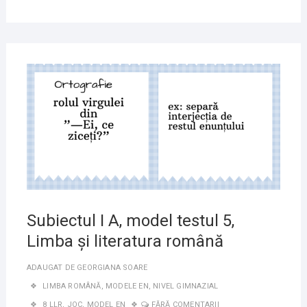
7
IUNIE
2020
Subiectul I A, model testul 5,
Limba și literatura română
ADAUGAT DE
GEORGIANA SOARE
LIMBA ROMÂNĂ
,
MODELE EN
,
NIVEL GIMNAZIAL
8 LLR
,
JOC
,
MODEL EN
FĂRĂ COMENTARII