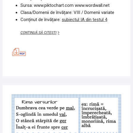
Sursa: www.piktochart.com www.wordwall.net
Clasa/Domenii de învățare: VIII / Domenii variate
Conținut de învățare:
subiectul IA din testul 4
SUBIECTUL
CONTINUĂ SĂ CITEȘTI
I
A,
MODEL
TESTUL
4,
LIMBA
ȘI
LITERATURA
ROMÂNĂ
7
IUNIE
2020