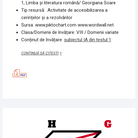
1, Limba și literatura română/ Georgiana Soare
Tip resursă: Activitate de accesibilizarea a
cerințelor și a rezolvărilor
Sursa: www.piktochart.com www.wordwall.net
Clasa/Domenii de învățare: VIII / Domenii variate
Conținut de învățare:
subiectul IA din testul 1
SUBIECTUL
CONTINUĂ SĂ CITEȘTI
I
A,
MODEL
TESTUL
1,
LIMBA
ȘI
LITERATURA
ROMÂNĂ
4
IUNIE
2020