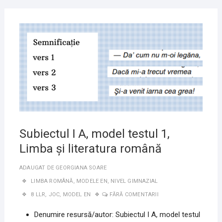
ROMÂN
5
IUNIE
2020
Subiectul I A, model testul 1,
Limba și literatura română
ADAUGAT DE
GEORGIANA SOARE
LIMBA ROMÂNĂ
,
MODELE EN
,
NIVEL GIMNAZIAL
8 LLR
,
JOC
,
MODEL EN
FĂRĂ COMENTARII
Denumire resursă/autor: Subiectul I A, model testul