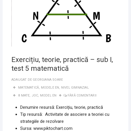
Exercițiu, teorie, practică – sub I,
test 5 matematică
ADAUGAT DE
GEORGIANA SOARE
MATEMATICĂ
,
MODELE EN
,
NIVEL GIMNAZIAL
8 MATE
,
JOC
,
MODEL EN
FĂRĂ COMENTARII
Denumire resursă: Exercițiu, teorie, practică
Tip resursă: Activitate de asociere a teoriei cu
strategiile de rezolvare
Sursa: www.piktochart.com