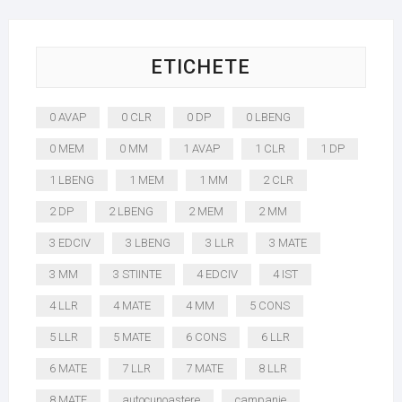
ETICHETE
0 AVAP
0 CLR
0 DP
0 LBENG
0 MEM
0 MM
1 AVAP
1 CLR
1 DP
1 LBENG
1 MEM
1 MM
2 CLR
2 DP
2 LBENG
2 MEM
2 MM
3 EDCIV
3 LBENG
3 LLR
3 MATE
3 MM
3 STIINTE
4 EDCIV
4 IST
4 LLR
4 MATE
4 MM
5 CONS
5 LLR
5 MATE
6 CONS
6 LLR
6 MATE
7 LLR
7 MATE
8 LLR
8 MATE
autocunoaștere
campanie