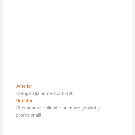
Navigare
Articolul
Anterior
Anterior
Comparația numerelor 0-100
în
Articolul
Următor
articole
Următor:
Chestionarul Holland – orientare școlară și
profesională