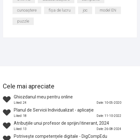
cunoaștere
fișa de lucru
joc
model EN
puzzle
Cele mai apreciate
Ghiozdanul meu pentru online
Liked: 24
Date: 10-05-2020
Planul de Servicii Individualizat - aplicație
Liked: 18
Date: 11-10-2022
Atribuțiile unui profesor de sprijin/itinerant, 2024
Liked: 13
Date: 26-08-2024
Potrivește competențele digitale - DigCompEdu