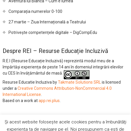
Aventura lui Bianca – Cum e lumea
Comparația numerelor 0-100
27 martie – Ziua Internațională a Teatrului
Potrivește competențele digitale – DigCompEdu
Despre REI – Resurse Educație Incluzivă
R.E.I (Resurse Educație Incluzivă) reprezintă modul meu de a
împărtăși experiența de peste 14 ani în domeniul integrării elevilor
cu CES în învățământul de masă.
Resurse Educatie Incluziva
by
Takmate Solutions SRL
is licensed
under a
Creative Commons Attribution-NonCommercial 4.0
International License
.
Based on a work at
app.rei.plus
.
Și acest website folosește acele cookies pentru a îmbunătăţi
Vrei sa nu mai vezi reclamele ?
YouTube
Facebook
Twitter
experienţa ta de navigare pe el. Noi presupunem ca eşti de