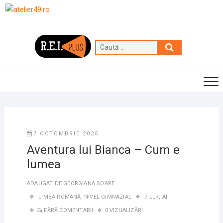
Skip
to
content
Caută
…
7 OCTOMBRIE 2025
Aventura lui Bianca – Cum e
lumea
ADAUGAT DE
GEORGIANA SOARE
LIMBA ROMÂNĂ
,
NIVEL GIMNAZIAL
7 LLR
,
AI
FĂRĂ COMENTARII
0 VIZUALIZĂRI