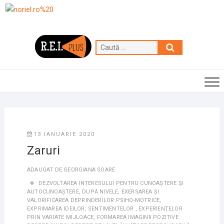
Skip
to
content
Caută
…
13 IANUARIE 2020
Zaruri
ADAUGAT DE
GEORGIANA SOARE
DEZVOLTAREA INTERESULUI PENTRU CUNOAŞTERE ȘI
AUTOCUNOAŞTERE
,
DUPĂ NIVELE
,
EXERSAREA ȘI
VALORIFICAREA DEPRINDERILOR PSIHO-MOTRICE
,
EXPRIMAREA IDEILOR, SENTIMENTELOR , EXPERIENŢELOR
PRIN VARIATE MIJLOACE
,
FORMAREA IMAGINII POZITIVE