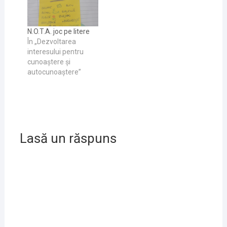
N.O.T.A. joc pe litere
În „Dezvoltarea
interesului pentru
cunoaştere și
autocunoaştere”
Lasă un răspuns