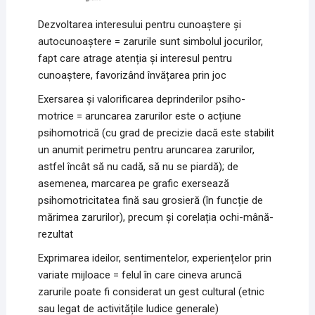
Dezvoltarea interesului pentru cunoaștere și
autocunoaștere = zarurile sunt simbolul jocurilor,
fapt care atrage atenția și interesul pentru
cunoaștere, favorizând învățarea prin joc
Exersarea și valorificarea deprinderilor psiho-
motrice = aruncarea zarurilor este o acțiune
psihomotrică (cu grad de precizie dacă este stabilit
un anumit perimetru pentru aruncarea zarurilor,
astfel încât să nu cadă, să nu se piardă); de
asemenea, marcarea pe grafic exersează
psihomotricitatea fină sau grosieră (în funcție de
mărimea zarurilor), precum și corelația ochi-mână-
rezultat
Exprimarea ideilor, sentimentelor, experiențelor prin
variate mijloace = felul în care cineva aruncă
zarurile poate fi considerat un gest cultural (etnic
sau legat de activitățile ludice generale)