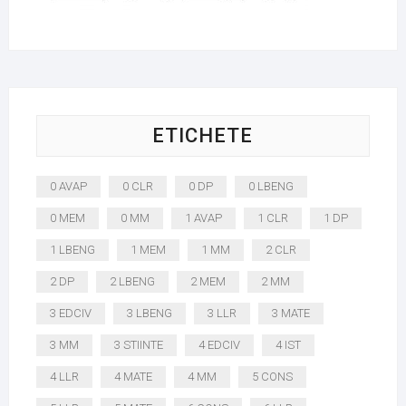
ETICHETE
0 AVAP
0 CLR
0 DP
0 LBENG
0 MEM
0 MM
1 AVAP
1 CLR
1 DP
1 LBENG
1 MEM
1 MM
2 CLR
2 DP
2 LBENG
2 MEM
2 MM
3 EDCIV
3 LBENG
3 LLR
3 MATE
3 MM
3 STIINTE
4 EDCIV
4 IST
4 LLR
4 MATE
4 MM
5 CONS