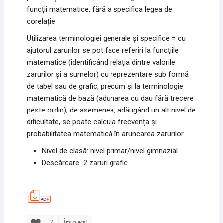
funcții matematice, fără a specifica legea de
corelație
Utilizarea terminologiei generale și specifice = cu
ajutorul zarurilor se pot face referiri la funcțiile
matematice (identificând relația dintre valorile
zarurilor și a sumelor) cu reprezentare sub formă
de tabel sau de grafic, precum și la terminologie
matematică de bază (adunarea cu dau fără trecere
peste ordin); de asemenea, adăugând un alt nivel de
dificultate, se poate calcula frecvența și
probabilitatea matematică în aruncarea zarurilor
Nivel de clasă: nivel primar/nivel gimnazial
Descărcare
2 zaruri grafic
2
Îmi place!