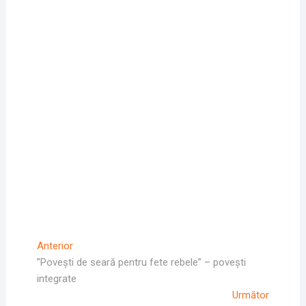
Navigare
Articolul
Anterior
Anterior
”Povești de seară pentru fete rebele” – povești
în
integrate
articole
Articolul
Următor