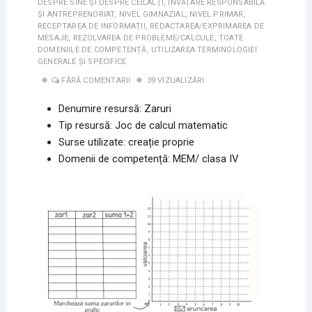
DESPRE SINE ȘI DESPRE CEILALȚI
,
ÎNVĂȚARE RESPONSABILĂ
ȘI ANTREPRENORIAT
,
NIVEL GIMNAZIAL
,
NIVEL PRIMAR
,
RECEPTAREA DE INFORMAȚII
,
REDACTAREA/EXPRIMAREA DE
MESAJE
,
REZOLVAREA DE PROBLEME/CALCULE
,
TOATE
DOMENIILE DE COMPETENȚĂ
,
UTILIZAREA TERMINOLOGIEI
GENERALE ȘI SPECIFICE
FĂRĂ COMENTARII
39 VIZUALIZĂRI
Denumire resursă: Zaruri
Tip resursă: Joc de calcul matematic
Surse utilizate: creație proprie
Domenii de competență: MEM/ clasa IV