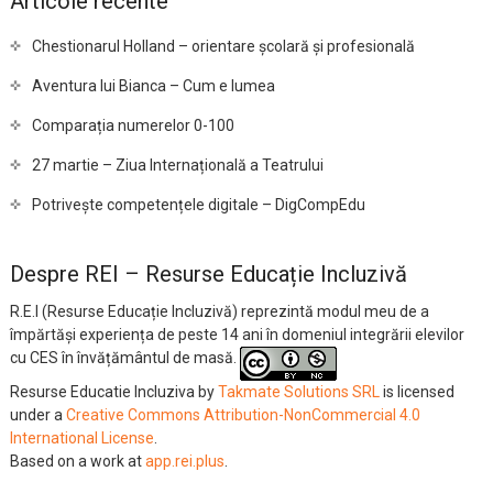
Articole recente
Chestionarul Holland – orientare școlară și profesională
Aventura lui Bianca – Cum e lumea
Comparația numerelor 0-100
27 martie – Ziua Internațională a Teatrului
Potrivește competențele digitale – DigCompEdu
Despre REI – Resurse Educație Incluzivă
R.E.I (Resurse Educație Incluzivă) reprezintă modul meu de a
împărtăși experiența de peste 14 ani în domeniul integrării elevilor
cu CES în învățământul de masă.
Resurse Educatie Incluziva
by
Takmate Solutions SRL
is licensed
under a
Creative Commons Attribution-NonCommercial 4.0
International License
.
Based on a work at
app.rei.plus
.