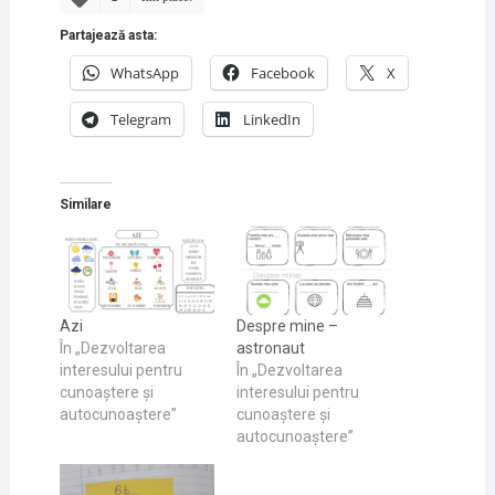
Partajează asta:
WhatsApp
Facebook
X
Telegram
LinkedIn
Similare
Azi
Despre mine –
În „Dezvoltarea
astronaut
interesului pentru
În „Dezvoltarea
cunoaştere și
interesului pentru
autocunoaştere”
cunoaştere și
autocunoaştere”