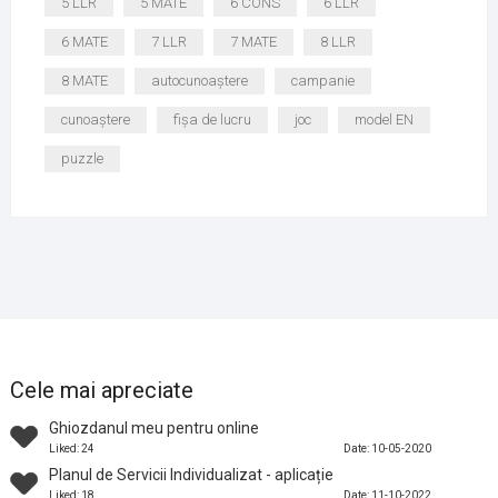
5 LLR
5 MATE
6 CONS
6 LLR
6 MATE
7 LLR
7 MATE
8 LLR
8 MATE
autocunoaștere
campanie
cunoaștere
fișa de lucru
joc
model EN
puzzle
Cele mai apreciate
Ghiozdanul meu pentru online
Liked: 24
Date: 10-05-2020
Planul de Servicii Individualizat - aplicație
Liked: 18
Date: 11-10-2022