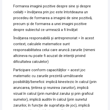
Formarea imaginii pozitive despre sine și despre
ceilalți = învățarea prin joc este întotdeauna un
procedeu de formarea a imaginii de sine pozitivă,
precum și de formarea a unei imagini pozitive
despre subiectul ce urmează a fi învățat
Învățarea responsabilă și antreprenoriat = în acest
context, calculele matematice sunt
responsabilitatea celui care aruncă zarurile (nimeni
altcineva nu poate fi acuzat de intenții privind
dificultatea calculelor)
Participare conform capacităților = acest joc
matematic cu zarurile prezintă următoarele
posibilități/beneficii: implică kinestezic în calcul (prin
aruncarea, țintirea și reunirea zarurilor), implică
vizual în calcul (prin numărul zarului și prin graficul
sumelor), implică auditiv în calcul (prin sunetul
zarurilor, în funcție de suprafața de joc), implică