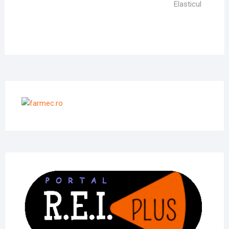
Următor
Elasticul