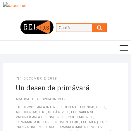
Skip
to
content
Caută
…
4 DECEMBRIE 2019
Un desen de primăvară
ADAUGAT DE
GEORGIANA SOARE
DEZVOLTAREA INTERESULUI PENTRU CUNOAŞTERE ȘI
AUTOCUNOAŞTERE
,
DUPĂ NIVELE
,
EXERSAREA ȘI
VALORIFICAREA DEPRINDERILOR PSIHO-MOTRICE
,
EXPRIMAREA IDEILOR, SENTIMENTELOR , EXPERIENŢELOR
PRIN VARIATE MIJLOACE
,
FORMAREA IMAGINII POZITIVE