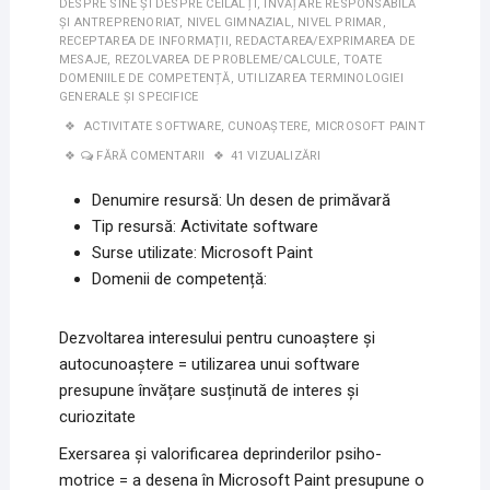
DESPRE SINE ȘI DESPRE CEILALȚI
,
ÎNVĂȚARE RESPONSABILĂ
ȘI ANTREPRENORIAT
,
NIVEL GIMNAZIAL
,
NIVEL PRIMAR
,
RECEPTAREA DE INFORMAȚII
,
REDACTAREA/EXPRIMAREA DE
MESAJE
,
REZOLVAREA DE PROBLEME/CALCULE
,
TOATE
DOMENIILE DE COMPETENȚĂ
,
UTILIZAREA TERMINOLOGIEI
GENERALE ȘI SPECIFICE
ACTIVITATE SOFTWARE
,
CUNOAȘTERE
,
MICROSOFT PAINT
FĂRĂ COMENTARII
41 VIZUALIZĂRI
Denumire resursă: Un desen de primăvară
Tip resursă: Activitate software
Surse utilizate: Microsoft Paint
Domenii de competență:
Dezvoltarea interesului pentru cunoaștere și
autocunoaștere = utilizarea unui software
presupune învățare susținută de interes și
curiozitate
Exersarea și valorificarea deprinderilor psiho-
motrice = a desena în Microsoft Paint presupune o