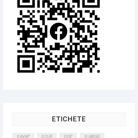
ETICHETE
0 AVAP
0 CLR
0 DP
0 LBENG