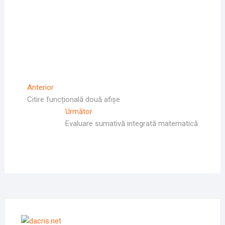
Navigare
Articolul
Anterior
Anterior
Citire funcțională două afișe
în
Articolul
Următor
articole
Următor:
Evaluare sumativă integrată matematică