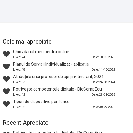
Cele mai apreciate
Ghiozdanul meu pentru online
Liked: 24
Date: 10-05-2020
Planul de Servicii Individualizat - aplicație
Liked: 18
Date: 11-10-2022
Atribuțiile unui profesor de sprijin/itinerant, 2024
Liked: 13
Date: 26-08-2024
Potrivește competențele digitale - DigCompEdu
Liked: 12
Date: 29-01-2025
Tipuri de dispozitive periferice
Liked: 12
Date: 30-09-2020
Recent Apreciate
Potrivește competențele digitale - DigCompEdu