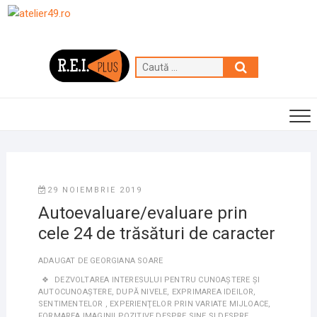
Skip
to
content
Caută
…
29 NOIEMBRIE 2019
Autoevaluare/evaluare prin
cele 24 de trăsături de caracter
ADAUGAT DE
GEORGIANA SOARE
DEZVOLTAREA INTERESULUI PENTRU CUNOAŞTERE ȘI
AUTOCUNOAŞTERE
,
DUPĂ NIVELE
,
EXPRIMAREA IDEILOR,
SENTIMENTELOR , EXPERIENŢELOR PRIN VARIATE MIJLOACE
,
FORMAREA IMAGINII POZITIVE DESPRE SINE ȘI DESPRE