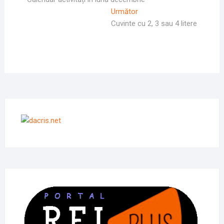
în
Articolul
Următor
articole
Următor:
Cuvinte cu 2, 3 sau 4 litere