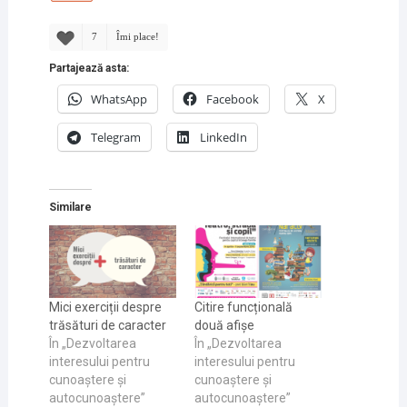
7
Îmi place!
Partajează asta:
WhatsApp
Facebook
X
Telegram
LinkedIn
Similare
Mici exerciții despre
Citire funcțională
trăsături de caracter
două afișe
În „Dezvoltarea
În „Dezvoltarea
interesului pentru
interesului pentru
cunoaştere și
cunoaştere și
autocunoaştere”
autocunoaştere”