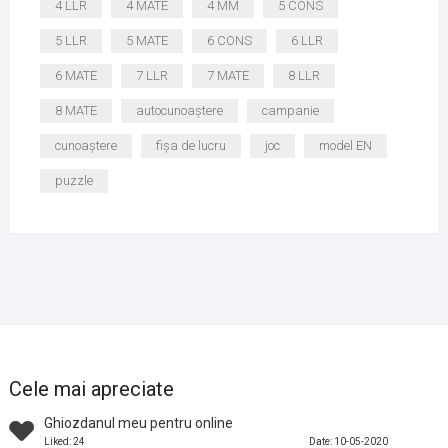
4 LLR
4 MATE
4 MM
5 CONS
5 LLR
5 MATE
6 CONS
6 LLR
6 MATE
7 LLR
7 MATE
8 LLR
8 MATE
autocunoaștere
campanie
cunoaștere
fișa de lucru
joc
model EN
puzzle
Cele mai apreciate
Ghiozdanul meu pentru online
Liked: 24
Date: 10-05-2020