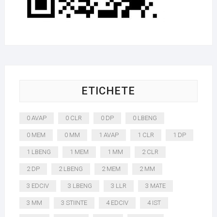
ETICHETE
0 AVAP
0 CLR
0 DP
0 LBENG
0 MEM
0 MM
1 AVAP
1 CLR
1 DP
1 LBENG
1 MEM
1 MM
2 CLR
2 DP
2 LBENG
2 MEM
2 MM
3 EDCIV
3 LBENG
3 LLR
3 MATE
3 MM
3 STIINTE
4 EDCIV
4 IST