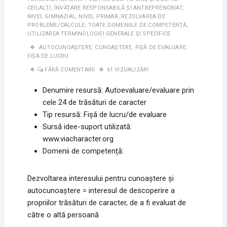
CEILALȚI
,
ÎNVĂȚARE RESPONSABILĂ ȘI ANTREPRENORIAT
,
NIVEL GIMNAZIAL
,
NIVEL PRIMAR
,
REZOLVAREA DE
PROBLEME/CALCULE
,
TOATE DOMENIILE DE COMPETENȚĂ
,
UTILIZAREA TERMINOLOGIEI GENERALE ȘI SPECIFICE
AUTOCUNOAȘTERE
,
CUNOAȘTERE
,
FIȘĂ DE EVALUARE
,
FIȘA DE LUCRU
FĂRĂ COMENTARII
61 VIZUALIZĂRI
Denumire resursă: Autoevaluare/evaluare prin
cele 24 de trăsături de caracter
Tip resursă: Fișă de lucru/de evaluare
Sursă idee-suport utilizată:
www.viacharacter.org
Domenii de competență:
Dezvoltarea interesului pentru cunoaștere și
autocunoaștere = interesul de descoperire a
propriilor trăsături de caracter, de a fi evaluat de
către o altă persoană