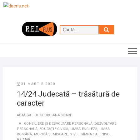
Skip
to
content
Caută
…
31 MARTIE 2020
14/24 Judecată – trăsătură de
caracter
ADAUGAT DE
GEORGIANA SOARE
CONSILIERE ȘI DEZVOLTARE PERSONALĂ
,
DEZVOLTARE
PERSONALĂ
,
EDUCAȚIE CIVICĂ
,
LIMBA ENGLEZĂ
,
LIMBA
ROMÂNĂ
,
MUZICĂ ȘI MIȘCARE
,
NIVEL GIMNAZIAL
,
NIVEL
PRIMAR