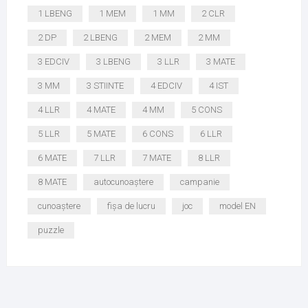
1 LBENG
1 MEM
1 MM
2 CLR
2 DP
2 LBENG
2 MEM
2 MM
3 EDCIV
3 LBENG
3 LLR
3 MATE
3 MM
3 STIINTE
4 EDCIV
4 IST
4 LLR
4 MATE
4 MM
5 CONS
5 LLR
5 MATE
6 CONS
6 LLR
6 MATE
7 LLR
7 MATE
8 LLR
8 MATE
autocunoaștere
campanie
cunoaștere
fișa de lucru
joc
model EN
puzzle