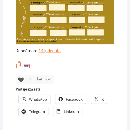
Descărcare
14 judecata
1
Îmi place!
Partajează asta:
WhatsApp
Facebook
X
Telegram
LinkedIn