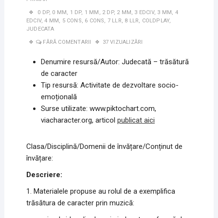
0 DP
,
0 MM
,
1 DP
,
1 MM
,
2 DP
,
2 MM
,
3 EDCIV
,
3 MM
,
4
EDCIV
,
4 MM
,
5 CONS
,
6 CONS
,
7 LLR
,
8 LLR
,
COLDPLAY
,
JUDECATA
FĂRĂ COMENTARII
37 VIZUALIZĂRI
Denumire resursă/Autor: Judecată – trăsătură
de caracter
Tip resursă: Activitate de dezvoltare socio-
emoțională
Surse utilizate: www.piktochart.com,
viacharacter.org, articol
publicat aici
Clasa/Disciplină/Domenii de învățare/Conținut de
învățare:
Descriere:
1. Materialele propuse au rolul de a exemplifica
trăsătura de caracter prin muzică: