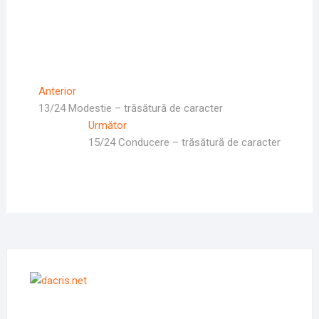
Navigare
Articolul
Anterior
Anterior
13/24 Modestie – trăsătură de caracter
în
Articolul
Următor
articole
Următor:
15/24 Conducere – trăsătură de caracter