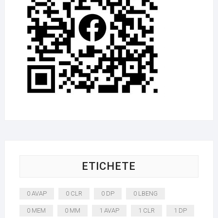
ETICHETE
0 AVAP
0 CLR
0 DP
0 LBENG
0 MEM
0 MM
1 AVAP
1 CLR
1 DP