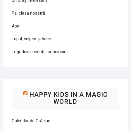
Un oraș interesant
Pa, clasa noastră
Apa!
Lupul, vulpea și barza
Logodnicii micuței șoricioaice
HAPPY KIDS IN A MAGIC
WORLD
Calendar de Crăciun