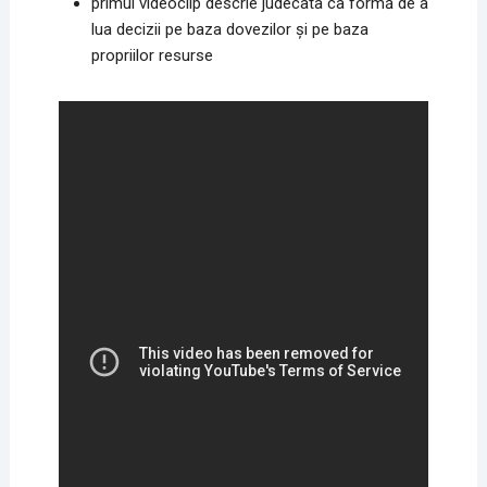
primul videoclip descrie judecata ca formă de a
lua decizii pe baza dovezilor și pe baza
propriilor resurse