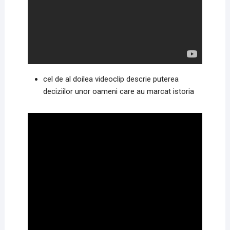
cel de al doilea videoclip descrie puterea
deciziilor unor oameni care au marcat istoria