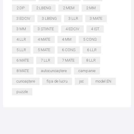
2 DP
2 LBENG
2 MEM
2 MM
3 EDCIV
3 LBENG
3 LLR
3 MATE
3 MM
3 STIINTE
4 EDCIV
4 IST
4 LLR
4 MATE
4 MM
5 CONS
5 LLR
5 MATE
6 CONS
6 LLR
6 MATE
7 LLR
7 MATE
8 LLR
8 MATE
autocunoaștere
campanie
cunoaștere
fișa de lucru
joc
model EN
puzzle