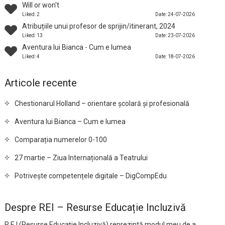
Will or won't
Liked: 2
Date: 24-07-2026
Atribuțiile unui profesor de sprijin/itinerant, 2024
Liked: 13
Date: 23-07-2026
Aventura lui Bianca - Cum e lumea
Liked: 4
Date: 18-07-2026
Articole recente
Chestionarul Holland – orientare școlară și profesională
Aventura lui Bianca – Cum e lumea
Comparația numerelor 0-100
27 martie – Ziua Internațională a Teatrului
Potrivește competențele digitale – DigCompEdu
Despre REI – Resurse Educație Incluzivă
R.E.I (Resurse Educație Incluzivă) reprezintă modul meu de a