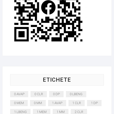
ETICHETE
0 AVAP
0 CLR
0 DP
0 LBENG
0 MEM
0 MM
1 AVAP
1 CLR
1 DP
1 LBENG
1 MEM
1 MM
2 CLR