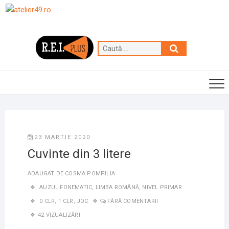
Skip
to
content
Caută
…
23 MARTIE 2020
Cuvinte din 3 litere
ADAUGAT DE
COSMA POMPILIA
AUZUL FONEMATIC
,
LIMBA ROMÂNĂ
,
NIVEL PRIMAR
0 CLR
,
1 CLR
,
JOC
FĂRĂ COMENTARII
42 VIZUALIZĂRI