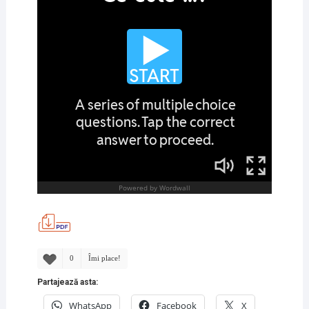
0
Îmi place!
Partajează asta:
WhatsApp
Facebook
X