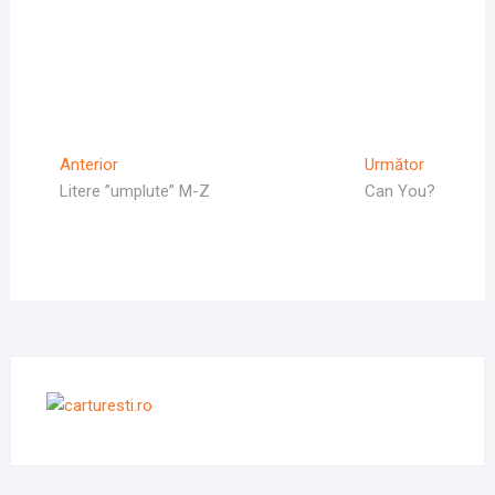
Navigare
Articolul
Articolul
Anterior
Următor
Anterior
Următor:
Litere ”umplute” M-Z
Can You?
în
articole