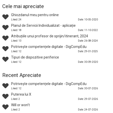
Cele mai apreciate
Ghiozdanul meu pentru online
Liked: 24
Date: 10-05-2020
Planul de Servicii Individualizat - aplicație
Liked: 18
Date: 11-10-2022
Atribuțiile unui profesor de sprijin/itinerant, 2024
Liked: 13
Date: 26-08-2024
Potrivește competențele digitale - DigCompEdu
Liked: 12
Date: 29-01-2025
Tipuri de dispozitive periferice
Liked: 12
Date: 30-09-2020
Recent Apreciate
Potrivește competențele digitale - DigCompEdu
Liked: 12
Date: 30-07-2026
Puterea lui X
Liked: 2
Date: 29-07-2026
Will or won't
Liked: 2
Date: 24-07-2026