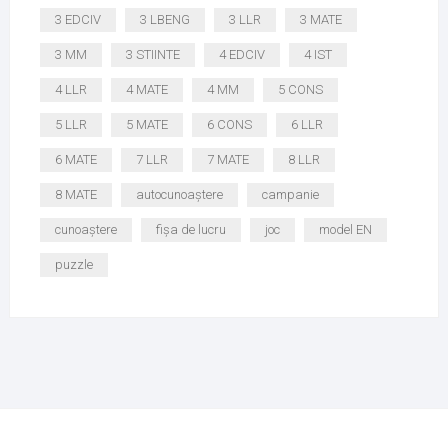
3 EDCIV
3 LBENG
3 LLR
3 MATE
3 MM
3 STIINTE
4 EDCIV
4 IST
4 LLR
4 MATE
4 MM
5 CONS
5 LLR
5 MATE
6 CONS
6 LLR
6 MATE
7 LLR
7 MATE
8 LLR
8 MATE
autocunoaștere
campanie
cunoaștere
fișa de lucru
joc
model EN
puzzle