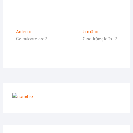
Navigare
Articolul
Articolul
Anterior
Următor
Anterior
Următor:
Ce culoare are?
Cine trăiește în…?
în
articole