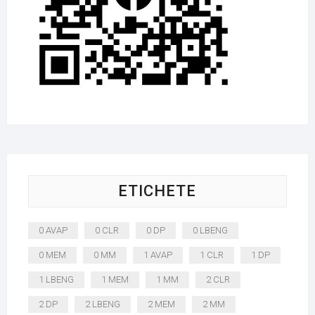
ETICHETE
0 AVAP
0 CLR
0 DP
0 LBENG
0 MEM
0 MM
1 AVAP
1 CLR
1 DP
1 LBENG
1 MEM
1 MM
2 CLR
2 DP
2 LBENG
2 MEM
2 MM