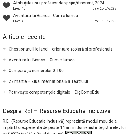
Atribuțiile unui profesor de sprijin/itinerant, 2024
Liked: 13
Date: 23-07-2026
Aventura lui Bianca - Cum e lumea
Liked: 4
Date: 18-07-2026
Articole recente
Chestionarul Holland – orientare școlară și profesională
Aventura lui Bianca – Cum e lumea
Comparația numerelor 0-100
27 martie – Ziua Internațională a Teatrului
Potrivește competențele digitale – DigCompEdu
Despre REI – Resurse Educație Incluzivă
R.E.I (Resurse Educație Incluzivă) reprezintă modul meu de a
împărtăși experiența de peste 14 ani în domeniul integrării elevilor
cu CES în învățământul de masă.