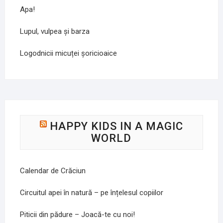
Apa!
Lupul, vulpea și barza
Logodnicii micuței șoricioaice
HAPPY KIDS IN A MAGIC
WORLD
Calendar de Crăciun
Circuitul apei în natură – pe înțelesul copiilor
Piticii din pădure – Joacă-te cu noi!