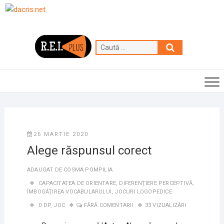
Skip
to
content
Caută
…
26 MARTIE 2020
Alege răspunsul corect
ADAUGAT DE
COSMA POMPILIA
CAPACITATEA DE ORIENTARE
,
DIFERENŢIERE PERCEPTIVĂ
,
ÎMBOGĂŢIREA VOCABULARULUI
,
JOCURI LOGOPEDICE
0 DP
,
JOC
FĂRĂ COMENTARII
33 VIZUALIZĂRI