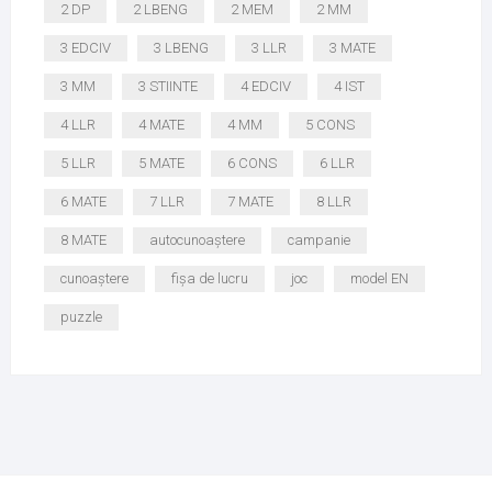
2 DP
2 LBENG
2 MEM
2 MM
3 EDCIV
3 LBENG
3 LLR
3 MATE
3 MM
3 STIINTE
4 EDCIV
4 IST
4 LLR
4 MATE
4 MM
5 CONS
5 LLR
5 MATE
6 CONS
6 LLR
6 MATE
7 LLR
7 MATE
8 LLR
8 MATE
autocunoaștere
campanie
cunoaștere
fișa de lucru
joc
model EN
puzzle