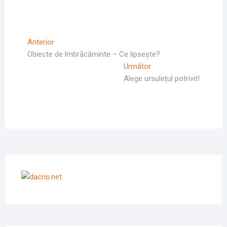
Navigare
Articolul
Anterior
Anterior
Obiecte de îmbrăcăminte – Ce lipsește?
în
Articolul
Următor
articole
Următor:
Alege ursulețul potrivit!