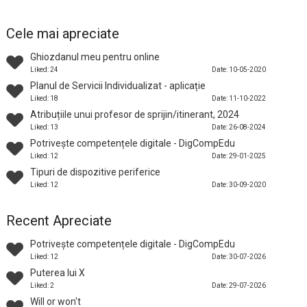
Cele mai apreciate
Ghiozdanul meu pentru online
Liked: 24
Date: 10-05-2020
Planul de Servicii Individualizat - aplicație
Liked: 18
Date: 11-10-2022
Atribuțiile unui profesor de sprijin/itinerant, 2024
Liked: 13
Date: 26-08-2024
Potrivește competențele digitale - DigCompEdu
Liked: 12
Date: 29-01-2025
Tipuri de dispozitive periferice
Liked: 12
Date: 30-09-2020
Recent Apreciate
Potrivește competențele digitale - DigCompEdu
Liked: 12
Date: 30-07-2026
Puterea lui X
Liked: 2
Date: 29-07-2026
Will or won't