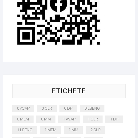
ETICHETE
0 AVAP
0 CLR
0 DP
0 LBENG
0 MEM
0 MM
1 AVAP
1 CLR
1 DP
1 LBENG
1 MEM
1 MM
2 CLR