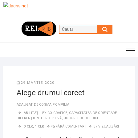
Skip
to
content
Caută
…
29 MARTIE 2020
Alege drumul corect
ADAUGAT DE
COSMA POMPILIA
ABILITĂŢI LEXICO-GRAFICE
,
CAPACITATEA DE ORIENTARE
,
DIFERENŢIERE PERCEPTIVĂ
,
JOCURI LOGOPEDICE
0 CLR
,
1 CLR
FĂRĂ COMENTARII
37 VIZUALIZĂRI