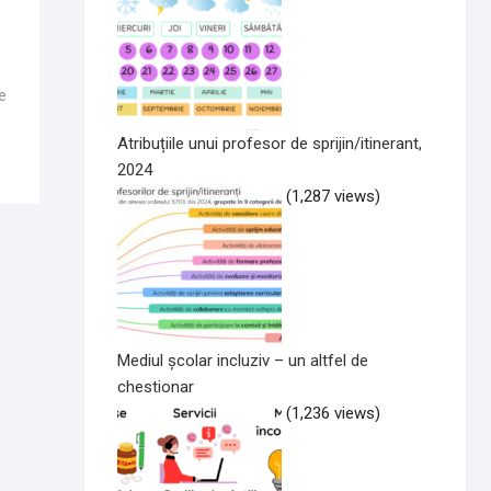
colul
ător:
e
Atribuțiile unui profesor de sprijin/itinerant,
2024
(1,287 views)
Mediul școlar incluziv – un altfel de
chestionar
(1,236 views)