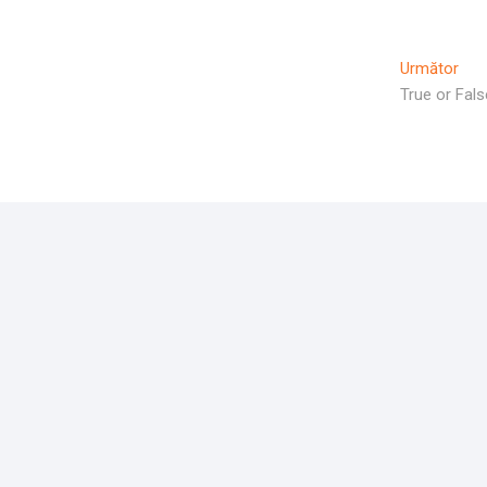
Arti
Următor
Urm
True or Fals