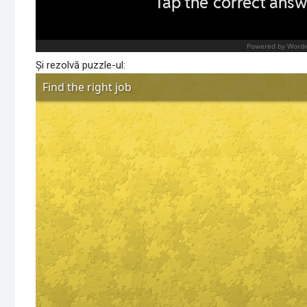
Și rezolvă puzzle-ul: