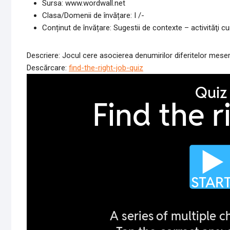
Sursa: www.wordwall.net
Clasa/Domenii de învățare: I /-
Conținut de învățare: Sugestii de contexte – activităţi cu
Descriere: Jocul cere asocierea denumirilor diferitelor meser
Descărcare:
find-the-right-job-quiz