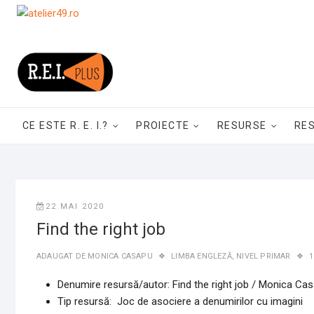
Skip
to
content
CE ESTE R. E. I.?
PROIECTE
RESURSE
RE
22 MAI 2020
Find the right job
ADAUGAT DE
MONICA CASAPU
LIMBA ENGLEZĂ
,
NIVEL PRIMAR
1
Denumire resursă/autor: Find the right job /
Monica Cas
Tip resursă: Joc de asociere a denumirilor cu imagini