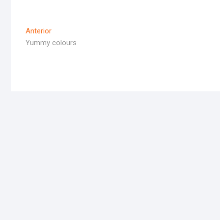
Navigare
Articolul
Anterior
Anterior
Yummy colours
în
articole