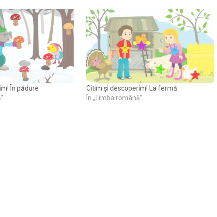
im! În pădure
Citim și descoperim! La fermă
ă”
În „Limba română”