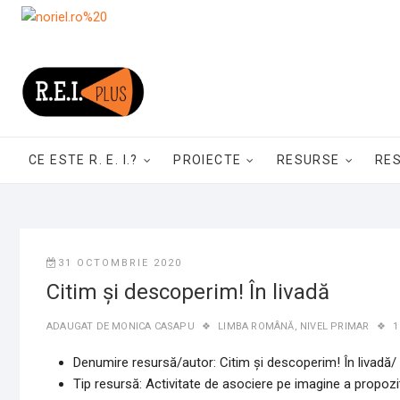
Skip
to
content
CE ESTE R. E. I.?
PROIECTE
RESURSE
RE
31 OCTOMBRIE 2020
Citim și descoperim! În livadă
ADAUGAT DE
MONICA CASAPU
LIMBA ROMÂNĂ
,
NIVEL PRIMAR
1
Denumire resursă/autor: Citim și descoperim! În livad
Tip resursă: Activitate de asociere pe imagine a propoziț