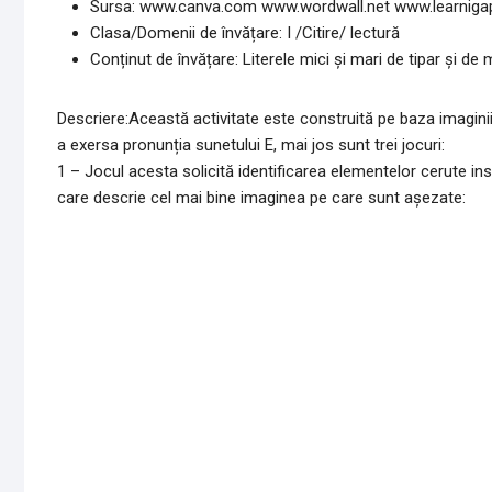
Sursa: www.canva.com www.wordwall.net www.learniga
Clasa/Domenii de învățare: I /Citire/ lectură
Conținut de învățare: Literele mici şi mari de tipar şi de
Descriere:Această activitate este construită pe baza imaginii d
a exersa pronunția sunetului E, mai jos sunt trei jocuri:
1 – Jocul acesta solicită identificarea elementelor cerute ins
care descrie cel mai bine imaginea pe care sunt așezate: