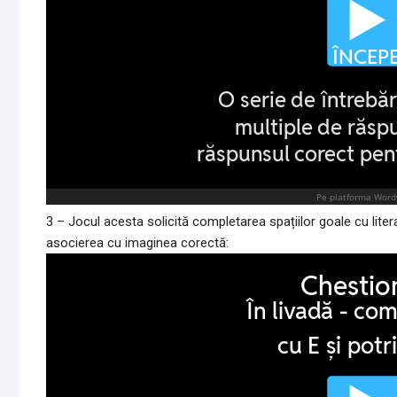
3 – Jocul acesta solicită completarea spațiilor goale cu liter
asocierea cu imaginea corectă: