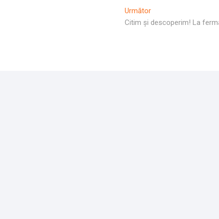
Articolul
Următor
Următor:
Citim și descoperim! La ferm