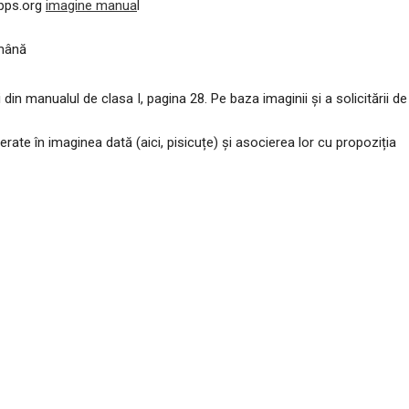
pps.org
imagine manua
l
 mână
in manualul de clasa I, pagina 28. Pe baza imaginii și a solicitării de
erate în imaginea dată (aici, pisicuțe) și asocierea lor cu propoziția