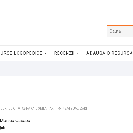
SURSE LOGOPEDICE
RECENZII
ADAUGĂ O RESURSĂ
 CLR
,
JOC
FĂRĂ COMENTARII
42 VIZUALIZĂRI
ă/ Monica Casapu
iilor