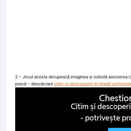
2 – Jocul acesta decupează imaginea și solicită asocierea cu 
pisică – descărcare
citim-și-descoperim-în-livadă-potrivește