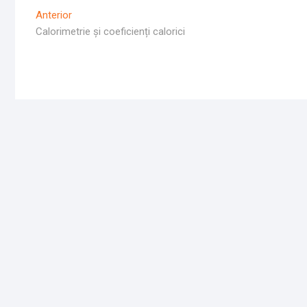
Navigare
Articolul
Anterior
Anterior
Calorimetrie și coeficienți calorici
în
articole