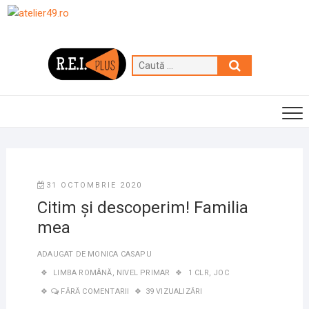
Skip
to
content
Caută
…
31 OCTOMBRIE 2020
Citim și descoperim! Familia
mea
ADAUGAT DE
MONICA CASAPU
LIMBA ROMÂNĂ
,
NIVEL PRIMAR
1 CLR
,
JOC
FĂRĂ COMENTARII
39 VIZUALIZĂRI