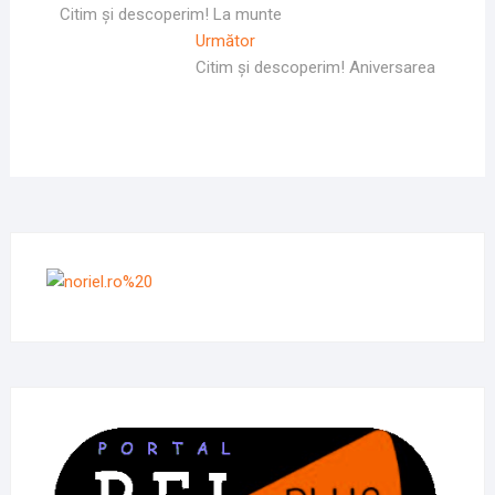
Anterior
Citim și descoperim! La munte
în
Articolul
Următor
articole
Următor:
Citim și descoperim! Aniversarea