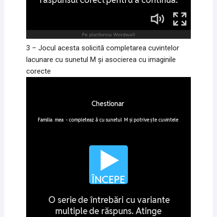
3 – Jocul acesta solicită completarea cuvintelor
lacunare cu sunetul M și asocierea cu imaginile
corecte