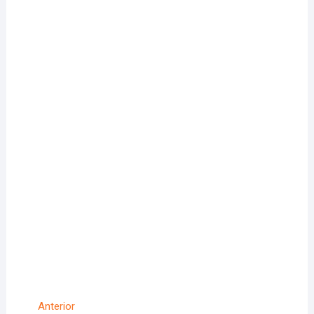
Navigare
Articolul
Anterior