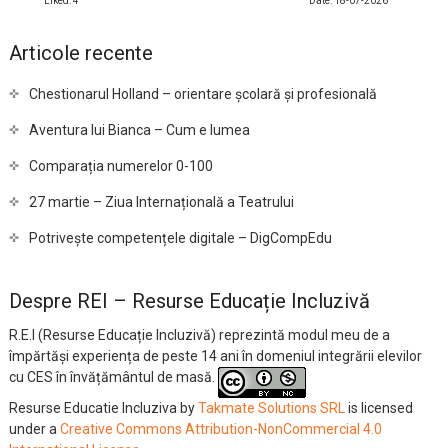
Liked: 4
Date: 18-07-2026
Articole recente
Chestionarul Holland – orientare școlară și profesională
Aventura lui Bianca – Cum e lumea
Comparația numerelor 0-100
27 martie – Ziua Internațională a Teatrului
Potrivește competențele digitale – DigCompEdu
Despre REI – Resurse Educație Incluzivă
R.E.I (Resurse Educație Incluzivă) reprezintă modul meu de a
împărtăși experiența de peste 14 ani în domeniul integrării elevilor
cu CES în învățământul de masă.
Resurse Educatie Incluziva
by
Takmate Solutions SRL
is licensed
under a
Creative Commons Attribution-NonCommercial 4.0