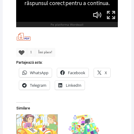
1
Îmi place!
Partajează asta:
WhatsApp
Facebook
X
Telegram
LinkedIn
Similare