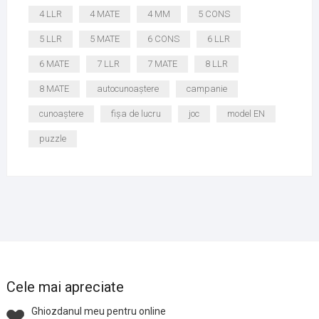
4 LLR
4 MATE
4 MM
5 CONS
5 LLR
5 MATE
6 CONS
6 LLR
6 MATE
7 LLR
7 MATE
8 LLR
8 MATE
autocunoaștere
campanie
cunoaștere
fișa de lucru
joc
model EN
puzzle
Cele mai apreciate
Ghiozdanul meu pentru online