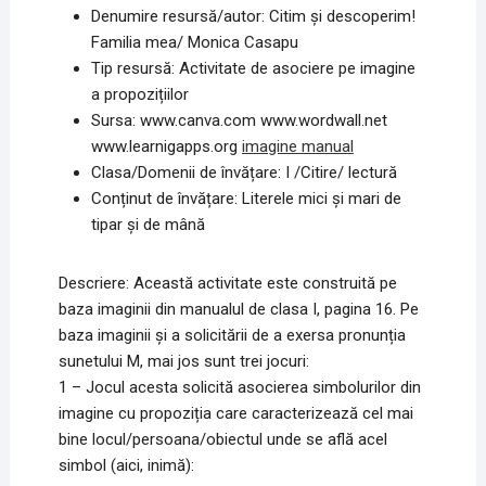
Denumire resursă/autor: Citim și descoperim!
Familia mea/ Monica Casapu
Tip resursă: Activitate de asociere pe imagine
a propozițiilor
Sursa: www.canva.com www.wordwall.net
www.learnigapps.org
imagine manual
Clasa/Domenii de învățare: I /Citire/ lectură
Conținut de învățare: Literele mici şi mari de
tipar şi de mână
Descriere: Această activitate este construită pe
baza imaginii din manualul de clasa I, pagina 16. Pe
baza imaginii și a solicitării de a exersa pronunția
sunetului M, mai jos sunt trei jocuri:
1 – Jocul acesta solicită asocierea simbolurilor din
imagine cu propoziția care caracterizează cel mai
bine locul/persoana/obiectul unde se află acel
simbol (aici, inimă):