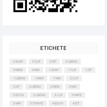
ETICHETE
0 AVAP
0 CLR
0 DP
0 LBENG
0 MEM
0 MM
1 AVAP
1 CLR
1 DP
1 LBENG
1 MEM
1 MM
2 CLR
2 DP
2 LBENG
2 MEM
2 MM
3 EDCIV
3 LBENG
3 LLR
3 MATE
3 MM
3 STIINTE
4 EDCIV
4 IST