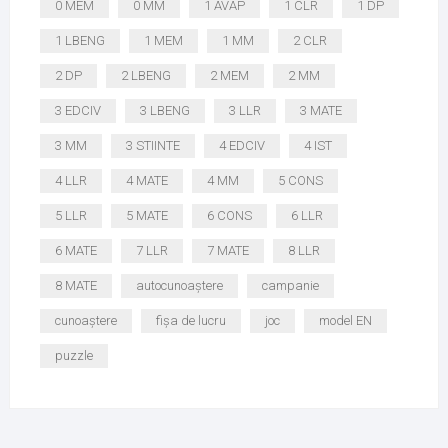
0 MEM
0 MM
1 AVAP
1 CLR
1 DP
1 LBENG
1 MEM
1 MM
2 CLR
2 DP
2 LBENG
2 MEM
2 MM
3 EDCIV
3 LBENG
3 LLR
3 MATE
3 MM
3 STIINTE
4 EDCIV
4 IST
4 LLR
4 MATE
4 MM
5 CONS
5 LLR
5 MATE
6 CONS
6 LLR
6 MATE
7 LLR
7 MATE
8 LLR
8 MATE
autocunoaștere
campanie
cunoaștere
fișa de lucru
joc
model EN
puzzle