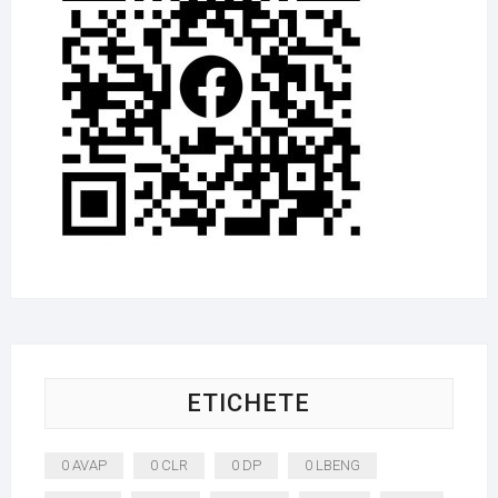
ETICHETE
0 AVAP
0 CLR
0 DP
0 LBENG