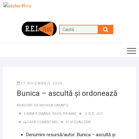
Skip
to
content
Caută
…
17 NOIEMBRIE 2020
Bunica – ascultă și ordonează
ADAUGAT DE
MONICA CASAPU
LIMBA ROMÂNĂ
,
NIVEL PRIMAR
2 CLR
,
JOC
FĂRĂ COMENTARII
37 VIZUALIZĂRI
Denumire resursă/autor: Bunica – ascultă și