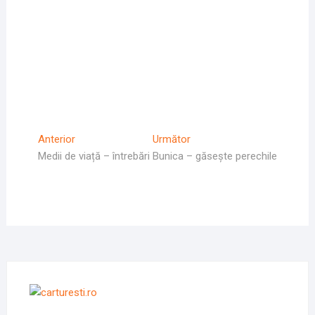
Navigare
Articolul
Articolul
Anterior
Următor
Anterior
Următor:
Medii de viață – întrebări
Bunica – găsește perechile
în
articole