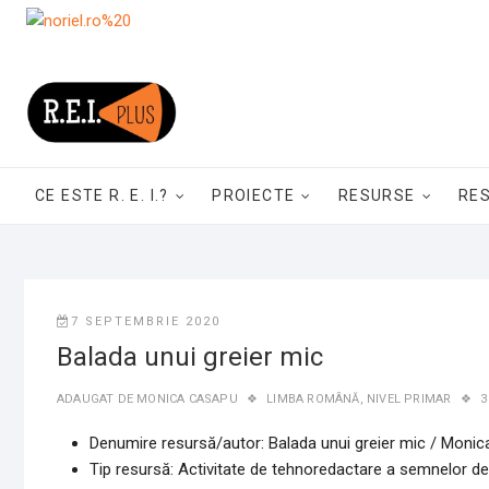
Skip
to
content
CE ESTE R. E. I.?
PROIECTE
RESURSE
RE
7 SEPTEMBRIE 2020
Balada unui greier mic
ADAUGAT DE
MONICA CASAPU
LIMBA ROMÂNĂ
,
NIVEL PRIMAR
3
Denumire resursă/autor: Balada unui greier mic / Moni
Tip resursă: Activitate de tehnoredactare a semnelor de