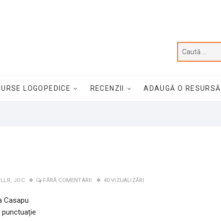
SURSE LOGOPEDICE
RECENZII
ADAUGĂ O RESURSĂ
 LLR
,
JOC
FĂRĂ COMENTARII
40 VIZUALIZĂRI
ca Casapu
 punctuație