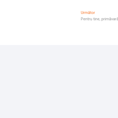
Articolul
Următor
Următor:
Pentru tine, primăvară