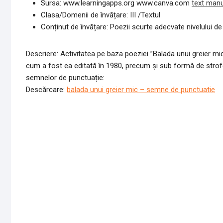
Sursa: www.learningapps.org www.canva.com
text manu
Clasa/Domenii de învățare: III /Textul
Conținut de învățare: Poezii scurte adecvate nivelului de
Descriere: Activitatea pe baza poeziei ”Balada unui greier mi
cum a fost ea editată în 1980, precum și sub formă de strof
semnelor de punctuație:
Descărcare:
balada unui greier mic – semne de punctuatie