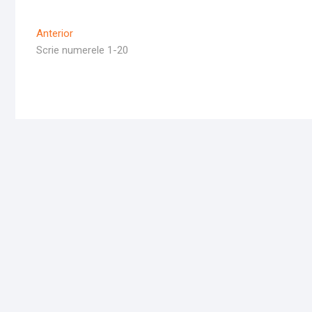
Navigare
Articolul
Anterior
Anterior
Scrie numerele 1-20
în
articole