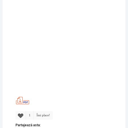
1
Îmi place!
Partajează asta: