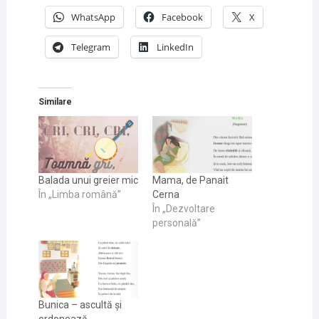
WhatsApp
Facebook
X
Telegram
LinkedIn
Similare
Balada unui greier mic
Mama, de Panait
În „Limba română”
Cerna
În „Dezvoltare
personală”
Bunica – ascultă și