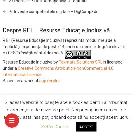
27 martie – Ziua Internațională a Teatrului
Potrivește competențele digitale – DigCompEdu
Despre REI – Resurse Educație Incluzivă
R.E.I (Resurse Educație Incluzivă) reprezintă modul meu de a
împărtăși experiența de peste 14 ani în domeniul integrării elevilor
cu CES în învățământul de masă.
Resurse Educatie Incluziva
by
Takmate Solutions SRL
is licensed
under a
Creative Commons Attribution-NonCommercial 4.0
International License
.
Based on a work at
app.rei.plus
.
Și acest website folosește acele cookies pentru a îmbunătăţi
Vrei sa nu mai vezi reclamele ?
YouTube
Facebook
Twitter
experienţa ta de navigare pe el. Noi presupunem ca eşti de
Autentifică-te
acord cu asta însă poţi oricând opta să nu accepţi acest lucru.
Administrat cu
de Takmate Solutions
|
R.E.I. – Resurse Educație
Setări Cookie
ACCEPT
Incluzivă
| Designed by:
Theme Freesia
| © 2026
WordPress