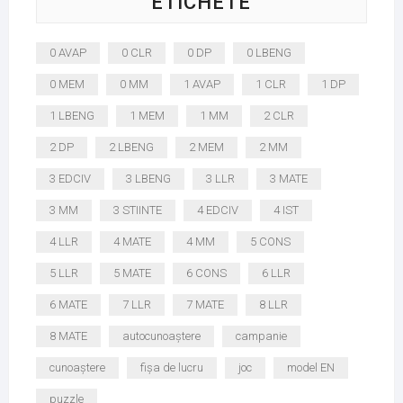
ETICHETE
0 AVAP
0 CLR
0 DP
0 LBENG
0 MEM
0 MM
1 AVAP
1 CLR
1 DP
1 LBENG
1 MEM
1 MM
2 CLR
2 DP
2 LBENG
2 MEM
2 MM
3 EDCIV
3 LBENG
3 LLR
3 MATE
3 MM
3 STIINTE
4 EDCIV
4 IST
4 LLR
4 MATE
4 MM
5 CONS
5 LLR
5 MATE
6 CONS
6 LLR
6 MATE
7 LLR
7 MATE
8 LLR
8 MATE
autocunoaștere
campanie
cunoaștere
fișa de lucru
joc
model EN
puzzle