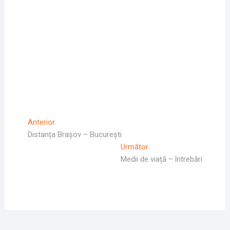
Navigare
Articolul
Anterior
Anterior
Distanța Brașov – București
în
Articolul
Următor
articole
Următor:
Medii de viață – întrebări