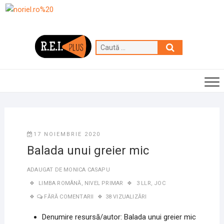
Skip
to
content
Caută
…
17 NOIEMBRIE 2020
Balada unui greier mic
ADAUGAT DE
MONICA CASAPU
LIMBA ROMÂNĂ
,
NIVEL PRIMAR
3 LLR
,
JOC
FĂRĂ COMENTARII
38 VIZUALIZĂRI
Denumire resursă/autor: Balada unui greier mic