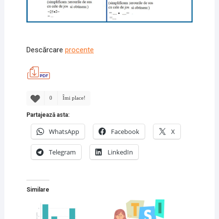
Descărcare
procente
0
Îmi place!
Partajează asta:
WhatsApp
Facebook
X
Telegram
LinkedIn
Similare