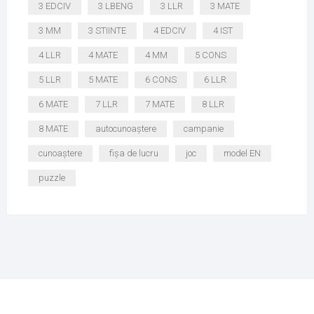
3 EDCIV
3 LBENG
3 LLR
3 MATE
3 MM
3 STIINTE
4 EDCIV
4 IST
4 LLR
4 MATE
4 MM
5 CONS
5 LLR
5 MATE
6 CONS
6 LLR
6 MATE
7 LLR
7 MATE
8 LLR
8 MATE
autocunoaștere
campanie
cunoaștere
fișa de lucru
joc
model EN
puzzle