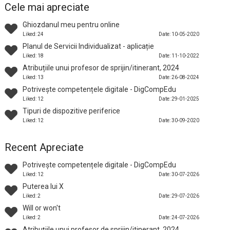
Cele mai apreciate
Ghiozdanul meu pentru online
Liked: 24
Date: 10-05-2020
Planul de Servicii Individualizat - aplicație
Liked: 18
Date: 11-10-2022
Atribuțiile unui profesor de sprijin/itinerant, 2024
Liked: 13
Date: 26-08-2024
Potrivește competențele digitale - DigCompEdu
Liked: 12
Date: 29-01-2025
Tipuri de dispozitive periferice
Liked: 12
Date: 30-09-2020
Recent Apreciate
Potrivește competențele digitale - DigCompEdu
Liked: 12
Date: 30-07-2026
Puterea lui X
Liked: 2
Date: 29-07-2026
Will or won't
Liked: 2
Date: 24-07-2026
Atribuțiile unui profesor de sprijin/itinerant, 2024