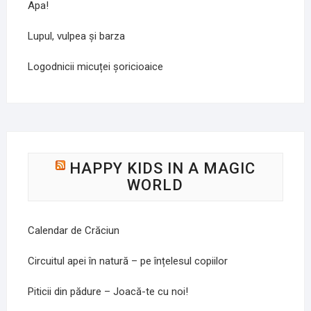
Apa!
Lupul, vulpea și barza
Logodnicii micuței șoricioaice
HAPPY KIDS IN A MAGIC
WORLD
Calendar de Crăciun
Circuitul apei în natură – pe înțelesul copiilor
Piticii din pădure – Joacă-te cu noi!