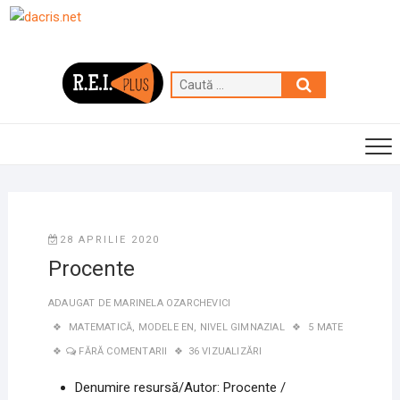
Skip
to
content
Caută
…
28 APRILIE 2020
Procente
ADAUGAT DE
MARINELA OZARCHEVICI
MATEMATICĂ
,
MODELE EN
,
NIVEL GIMNAZIAL
5 MATE
FĂRĂ COMENTARII
36 VIZUALIZĂRI
Denumire resursă/Autor: Procente /