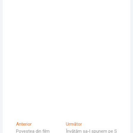
Navigare
Articolul
Articolul
Anterior
Următor
Anterior
Următor:
Povestea din film
Învățăm sa-l spunem pe S