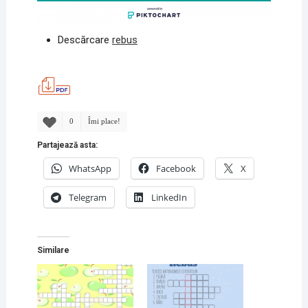
Descărcare
rebus
0
Îmi place!
Partajează asta:
WhatsApp
Facebook
X
Telegram
LinkedIn
Similare