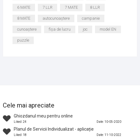
6 MATE
7 LLR
7 MATE
8 LLR
8 MATE
autocunoaștere
campanie
cunoaștere
fișa de lucru
joc
model EN
puzzle
Cele mai apreciate
Ghiozdanul meu pentru online
Liked: 24
Date: 10-05-2020
Planul de Servicii Individualizat - aplicație
Liked: 18
Date: 11-10-2022