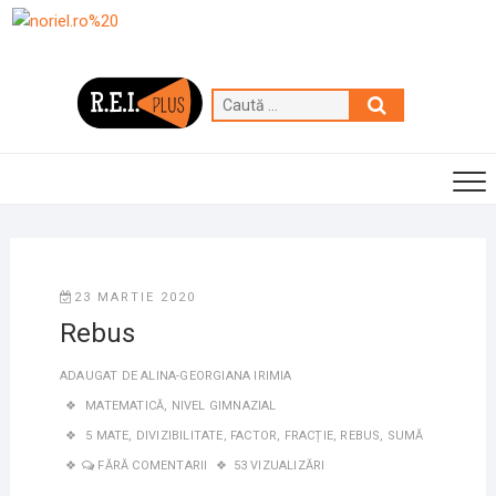
Skip
to
content
Caută
…
23 MARTIE 2020
Rebus
ADAUGAT DE
ALINA-GEORGIANA IRIMIA
MATEMATICĂ
,
NIVEL GIMNAZIAL
5 MATE
,
DIVIZIBILITATE
,
FACTOR
,
FRACȚIE
,
REBUS
,
SUMĂ
FĂRĂ COMENTARII
53 VIZUALIZĂRI