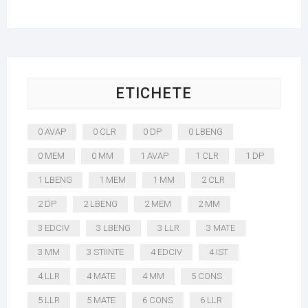
ETICHETE
0 AVAP
0 CLR
0 DP
0 LBENG
0 MEM
0 MM
1 AVAP
1 CLR
1 DP
1 LBENG
1 MEM
1 MM
2 CLR
2 DP
2 LBENG
2 MEM
2 MM
3 EDCIV
3 LBENG
3 LLR
3 MATE
3 MM
3 STIINTE
4 EDCIV
4 IST
4 LLR
4 MATE
4 MM
5 CONS
5 LLR
5 MATE
6 CONS
6 LLR