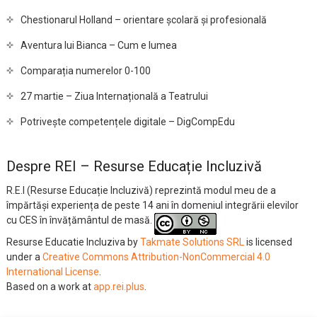
Chestionarul Holland – orientare școlară și profesională
Aventura lui Bianca – Cum e lumea
Comparația numerelor 0-100
27 martie – Ziua Internațională a Teatrului
Potrivește competențele digitale – DigCompEdu
Despre REI – Resurse Educație Incluzivă
R.E.I (Resurse Educație Incluzivă) reprezintă modul meu de a
împărtăși experiența de peste 14 ani în domeniul integrării elevilor
cu CES în învățământul de masă.
Resurse Educatie Incluziva
by
Takmate Solutions SRL
is licensed
under a
Creative Commons Attribution-NonCommercial 4.0
International License
.
Based on a work at
app.rei.plus
.