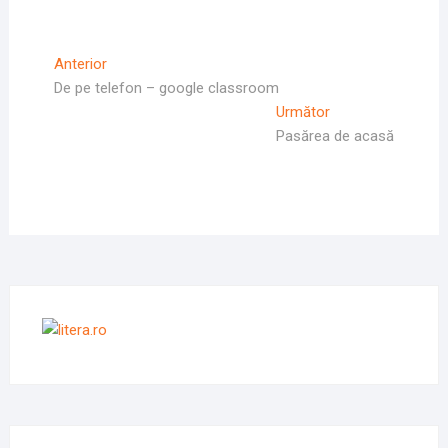
Navigare
Articolul
Anterior
Anterior
De pe telefon – google classroom
în
Articolul
Următor
articole
Următor:
Pasărea de acasă