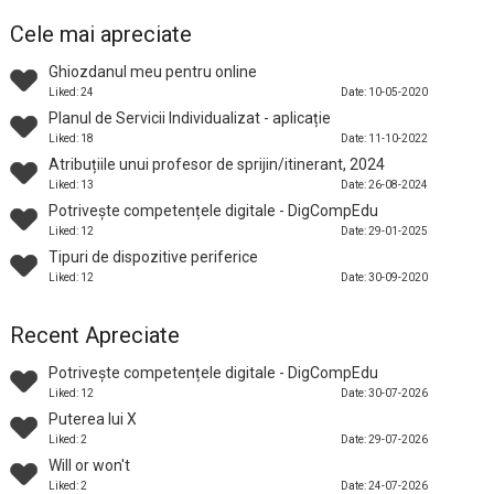
Cele mai apreciate
Ghiozdanul meu pentru online
Liked: 24
Date: 10-05-2020
Planul de Servicii Individualizat - aplicație
Liked: 18
Date: 11-10-2022
Atribuțiile unui profesor de sprijin/itinerant, 2024
Liked: 13
Date: 26-08-2024
Potrivește competențele digitale - DigCompEdu
Liked: 12
Date: 29-01-2025
Tipuri de dispozitive periferice
Liked: 12
Date: 30-09-2020
Recent Apreciate
Potrivește competențele digitale - DigCompEdu
Liked: 12
Date: 30-07-2026
Puterea lui X
Liked: 2
Date: 29-07-2026
Will or won't
Liked: 2
Date: 24-07-2026