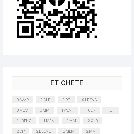
ETICHETE
0 AVAP
0 CLR
0 DP
0 LBENG
0 MEM
0 MM
1 AVAP
1 CLR
1 DP
1 LBENG
1 MEM
1 MM
2 CLR
2 DP
2 LBENG
2 MEM
2 MM