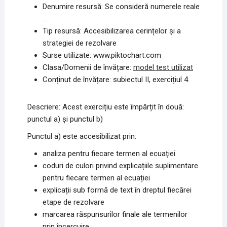
Denumire resursă: Se consideră numerele reale
…
Tip resursă: Accesibilizarea cerințelor și a
strategiei de rezolvare
Surse utilizate: www.piktochart.com
Clasa/Domenii de învățare:
model test utilizat
Conținut de învățare: subiectul II, exercițiul 4
Descriere: Acest exercițiu este împărțit în două:
punctul a) și punctul b)
Punctul a) este accesibilizat prin:
analiza pentru fiecare termen al ecuației
coduri de culori privind explicațiile suplimentare
pentru fiecare termen al ecuației
explicații sub formă de text în dreptul fiecărei
etape de rezolvare
marcarea răspunsurilor finale ale termenilor
prin încercuire