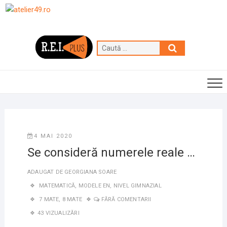
Skip
to
content
Caută
…
4 MAI 2020
Se consideră numerele reale …
ADAUGAT DE
GEORGIANA SOARE
MATEMATICĂ
,
MODELE EN
,
NIVEL GIMNAZIAL
7 MATE
,
8 MATE
FĂRĂ COMENTARII
43 VIZUALIZĂRI