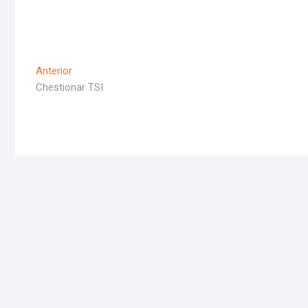
Navigare
Articolul
Anterior
Anterior
Chestionar TSI
în
articole