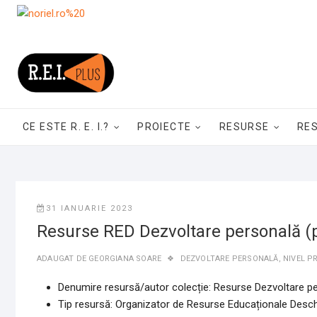
Skip
to
content
CE ESTE R. E. I.?
PROIECTE
RESURSE
RE
31 IANUARIE 2023
Resurse RED Dezvoltare personală (pr
ADAUGAT DE
GEORGIANA SOARE
DEZVOLTARE PERSONALĂ
,
NIVEL P
Denumire resursă/autor colecție: Resurse Dezvoltare pe
Tip resursă: Organizator de Resurse Educaționale Deschi