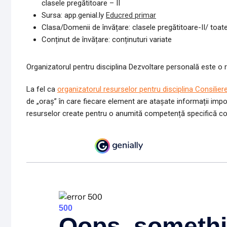
clasele pregătitoare – II
Sursa: app.genial.ly
Educred primar
Clasa/Domenii de învățare: clasele pregătitoare-II/ toat
Conținut de învățare: conținuturi variate
Organizatorul pentru disciplina Dezvoltare personală este o 
La fel ca
organizatorul resurselor pentru disciplina Consilie
de „oraș” în care fiecare element are atașate informații impor
resurselor create pentru o anumită competență specifică co