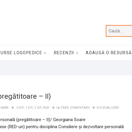
SURSE LOGOPEDICE
RECENZII
ADAUGĂ O RESURSĂ
egătitoare – II)
RIMAR
0 DP
,
1 DP
,
2 DP
,
RED
FĂRĂ COMENTARII
0 VIZUALIZĂRI
rsonală (pregătitoare – II)/ Georgiana Soare
se (RED-uri) pentru disciplina Consiliere și dezvoltare personală