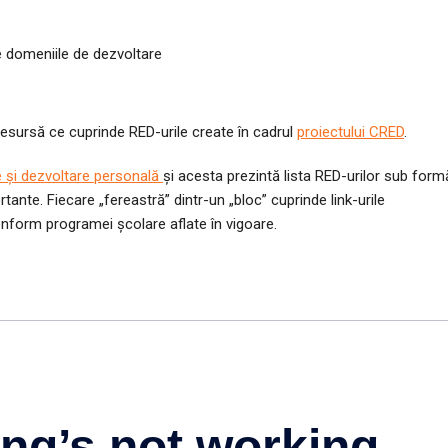
e domeniile de dezvoltare
resursă ce cuprinde RED-urile create în cadrul
proiectului CRED
.
re și dezvoltare personală
și acesta prezintă lista RED-urilor sub form
tante. Fiecare „fereastră” dintr-un „bloc” cuprinde link-urile
nform programei școlare aflate în vigoare.