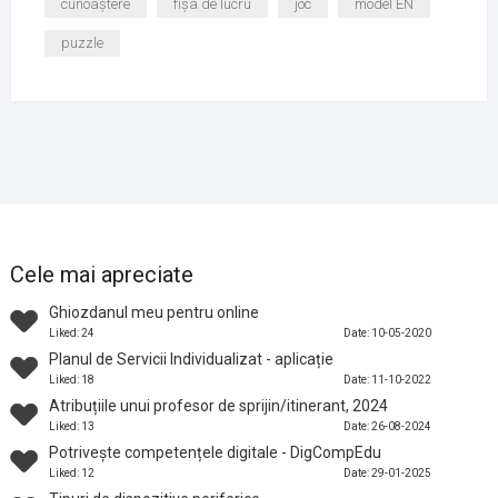
cunoaștere
fișa de lucru
joc
model EN
puzzle
Cele mai apreciate
Ghiozdanul meu pentru online
Liked: 24
Date: 10-05-2020
Planul de Servicii Individualizat - aplicație
Liked: 18
Date: 11-10-2022
Atribuțiile unui profesor de sprijin/itinerant, 2024
Liked: 13
Date: 26-08-2024
Potrivește competențele digitale - DigCompEdu
Liked: 12
Date: 29-01-2025