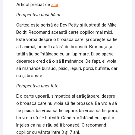
Articol preluat de
aici
:
Perspectiva unui băiat
Cartea este scrisă de Dev Petty și ilustrată de Mike
Boldt. Recomand această carte copiilor mai mici.
Este vorba despre o broască care își dorește să fie
alt animal, orice în afară de broască. Broscuța și
tatăl său se întâlnesc cu un lup mare. Ei se sperie
deoarece cred că o să îi mănânce. De fapt, el vroia
să mănânce bursuci, pisici, iepuri, porci, bufnițe, dar
nu și broaște.
Perspectiva unei fete
E o carte ușoară, simpatică și atrăgătoare, despre
o broască care nu vroia să fie broască. Ba vroia să
fie pisică, ba vroia să fie iepure, ba vroia să fie porc,
ba vroia să fie bufniță. Când s-a întâlnit cu lupul, a
înțeles ca nu e rău să fi broască. O recomand
copiilor cu vârsta între 3 și 7 ani.