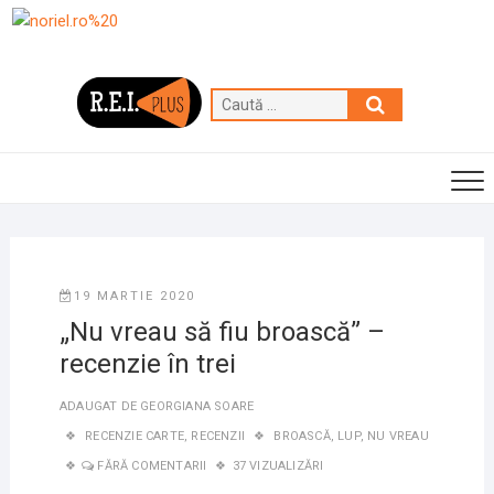
Skip
to
content
Caută
…
19 MARTIE 2020
„Nu vreau să fiu broască” –
recenzie în trei
ADAUGAT DE
GEORGIANA SOARE
RECENZIE CARTE
,
RECENZII
BROASCĂ
,
LUP
,
NU VREAU
FĂRĂ COMENTARII
37 VIZUALIZĂRI