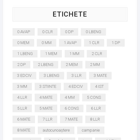
ETICHETE
0 AVAP
0 CLR
0 DP
0 LBENG
0 MEM
0 MM
1 AVAP
1 CLR
1 DP
1 LBENG
1 MEM
1 MM
2 CLR
2 DP
2 LBENG
2 MEM
2 MM
3 EDCIV
3 LBENG
3 LLR
3 MATE
3 MM
3 STIINTE
4 EDCIV
4 IST
4 LLR
4 MATE
4 MM
5 CONS
5 LLR
5 MATE
6 CONS
6 LLR
6 MATE
7 LLR
7 MATE
8 LLR
8 MATE
autocunoaștere
campanie