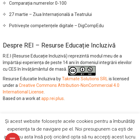
Comparația numerelor 0-100
27 martie – Ziua Internațională a Teatrului
Potrivește competențele digitale – DigCompEdu
Despre REI – Resurse Educație Incluzivă
R.E.I (Resurse Educație Incluzivă) reprezintă modul meu de a
împărtăși experiența de peste 14 ani în domeniul integrării elevilor
cu CES în învățământul de masă.
Resurse Educatie Incluziva
by
Takmate Solutions SRL
is licensed
under a
Creative Commons Attribution-NonCommercial 4.0
International License
.
Based on a work at
app.rei.plus
.
Și acest website folosește acele cookies pentru a îmbunătăţi
Vrei sa nu mai vezi reclamele ?
YouTube
Facebook
Twitter
experienţa ta de navigare pe el. Noi presupunem ca eşti de
Autentifică-te
acord cu asta însă poţi oricând opta să nu accepţi acest lucru.