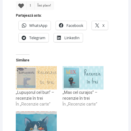
1
Îmi place!
Partajează asta:
WhatsApp
Facebook
X
Telegram
LinkedIn
Similare
„Lupușorul cel bun” –
„Max cel curajos” –
recenzie în trei
recenzie în trei
În „Recenzie carte”
În „Recenzie carte”