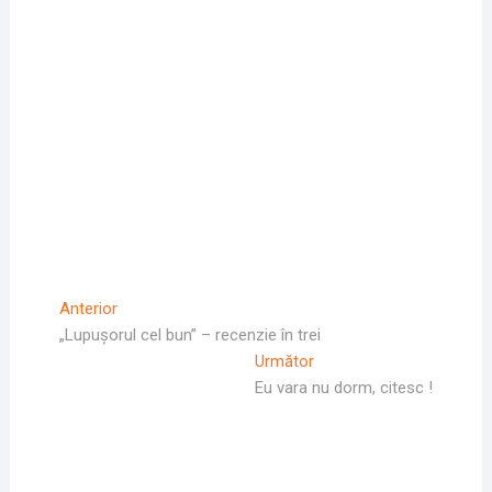
Navigare
Articolul
Anterior
Anterior
„Lupușorul cel bun” – recenzie în trei
în
Articolul
Următor
articole
Următor:
Eu vara nu dorm, citesc !