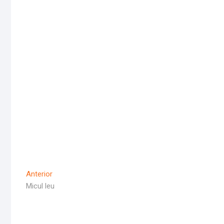
Navigare
Articolul
Anterior
Anterior
Micul leu
în
articole