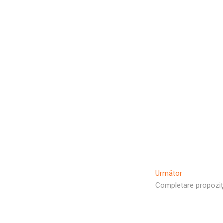
Articolul
Următor
Următor:
Completare propoziți