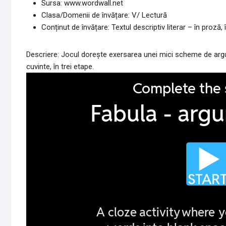
Sursa: www.wordwall.net
Clasa/Domenii de învățare: V/ Lectură
Conținut de învățare: Textul descriptiv literar – în proză, 
Descriere: Jocul dorește exersarea unei mici scheme de argum
cuvinte, în trei etape.