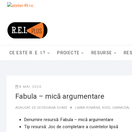
Skip
to
content
CE ESTE R. E. I.?
PROIECTE
RESURSE
RE
8 MAI 2020
Fabula – mică argumentare
ADAUGAT DE
GEORGIANA SOARE
LIMBA ROMÂNĂ
,
NIVEL GIMNAZIAL
Denumire resursă: Fabula – mică argumentare
Tip resursă: Joc de completare a cuvintelor lipsă