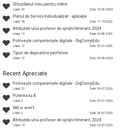
Ghiozdanul meu pentru online
Liked: 24
Date: 10-05-2020
Planul de Servicii Individualizat - aplicație
Liked: 18
Date: 11-10-2022
Atribuțiile unui profesor de sprijin/itinerant, 2024
Liked: 13
Date: 26-08-2024
Potrivește competențele digitale - DigCompEdu
Liked: 12
Date: 29-01-2025
Tipuri de dispozitive periferice
Liked: 12
Date: 30-09-2020
Recent Apreciate
Potrivește competențele digitale - DigCompEdu
Liked: 12
Date: 30-07-2026
Puterea lui X
Liked: 2
Date: 29-07-2026
Will or won't
Liked: 2
Date: 24-07-2026
Atribuțiile unui profesor de sprijin/itinerant, 2024
Liked: 13
Date: 23-07-2026