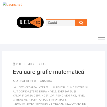
Skip
to
content
Caută
…
2 DECEMBRIE 2019
Evaluare grafic matematică
ADAUGAT DE
GEORGIANA SOARE
DEZVOLTAREA INTERESULUI PENTRU CUNOAŞTERE ȘI
AUTOCUNOAŞTERE
,
DUPĂ NIVELE
,
EXERSAREA ȘI
VALORIFICAREA DEPRINDERILOR PSIHO-MOTRICE
,
NIVEL
GIMNAZIAL
,
RECEPTAREA DE INFORMAȚII
,
REDACTAREA/EXPRIMAREA DE MESAJE
,
REZOLVAREA DE