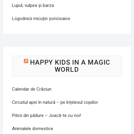
Lupul, vulpea și barza
Logodnicii micuței șoricioaice
HAPPY KIDS IN A MAGIC
WORLD
Calendar de Crăciun
Circuitul apei în natură – pe înțelesul copiilor
Piticii din pădure – Joacă-te cu noi!
Animalele domestice