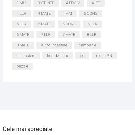
3 MM
3 STIINTE
4 EDCIV
4 IST
4 LLR
4 MATE
4 MM
5 CONS
5 LLR
5 MATE
6 CONS
6 LLR
6 MATE
7 LLR
7 MATE
8 LLR
8 MATE
autocunoaștere
campanie
cunoaștere
fișa de lucru
joc
model EN
puzzle
Cele mai apreciate