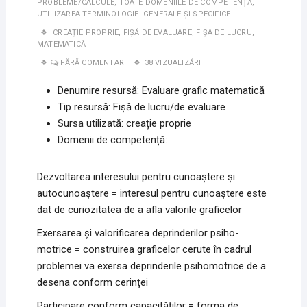
PROBLEME/CALCULE
,
TOATE DOMENIILE DE COMPETENȚĂ
,
UTILIZAREA TERMINOLOGIEI GENERALE ȘI SPECIFICE
CREAȚIE PROPRIE
,
FIȘĂ DE EVALUARE
,
FIȘA DE LUCRU
,
MATEMATICĂ
FĂRĂ COMENTARII
38 VIZUALIZĂRI
Denumire resursă: Evaluare grafic matematică
Tip resursă: Fișă de lucru/de evaluare
Sursa utilizată: creație proprie
Domenii de competență:
Dezvoltarea interesului pentru cunoaștere și
autocunoaștere = interesul pentru cunoaștere este
dat de curiozitatea de a afla valorile graficelor
Exersarea și valorificarea deprinderilor psiho-
motrice = construirea graficelor cerute în cadrul
problemei va exersa deprinderile psihomotrice de a
desena conform cerinței
Participare conform capacităților = forma de