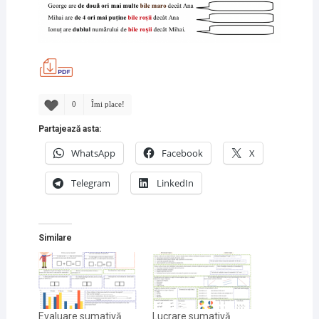
0
Îmi place!
Partajează asta:
WhatsApp
Facebook
X
Telegram
LinkedIn
Similare
Evaluare sumativă
Lucrare sumativă