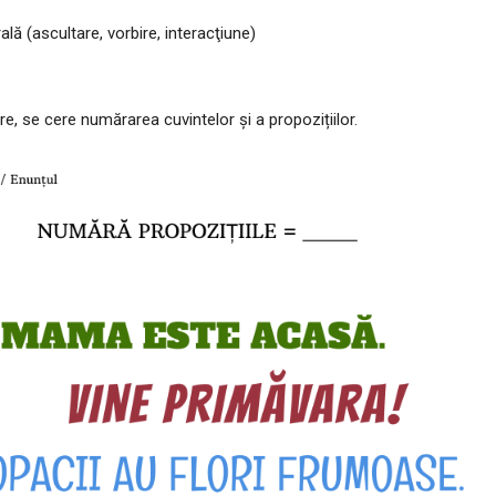
ă (ascultare, vorbire, interacţiune)
are, se cere numărarea cuvintelor și a propozițiilor.