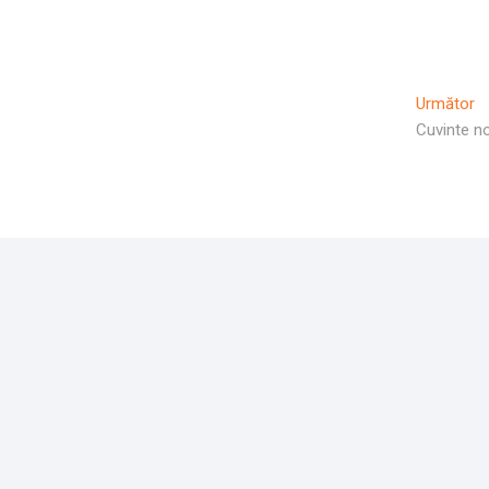
Ar
Următor
U
Cuvinte no