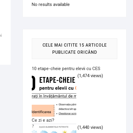
No results available
ticolul
rmător:
i
CELE MAI CITITE 15 ARTICOLE
PUBLICATE ORICÂND
10 etape-cheie pentru elevii cu CES
(1,474 views)
Ce zi e azi?
(1,440 views)