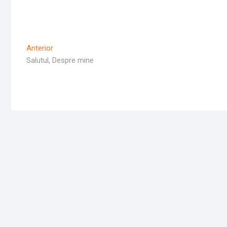
Navigare
Articolul
Anterior
Anterior
Salutul, Despre mine
în
articole