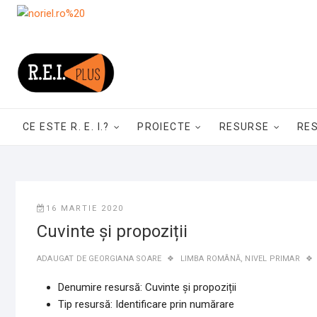
Skip
to
content
CE ESTE R. E. I.?
PROIECTE
RESURSE
RE
16 MARTIE 2020
Cuvinte și propoziții
ADAUGAT DE
GEORGIANA SOARE
LIMBA ROMÂNĂ
,
NIVEL PRIMAR
Denumire resursă: Cuvinte și propoziții
Tip resursă: Identificare prin numărare