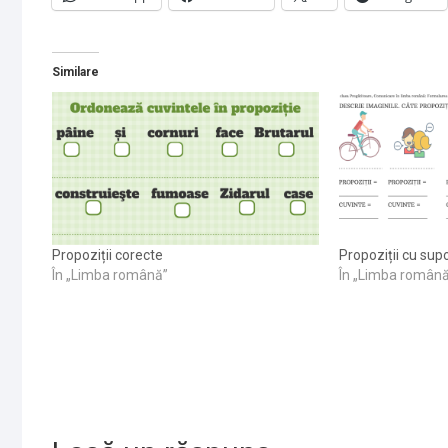
Similare
Propoziții corecte
Propoziții cu sup
În „Limba română”
În „Limba român