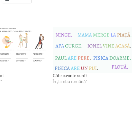
ort
Câte cuvinte sunt?
ă”
În „Limba română”