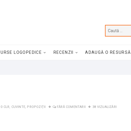
SURSE LOGOPEDICE
RECENZII
ADAUGĂ O RESURSĂ
0 CLR
,
CUVINTE
,
PROPOZIȚII
FĂRĂ COMENTARII
38 VIZUALIZĂRI