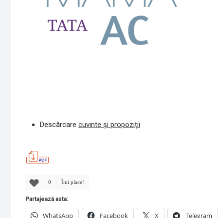
Descărcare
cuvinte și propoziții
0
Îmi place!
Partajează asta:
WhatsApp
Facebook
X
Telegram