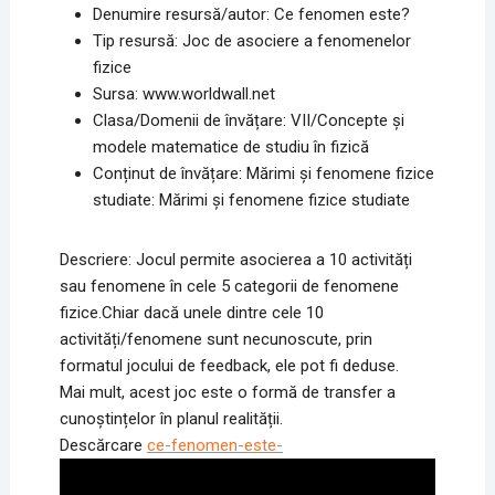
Denumire resursă/autor: Ce fenomen este?
Tip resursă: Joc de asociere a fenomenelor
fizice
Sursa: www.worldwall.net
Clasa/Domenii de învățare: VII/Concepte şi
modele matematice de studiu în fizică
Conținut de învățare: Mărimi şi fenomene fizice
studiate: Mărimi şi fenomene fizice studiate
Descriere: Jocul permite asocierea a 10 activități
sau fenomene în cele 5 categorii de fenomene
fizice.Chiar dacă unele dintre cele 10
activități/fenomene sunt necunoscute, prin
formatul jocului de feedback, ele pot fi deduse.
Mai mult, acest joc este o formă de transfer a
cunoștințelor în planul realității.
Descărcare
ce-fenomen-este-