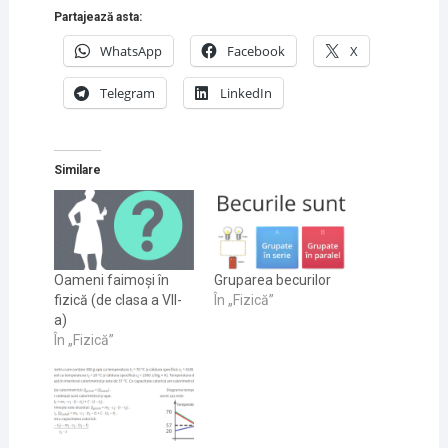
Partajează asta:
WhatsApp
Facebook
X
Telegram
LinkedIn
Similare
Oameni faimoși în
Gruparea becurilor
fizică (de clasa a VII-
În „Fizică”
a)
În „Fizică”