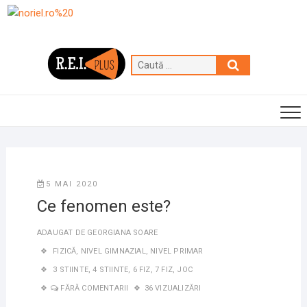
Skip
to
content
Caută
…
5 MAI 2020
Ce fenomen este?
ADAUGAT DE
GEORGIANA SOARE
FIZICĂ
,
NIVEL GIMNAZIAL
,
NIVEL PRIMAR
3 STIINTE
,
4 STIINTE
,
6 FIZ
,
7 FIZ
,
JOC
FĂRĂ COMENTARII
36 VIZUALIZĂRI