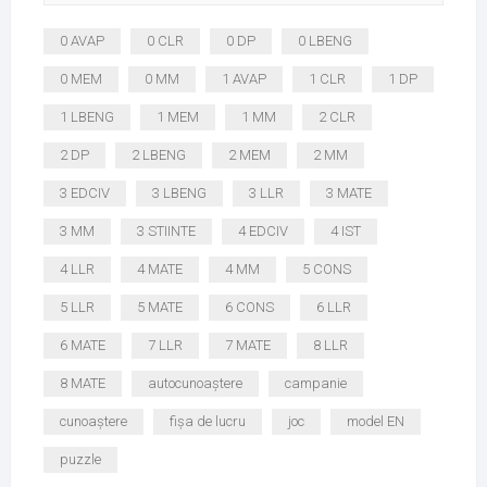
0 AVAP
0 CLR
0 DP
0 LBENG
0 MEM
0 MM
1 AVAP
1 CLR
1 DP
1 LBENG
1 MEM
1 MM
2 CLR
2 DP
2 LBENG
2 MEM
2 MM
3 EDCIV
3 LBENG
3 LLR
3 MATE
3 MM
3 STIINTE
4 EDCIV
4 IST
4 LLR
4 MATE
4 MM
5 CONS
5 LLR
5 MATE
6 CONS
6 LLR
6 MATE
7 LLR
7 MATE
8 LLR
8 MATE
autocunoaștere
campanie
cunoaștere
fișa de lucru
joc
model EN
puzzle