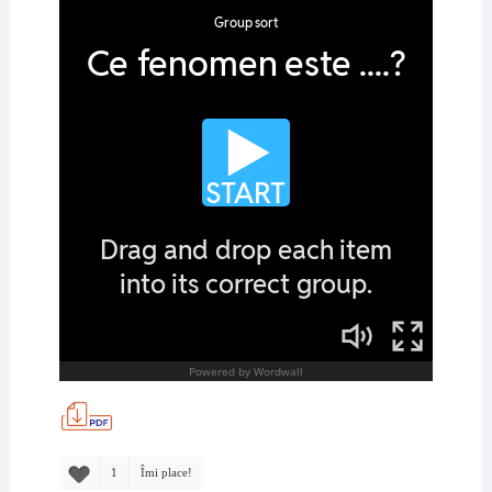
1
Îmi place!