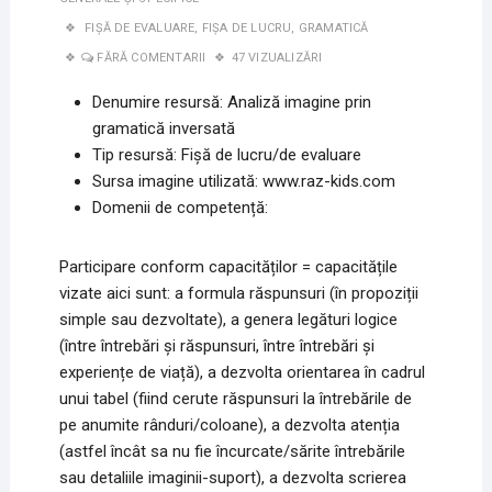
FIȘĂ DE EVALUARE
,
FIȘA DE LUCRU
,
GRAMATICĂ
FĂRĂ COMENTARII
47 VIZUALIZĂRI
Denumire resursă: Analiză imagine prin
gramatică inversată
Tip resursă: Fișă de lucru/de evaluare
Sursa imagine utilizată: www.raz-kids.com
Domenii de competență:
Participare conform capacităților = capacitățile
vizate aici sunt: a formula răspunsuri (în propoziții
simple sau dezvoltate), a genera legături logice
(între întrebări și răspunsuri, între întrebări și
experiențe de viață), a dezvolta orientarea în cadrul
unui tabel (fiind cerute răspunsuri la întrebările de
pe anumite rânduri/coloane), a dezvolta atenția
(astfel încât sa nu fie încurcate/sărite întrebările
sau detaliile imaginii-suport), a dezvolta scrierea