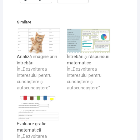
Similare
Analiză imagine prin
Întrebări și răspunsuri
întrebări
matematice
În „Dezvoltarea
În „Dezvoltarea
interesului pentru
interesului pentru
cunoaştere și
cunoaştere și
autocunoaştere”
autocunoaştere”
Evaluare grafic
matematică
În „Dezvoltarea