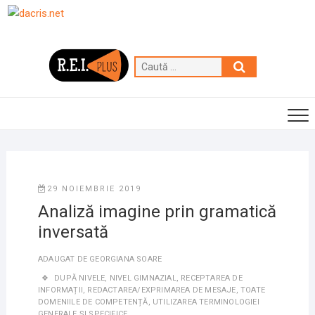
Skip
to
content
Caută
…
29 NOIEMBRIE 2019
Analiză imagine prin gramatică
inversată
ADAUGAT DE
GEORGIANA SOARE
DUPĂ NIVELE
,
NIVEL GIMNAZIAL
,
RECEPTAREA DE
INFORMAȚII
,
REDACTAREA/EXPRIMAREA DE MESAJE
,
TOATE
DOMENIILE DE COMPETENȚĂ
,
UTILIZAREA TERMINOLOGIEI
GENERALE ȘI SPECIFICE