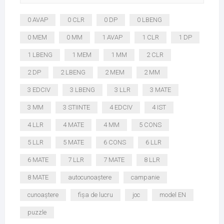
0 AVAP
0 CLR
0 DP
0 LBENG
0 MEM
0 MM
1 AVAP
1 CLR
1 DP
1 LBENG
1 MEM
1 MM
2 CLR
2 DP
2 LBENG
2 MEM
2 MM
3 EDCIV
3 LBENG
3 LLR
3 MATE
3 MM
3 STIINTE
4 EDCIV
4 IST
4 LLR
4 MATE
4 MM
5 CONS
5 LLR
5 MATE
6 CONS
6 LLR
6 MATE
7 LLR
7 MATE
8 LLR
8 MATE
autocunoaștere
campanie
cunoaștere
fișa de lucru
joc
model EN
puzzle