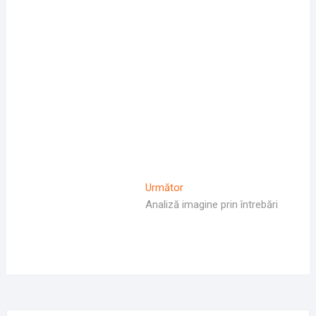
Navigare
Articolul
Următor
Următor:
Analiză imagine prin întrebări
în
articole