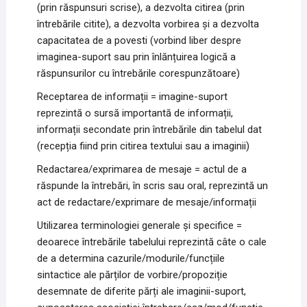
(prin răspunsuri scrise), a dezvolta citirea (prin
întrebările citite), a dezvolta vorbirea și a dezvolta
capacitatea de a povesti (vorbind liber despre
imaginea-suport sau prin înlănțuirea logică a
răspunsurilor cu întrebările corespunzătoare)
Receptarea de informații = imagine-suport
reprezintă o sursă importantă de informații,
informații secondate prin întrebările din tabelul dat
(recepția fiind prin citirea textului sau a imaginii)
Redactarea/exprimarea de mesaje = actul de a
răspunde la întrebări, în scris sau oral, reprezintă un
act de redactare/exprimare de mesaje/informații
Utilizarea terminologiei generale și specifice =
deoarece întrebările tabelului reprezintă câte o cale
de a determina cazurile/modurile/funcțiile
sintactice ale părților de vorbire/propoziție
desemnate de diferite părți ale imaginii-suport,