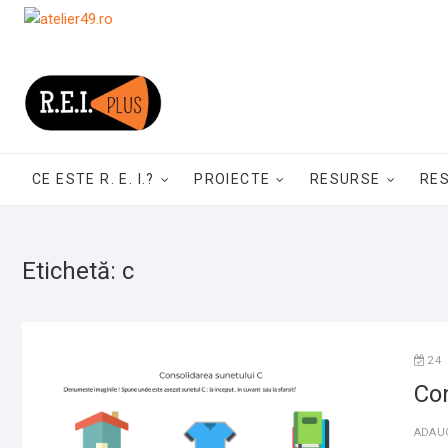
Skip
to
content
CE ESTE R. E. I.?
PROIECTE
RESURSE
RE
Etichetă:
c
24
Con
ADAU