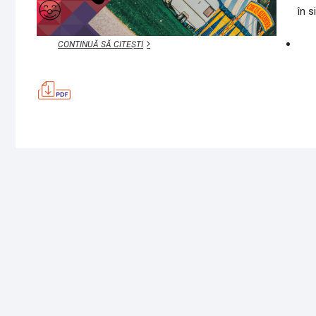
în s
O
CONTINUĂ SĂ CITEȘTI
ZI
LA
CIRC