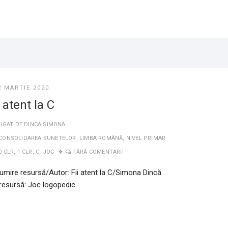
2 MARTIE 2020
i atent la C
UGAT DE
DINCA SIMONA
CONSOLIDAREA SUNETELOR
,
LIMBA ROMÂNĂ
,
NIVEL PRIMAR
0 CLR
,
1 CLR
,
C
,
JOC
FĂRĂ COMENTARII
umire resursă/Autor: Fii atent la C/Simona Dincă
 resursă: Joc logopedic