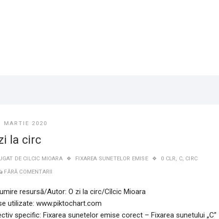
1 MARTIE 2020
zi la circ
UGAT DE
CILCIC MIOARA
FIXAREA SUNETELOR EMISE
0 CLR
,
C
,
CIRC
FĂRĂ COMENTARII
mire resursă/Autor: O zi la circ/Cîlcic Mioara
se utilizate: www.piktochart.com
ctiv specific: Fixarea sunetelor emise corect – Fixarea sunetului „C”