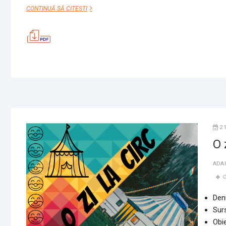
FII
CONTINUĂ SĂ CITEȘTI
ATENT
LA
C
2
O 
ADA
Denu
Sur
Obie