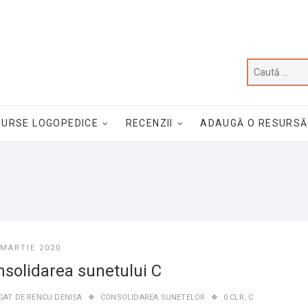
SURSE LOGOPEDICE
RECENZII
ADAUGĂ O RESURSĂ
 MARTIE 2020
solidarea sunetului C
GAT DE
RENCU DENISA
CONSOLIDAREA SUNETELOR
0 CLR
,
C