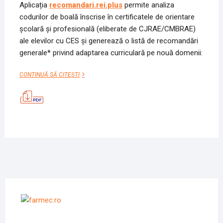
Aplicația
recomandari.rei.plus
permite analiza
codurilor de boală înscrise în certificatele de orientare
școlară și profesională (eliberate de CJRAE/CMBRAE)
ale elevilor cu CES și generează o listă de recomandări
generale* privind adaptarea curriculară pe nouă domenii:
9
CONTINUĂ SĂ CITEȘTI
FORME
DE
ADAPTARE
CURRICULARĂ
–
APLICAȚIE