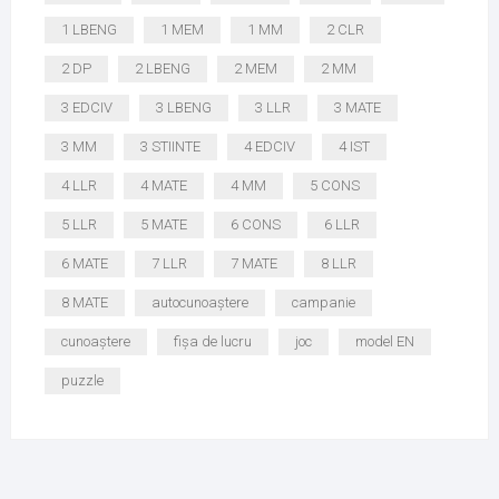
1 LBENG
1 MEM
1 MM
2 CLR
2 DP
2 LBENG
2 MEM
2 MM
3 EDCIV
3 LBENG
3 LLR
3 MATE
3 MM
3 STIINTE
4 EDCIV
4 IST
4 LLR
4 MATE
4 MM
5 CONS
5 LLR
5 MATE
6 CONS
6 LLR
6 MATE
7 LLR
7 MATE
8 LLR
8 MATE
autocunoaștere
campanie
cunoaștere
fișa de lucru
joc
model EN
puzzle