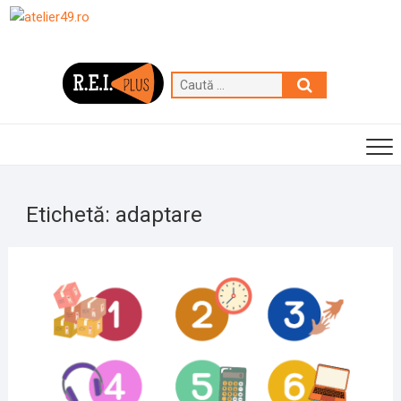
Skip
to
content
Caută
…
Etichetă:
adaptare
4
SEPT
2023