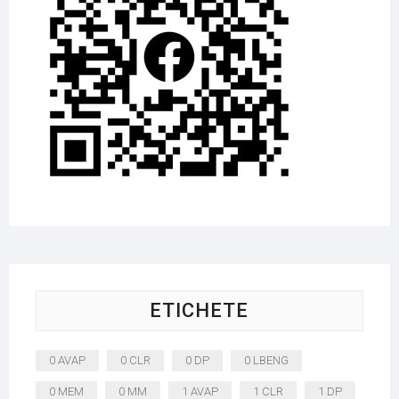
ETICHETE
0 AVAP
0 CLR
0 DP
0 LBENG
0 MEM
0 MM
1 AVAP
1 CLR
1 DP