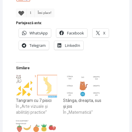
1
Îmi place!
Partajează asta:
WhatsApp
Facebook
X
Telegram
LinkedIn
Similare
Tangram cu 7 pisici
Stânga, dreapta, sus
În „Arte vizuale și
și jos
abilități practice”
În „Matematică”