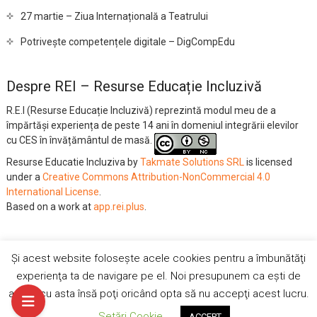
27 martie – Ziua Internațională a Teatrului
Potrivește competențele digitale – DigCompEdu
Despre REI – Resurse Educație Incluzivă
R.E.I (Resurse Educație Incluzivă) reprezintă modul meu de a
împărtăși experiența de peste 14 ani în domeniul integrării elevilor
cu CES în învățământul de masă.
Resurse Educatie Incluziva
by
Takmate Solutions SRL
is licensed
under a
Creative Commons Attribution-NonCommercial 4.0
International License
.
Based on a work at
app.rei.plus
.
Și acest website folosește acele cookies pentru a îmbunătăţi
Vrei sa nu mai vezi reclamele ?
YouTube
Facebook
Twitter
experienţa ta de navigare pe el. Noi presupunem ca eşti de
Autentifică-te
acord cu asta însă poţi oricând opta să nu accepţi acest lucru.
Administrat cu
de Takmate Solutions
|
R.E.I. – Resurse Educație
Setări Cookie
ACCEPT