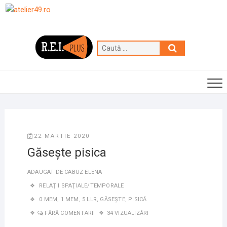
Skip
to
content
Caută
…
22 MARTIE 2020
Găsește pisica
ADAUGAT DE
CABUZ ELENA
RELAŢII SPAŢIALE/TEMPORALE
0 MEM
,
1 MEM
,
5 LLR
,
GĂSEȘTE
,
PISICĂ
FĂRĂ COMENTARII
34 VIZUALIZĂRI