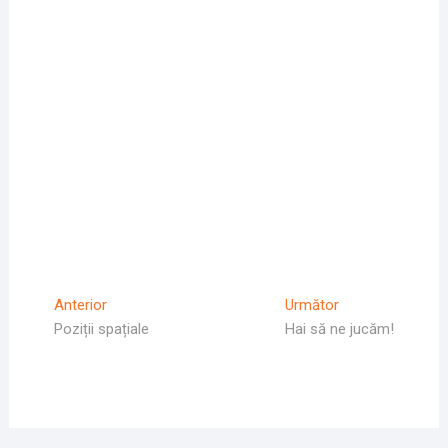
Navigare
Articolul
Articolul
Anterior
Următor
Anterior
Următor:
Poziții spațiale
Hai să ne jucăm!
în
articole