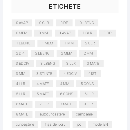
ETICHETE
0 AVAP
0 CLR
0 DP
0 LBENG
0 MEM
0 MM
1 AVAP
1 CLR
1 DP
1 LBENG
1 MEM
1 MM
2 CLR
2 DP
2 LBENG
2 MEM
2 MM
3 EDCIV
3 LBENG
3 LLR
3 MATE
3 MM
3 STIINTE
4 EDCIV
4 IST
4 LLR
4 MATE
4 MM
5 CONS
5 LLR
5 MATE
6 CONS
6 LLR
6 MATE
7 LLR
7 MATE
8 LLR
8 MATE
autocunoaștere
campanie
cunoaștere
fișa de lucru
joc
model EN