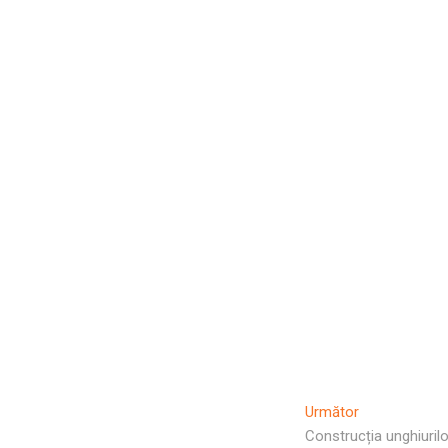
Articolul
Următor
Următor:
Construcția unghiurilo