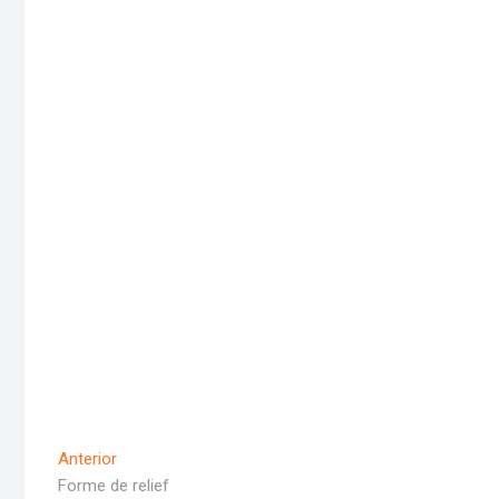
Navigare
Articolul
Anterior
Anterior
Forme de relief
în