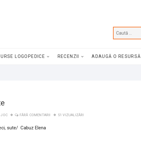
SURSE LOGOPEDICE
RECENZII
ADAUGĂ O RESURSĂ
te
,
JOC
FĂRĂ COMENTARII
51 VIZUALIZĂRI
eci, sute/ Cabuz Elena