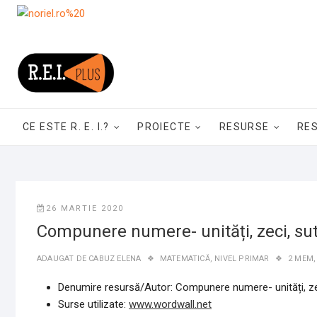
Skip
to
content
CE ESTE R. E. I.?
PROIECTE
RESURSE
RE
26 MARTIE 2020
Compunere numere- unități, zeci, su
ADAUGAT DE
CABUZ ELENA
MATEMATICĂ
,
NIVEL PRIMAR
2 MEM
Denumire resursă/Autor: Compunere numere- unități, z
Surse utilizate:
www.wordwall.net