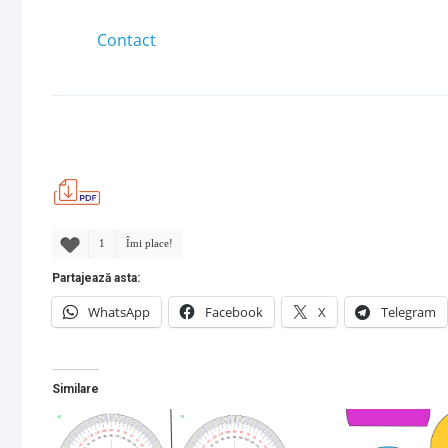
1
Îmi place!
Partajează asta:
WhatsApp
Facebook
X
Telegram
Similare