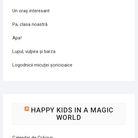
Un oraș interesant
Pa, clasa noastră
Apa!
Lupul, vulpea și barza
Logodnicii micuței șoricioaice
HAPPY KIDS IN A MAGIC
WORLD
Calendar de Crăciun