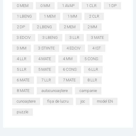
0 MEM
0 MM
1 AVAP
1 CLR
1 DP
1 LBENG
1 MEM
1 MM
2 CLR
2 DP
2 LBENG
2 MEM
2 MM
3 EDCIV
3 LBENG
3 LLR
3 MATE
3 MM
3 STIINTE
4 EDCIV
4 IST
4 LLR
4 MATE
4 MM
5 CONS
5 LLR
5 MATE
6 CONS
6 LLR
6 MATE
7 LLR
7 MATE
8 LLR
8 MATE
autocunoaștere
campanie
cunoaștere
fișa de lucru
joc
model EN
puzzle