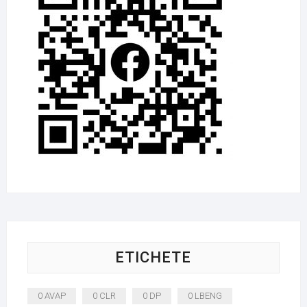
ETICHETE
0 AVAP
0 CLR
0 DP
0 LBENG