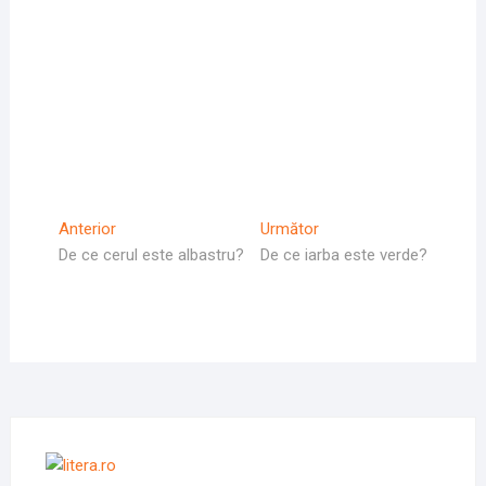
Navigare
Articolul
Articolul
Anterior
Următor
Anterior
Următor:
De ce cerul este albastru?
De ce iarba este verde?
în
articole