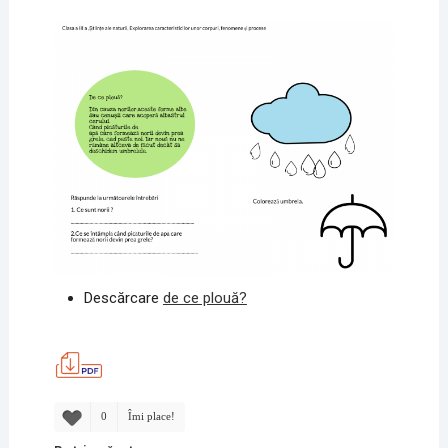
Descărcare
de ce plouă?
0
Îmi place!