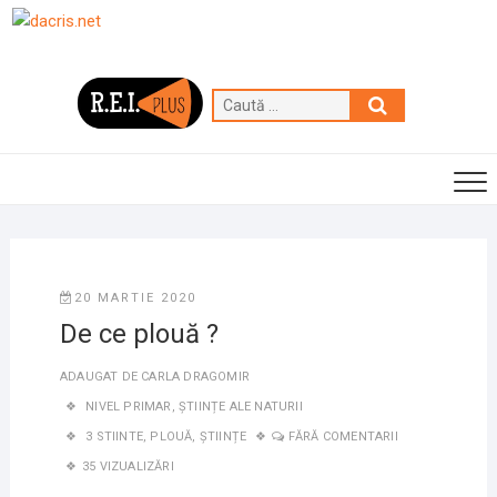
Skip
to
content
Caută
…
20 MARTIE 2020
De ce plouă ?
ADAUGAT DE
CARLA DRAGOMIR
NIVEL PRIMAR
,
ȘTIINȚE ALE NATURII
3 STIINTE
,
PLOUĂ
,
ȘTIINȚE
FĂRĂ COMENTARII
35 VIZUALIZĂRI