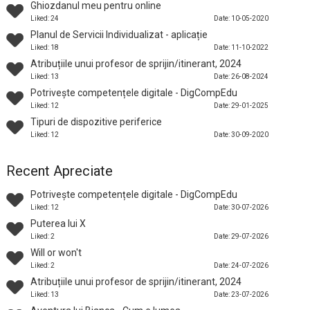
Ghiozdanul meu pentru online
Liked: 24
Date: 10-05-2020
Planul de Servicii Individualizat - aplicație
Liked: 18
Date: 11-10-2022
Atribuțiile unui profesor de sprijin/itinerant, 2024
Liked: 13
Date: 26-08-2024
Potrivește competențele digitale - DigCompEdu
Liked: 12
Date: 29-01-2025
Tipuri de dispozitive periferice
Liked: 12
Date: 30-09-2020
Recent Apreciate
Potrivește competențele digitale - DigCompEdu
Liked: 12
Date: 30-07-2026
Puterea lui X
Liked: 2
Date: 29-07-2026
Will or won't
Liked: 2
Date: 24-07-2026
Atribuțiile unui profesor de sprijin/itinerant, 2024
Liked: 13
Date: 23-07-2026