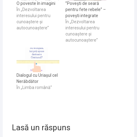
O poveste în imagini
”Povești de seară
În „Dezvoltarea
pentru fete rebele” –
interesului pentru
povești integrate
cunoaştere și
În „Dezvoltarea
autocunoaştere”
interesului pentru
cunoaştere și
autocunoaştere”
Dialogul cu Uriașul cel
Nerăbdător
În „Limba română”
Lasă un răspuns