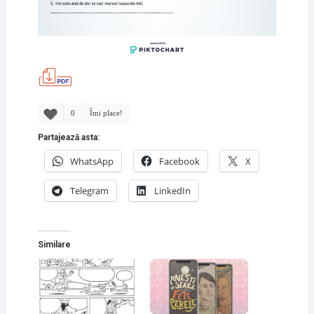
0
Îmi place!
Partajează asta:
WhatsApp
Facebook
X
Telegram
LinkedIn
Similare