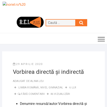
Skip
to
content
Caută
…
29 APRILIE 2020
Vorbirea directă și indirectă
ADAUGAT DE
ALINA LEU
LIMBA ROMÂNĂ
,
NIVEL GIMNAZIAL
6 LLR
FĂRĂ COMENTARII
46 VIZUALIZĂRI
Denumire resursă/autor:Vorbirea directă și