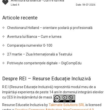
Aventura lui Bianca - Cum e lumea
Liked: 4
Date: 18-07-2026
Articole recente
Chestionarul Holland – orientare școlară și profesională
Aventura lui Bianca – Cum e lumea
Comparația numerelor 0-100
27 martie – Ziua Internațională a Teatrului
Potrivește competențele digitale – DigCompEdu
Despre REI – Resurse Educație Incluzivă
R.E.I (Resurse Educație Incluzivă) reprezintă modul meu de a
împărtăși experiența de peste 14 ani în domeniul integrării elevilor
cu CES în învățământul de masă.
Resurse Educatie Incluziva
by
Takmate Solutions SRL
is licensed