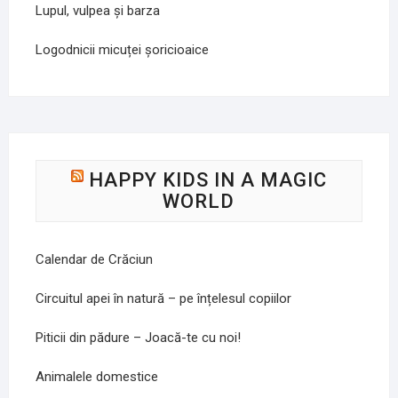
Lupul, vulpea și barza
Logodnicii micuței șoricioaice
HAPPY KIDS IN A MAGIC
WORLD
Calendar de Crăciun
Circuitul apei în natură – pe înțelesul copiilor
Piticii din pădure – Joacă-te cu noi!
Animalele domestice