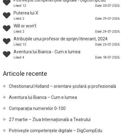
Potrivește competențele digitale - DigCompEdu
Liked: 12
Date: 30-07-2026
Puterea lui X
Liked: 2
Date: 29-07-2026
Will or won't
Liked: 2
Date: 24-07-2026
Atribuțiile unui profesor de sprijin/itinerant, 2024
Liked: 13
Date: 23-07-2026
Aventura lui Bianca - Cum e lumea
Liked: 4
Date: 18-07-2026
Articole recente
Chestionarul Holland – orientare școlară și profesională
Aventura lui Bianca – Cum e lumea
Comparația numerelor 0-100
27 martie – Ziua Internațională a Teatrului
Potrivește competențele digitale – DigCompEdu