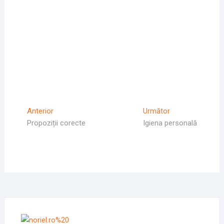
Navigare
Articolul
Articolul
Anterior
Următor
Anterior
Următor:
Propoziții corecte
Igiena personală
în
articole