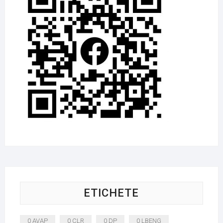
ETICHETE
0 AVAP
0 CLR
0 DP
0 LBENG