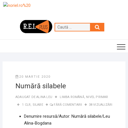
Skip
to
content
Caută
…
20 MARTIE 2020
Numără silabele
ADAUGAT DE
ALINA LEU
LIMBA ROMÂNĂ
,
NIVEL PRIMAR
1 CLR
,
SILABE
FĂRĂ COMENTARII
38 VIZUALIZĂRI
Denumire resursă/Autor: Numără silabele/Leu
Alina-Bogdana