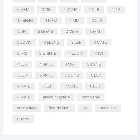
0 MEM
0 MM
1 AVAP
1 CLR
1 DP
1 LBENG
1 MEM
1 MM
2 CLR
2 DP
2 LBENG
2 MEM
2 MM
3 EDCIV
3 LBENG
3 LLR
3 MATE
3 MM
3 STIINTE
4 EDCIV
4 IST
4 LLR
4 MATE
4 MM
5 CONS
5 LLR
5 MATE
6 CONS
6 LLR
6 MATE
7 LLR
7 MATE
8 LLR
8 MATE
autocunoaștere
campanie
cunoaștere
fișa de lucru
joc
model EN
puzzle