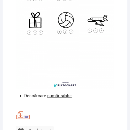
Descărcare
număr silabe
0
Îmi place!