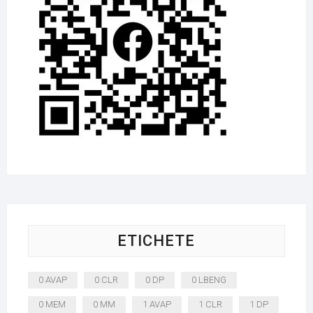
ETICHETE
0 AVAP
0 CLR
0 DP
0 LBENG
0 MEM
0 MM
1 AVAP
1 CLR
1 DP