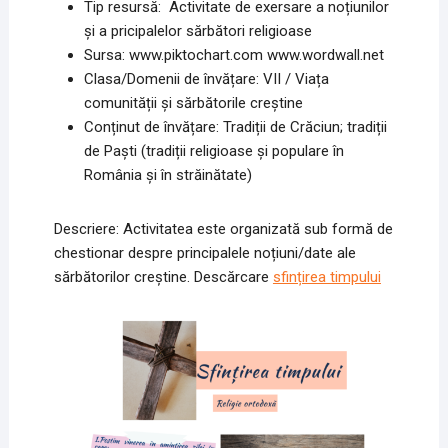
Tip resursă: Activitate de exersare a noțiunilor
și a pricipalelor sărbători religioase
Sursa: www.piktochart.com www.wordwall.net
Clasa/Domenii de învățare: VII / Viața
comunității şi sărbătorile creştine
Conținut de învățare: Tradiții de Crăciun; tradiții
de Paşti (tradiții religioase şi populare în
România şi în străinătate)
Descriere: Activitatea este organizată sub formă de
chestionar despre principalele noțiuni/date ale
sărbătorilor creștine. Descărcare
sfințirea timpului