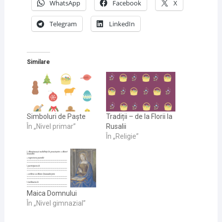
WhatsApp
Facebook
X
Telegram
LinkedIn
Similare
Simboluri de Paște
Tradiții – de la Florii la
În „Nivel primar”
Rusalii
În „Religie”
Maica Domnului
În „Nivel gimnazial”