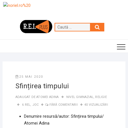
Skip
to
content
Caută
…
25 MAI 2020
Sfințirea timpului
ADAUGAT DE
ATOMEI ADINA
NIVEL GIMNAZIAL
,
RELIGIE
6 REL
,
JOC
FĂRĂ COMENTARII
40 VIZUALIZĂRI
Denumire resursă/autor:
Sfințirea timpului
/
Atomei Adina