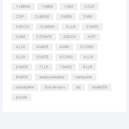
1 LBENG
1 MEM
1 MM
2 CLR
2 DP
2 LBENG
2 MEM
2 MM
3 EDCIV
3 LBENG
3 LLR
3 MATE
3 MM
3 STIINTE
4 EDCIV
4 IST
4 LLR
4 MATE
4 MM
5 CONS
5 LLR
5 MATE
6 CONS
6 LLR
6 MATE
7 LLR
7 MATE
8 LLR
8 MATE
autocunoaștere
campanie
cunoaștere
fișa de lucru
joc
model EN
puzzle