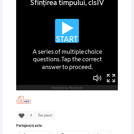
0
Îmi place!
Partajează asta: