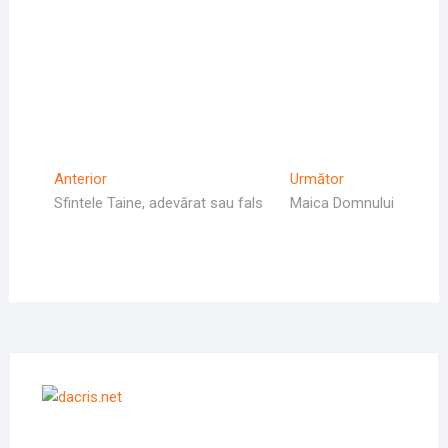
Navigare
Articolul
Articolul
Anterior
Următor
Anterior
Următor:
Sfintele Taine, adevărat sau fals
Maica Domnului
în
articole