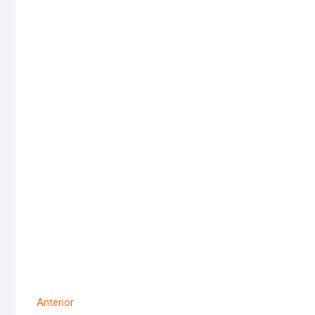
Navigare
Articolul
Anterior