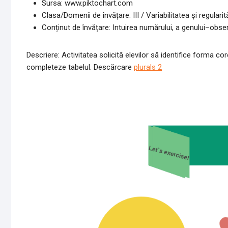
Sursa: www.piktochart.com
Clasa/Domenii de învățare: III / Variabilitatea și regularită
Conținut de învățare: Intuirea numărului, a genului–obse
Descriere: Activitatea solicită elevilor să identifice forma core
completeze tabelul. Descărcare
plurals 2