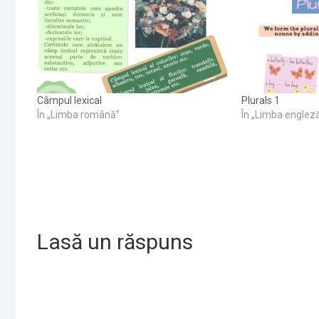
Câmpul lexical
Plurals 1
În „Limba română”
În „Limba englez
Lasă un răspuns