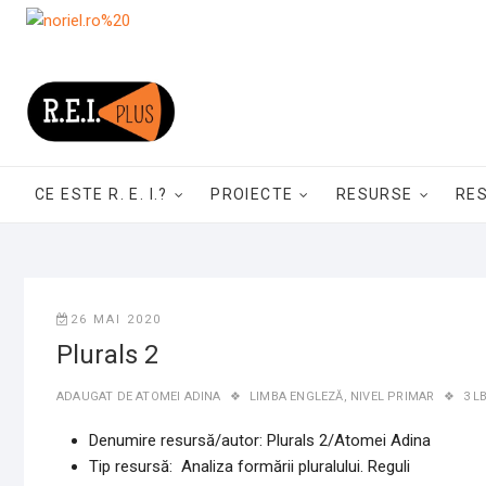
Skip
to
content
CE ESTE R. E. I.?
PROIECTE
RESURSE
RE
26 MAI 2020
Plurals 2
ADAUGAT DE
ATOMEI ADINA
LIMBA ENGLEZĂ
,
NIVEL PRIMAR
3 L
Denumire resursă/autor:
Plurals 2/Atomei Adina
Tip resursă: Analiza formării pluralului. Reguli