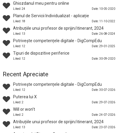
Ghiozdanul meu pentru online
Liked: 24
Date: 10-05-2020
Planul de Servicii Individualizat - aplicație
Liked: 18
Date: 11-10-2022
Atribuțiile unui profesor de sprijin/itinerant, 2024
Liked: 13
Date: 26-08-2024
Potrivește competențele digitale - DigCompEdu
Liked: 12
Date: 29-01-2025
Tipuri de dispozitive periferice
Liked: 12
Date: 30-09-2020
Recent Apreciate
Potrivește competențele digitale - DigCompEdu
Liked: 12
Date: 30-07-2026
Puterea lui X
Liked: 2
Date: 29-07-2026
Will or won't
Liked: 2
Date: 24-07-2026
Atribuțiile unui profesor de sprijin/itinerant, 2024
Liked: 13
Date: 23-07-2026