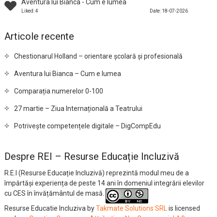
Aventura lui Bianca - Cum e lumea
Liked: 4
Date: 18-07-2026
Articole recente
Chestionarul Holland – orientare școlară și profesională
Aventura lui Bianca – Cum e lumea
Comparația numerelor 0-100
27 martie – Ziua Internațională a Teatrului
Potrivește competențele digitale – DigCompEdu
Despre REI – Resurse Educație Incluzivă
R.E.I (Resurse Educație Incluzivă) reprezintă modul meu de a
împărtăși experiența de peste 14 ani în domeniul integrării elevilor
cu CES în învățământul de masă.
Resurse Educatie Incluziva
by
Takmate Solutions SRL
is licensed