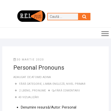
Skip
to
content
Caută
…
30 MARTIE 2020
Personal Pronouns
ADAUGAT DE
ATOMEI ADINA
FĂRĂ CATEGORIE
,
LIMBA ENGLEZĂ
,
NIVEL PRIMAR
2 LBENG
,
PRONUME
FĂRĂ COMENTARII
40 VIZUALIZĂRI
Denumire resursă/Autor: Personal