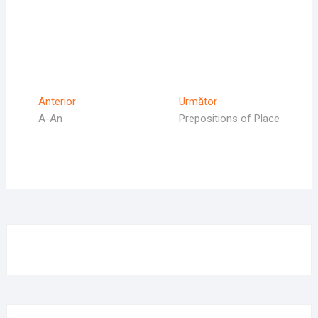
Navigare
Articolul
Articolul
Anterior
Următor
Anterior
Următor:
A-An
Prepositions of Place
în
articole