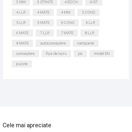
3 MM
3 STIINTE
4 EDCIV
4 IST
4 LLR
4 MATE
4 MM
5 CONS
5 LLR
5 MATE
6 CONS
6 LLR
6 MATE
7 LLR
7 MATE
8 LLR
8 MATE
autocunoaștere
campanie
cunoaștere
fișa de lucru
joc
model EN
puzzle
Cele mai apreciate