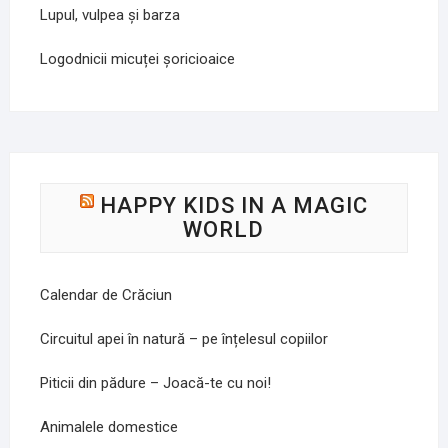
Lupul, vulpea și barza
Logodnicii micuței șoricioaice
HAPPY KIDS IN A MAGIC
WORLD
Calendar de Crăciun
Circuitul apei în natură – pe înțelesul copiilor
Piticii din pădure – Joacă-te cu noi!
Animalele domestice