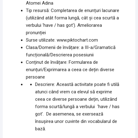
Atomei Adina
Tip resursă: Completarea de enunțuri lacunare
(utilizând atât forma lungă, cât și cea scurtă a
verbului ‘have / has got’). Ameliorarea
pronunției
Surse utilizate: www.piktochart.com
Clasa/Domenii de învățare: a III-a/Gramatică
funcțională/Descrierea posesiunii
Conținut de învățare: Formularea de
enunțuri/Exprimarea a ceea ce dețin diverse
persoane
Descriere: Această activitate poate fi utilă
atunci când vrem ca elevul să exprime
ceea ce diverse persoane dețin, utilizând
forma scurtă/lungă a verbului ‘have / has
got’. De asemenea, se exersează
însușirea unor cuvinte din vocabularul de
bază.