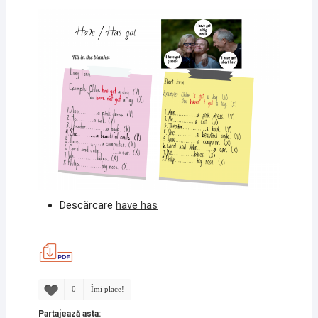
Descărcare
have has
0
Îmi place!
Partajează asta: