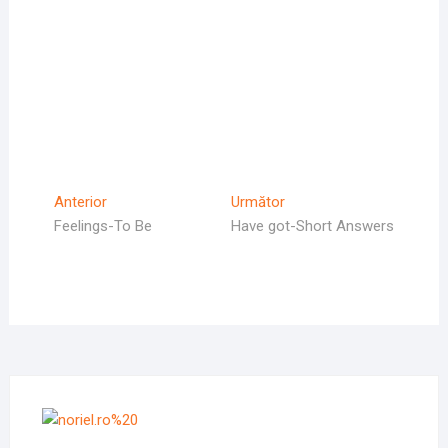
Navigare
Articolul
Articolul
Anterior
Următor
Anterior
Următor:
Feelings-To Be
Have got-Short Answers
în
articole