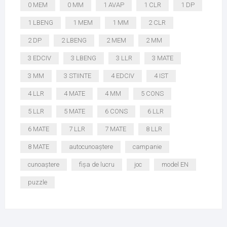
0 MEM
0 MM
1 AVAP
1 CLR
1 DP
1 LBENG
1 MEM
1 MM
2 CLR
2 DP
2 LBENG
2 MEM
2 MM
3 EDCIV
3 LBENG
3 LLR
3 MATE
3 MM
3 STIINTE
4 EDCIV
4 IST
4 LLR
4 MATE
4 MM
5 CONS
5 LLR
5 MATE
6 CONS
6 LLR
6 MATE
7 LLR
7 MATE
8 LLR
8 MATE
autocunoaștere
campanie
cunoaștere
fișa de lucru
joc
model EN
puzzle