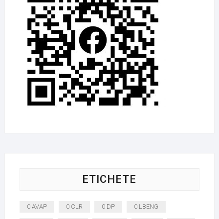
ETICHETE
0 AVAP
0 CLR
0 DP
0 LBENG