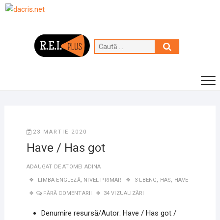
Skip
to
content
Caută
…
23 MARTIE 2020
Have / Has got
ADAUGAT DE
ATOMEI ADINA
LIMBA ENGLEZĂ
,
NIVEL PRIMAR
3 LBENG
,
HAS
,
HAVE
FĂRĂ COMENTARII
34 VIZUALIZĂRI
Denumire resursă/Autor: Have / Has got /