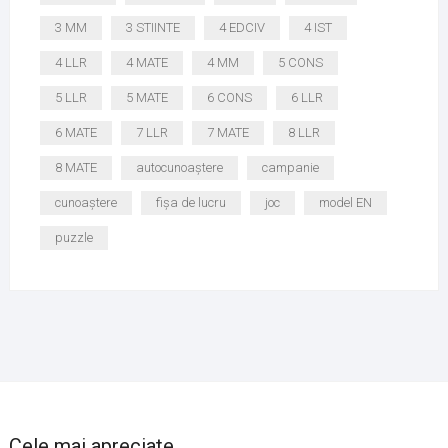
3 MM
3 STIINTE
4 EDCIV
4 IST
4 LLR
4 MATE
4 MM
5 CONS
5 LLR
5 MATE
6 CONS
6 LLR
6 MATE
7 LLR
7 MATE
8 LLR
8 MATE
autocunoaștere
campanie
cunoaștere
fișa de lucru
joc
model EN
puzzle
Cele mai apreciate