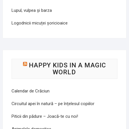
Lupul, vulpea și barza
Logodnicii micuței șoricioaice
HAPPY KIDS IN A MAGIC
WORLD
Calendar de Crăciun
Circuitul apei în natură – pe înțelesul copiilor
Piticii din pădure – Joacă-te cu noi!
Animalele domestice