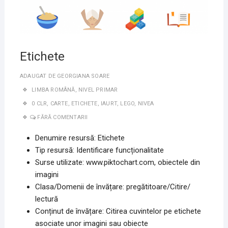
Etichete
ADAUGAT DE
GEORGIANA SOARE
LIMBA ROMÂNĂ
,
NIVEL PRIMAR
0 CLR
,
CARTE
,
ETICHETE
,
IAURT
,
LEGO
,
NIVEA
FĂRĂ COMENTARII
Denumire resursă: Etichete
Tip resursă: Identificare funcționalitate
Surse utilizate: www.piktochart.com, obiectele din
imagini
Clasa/Domenii de învățare: pregătitoare/Citire/
lectură
Conținut de învățare: Citirea cuvintelor pe etichete
asociate unor imagini sau obiecte