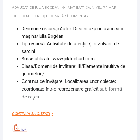
ADAUGAT DE
IULIA BOGDAN
MATEMATICĂ
,
NIVEL PRIMAR
3 MATE
,
DIRECȚII
FĂRĂ COMENTARII
Denumire resursă/Autor: Desenează un avion şi o
maşină/Iulia Bogdan
Tip resursă: Activitate de atenție și rezolvare de
sarcini
Surse utilizate: www.piktochart.com
Clasa/Domenii de învățare: III/Elemente intuitive de
geometrie/
Conținut de învățare: Localizarea unor obiecte:
sub formă
coordonate într-o reprezentare grafică
de reţea
DESENEAZĂ
CONTINUĂ SĂ CITEȘTI
UN
AVION
ŞI
O