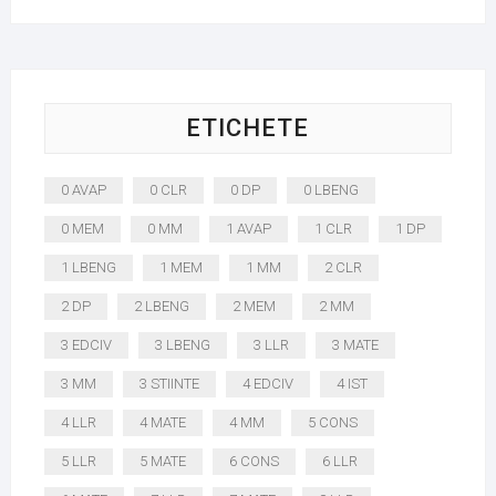
ETICHETE
0 AVAP
0 CLR
0 DP
0 LBENG
0 MEM
0 MM
1 AVAP
1 CLR
1 DP
1 LBENG
1 MEM
1 MM
2 CLR
2 DP
2 LBENG
2 MEM
2 MM
3 EDCIV
3 LBENG
3 LLR
3 MATE
3 MM
3 STIINTE
4 EDCIV
4 IST
4 LLR
4 MATE
4 MM
5 CONS
5 LLR
5 MATE
6 CONS
6 LLR