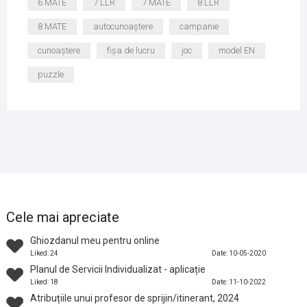
6 MATE
7 LLR
7 MATE
8 LLR
8 MATE
autocunoaștere
campanie
cunoaștere
fișa de lucru
joc
model EN
puzzle
Cele mai apreciate
Ghiozdanul meu pentru online
Liked: 24
Date: 10-05-2020
Planul de Servicii Individualizat - aplicație
Liked: 18
Date: 11-10-2022
Atribuțiile unui profesor de sprijin/itinerant, 2024