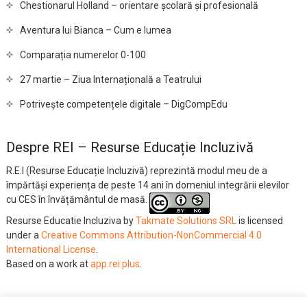
Chestionarul Holland – orientare școlară și profesională
Aventura lui Bianca – Cum e lumea
Comparația numerelor 0-100
27 martie – Ziua Internațională a Teatrului
Potrivește competențele digitale – DigCompEdu
Despre REI – Resurse Educație Incluzivă
R.E.I (Resurse Educație Incluzivă) reprezintă modul meu de a
împărtăși experiența de peste 14 ani în domeniul integrării elevilor
cu CES în învățământul de masă.
Resurse Educatie Incluziva
by
Takmate Solutions SRL
is licensed
under a
Creative Commons Attribution-NonCommercial 4.0
International License
.
Based on a work at
app.rei.plus
.