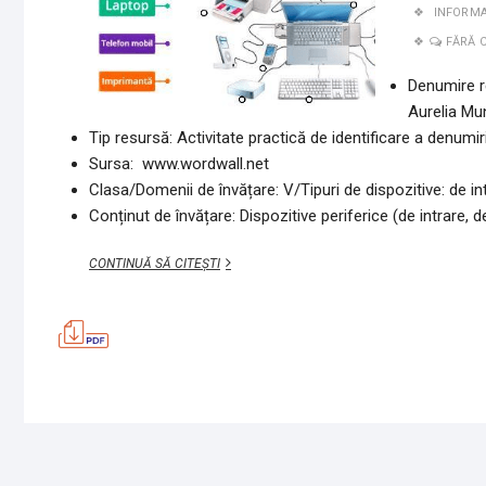
INFORMAT
FĂRĂ 
Denumire r
Aurelia Mu
Tip resursă: Activitate practică de identificare a denumir
Sursa: www.wordwall.net
Clasa/Domenii de învățare: V/Tipuri de dispozitive: de intr
Conținut de învățare: Dispozitive periferice (de intrare, de
TIPURI
CONTINUĂ SĂ CITEȘTI
DE
DISPOZITIVE
PERIFERICE