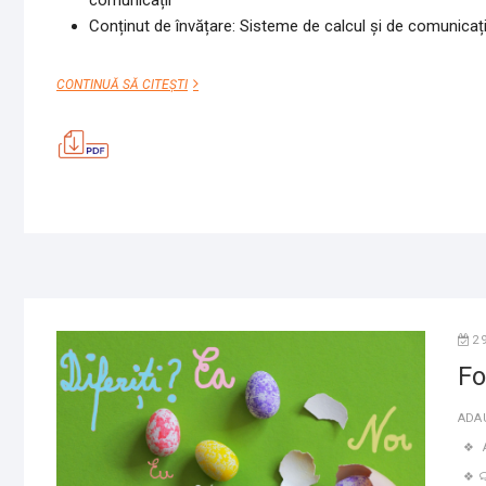
comunicații
Conținut de învățare: Sisteme de calcul și de comunicații 
DE
CONTINUĂ SĂ CITEȘTI
PE
TELEFON
–
GOOGLE
CLASSROOM
2
Fo
ADA