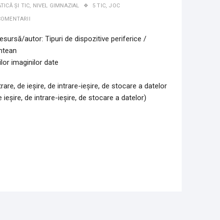
ICĂ ȘI TIC
,
NIVEL GIMNAZIAL
5 TIC
,
JOC
COMENTARII
esursă/autor:
Tipuri de dispozitive periferice
/
ntean
ilor imaginilor date
are, de ieșire, de intrare-ieșire, de stocare a datelor
 ieșire, de intrare-ieșire, de stocare a datelor)