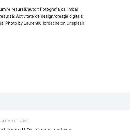
umire resursă/autor: Fotografia ca limbaj
 resursă:
Activitate de design/creație digitală
să: Photo by
Laurentiu Iordache
on
Unsplash
5 APRILIE 2020