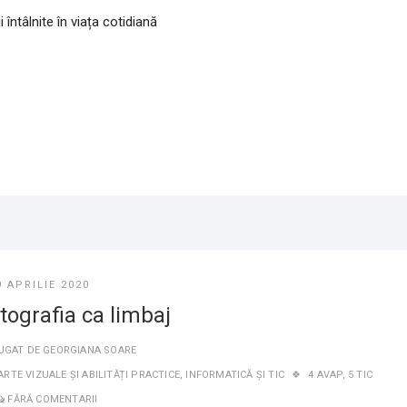
întâlnite în viața cotidiană
9 APRILIE 2020
tografia ca limbaj
UGAT DE
GEORGIANA SOARE
ARTE VIZUALE ȘI ABILITĂȚI PRACTICE
,
INFORMATICĂ ȘI TIC
4 AVAP
,
5 TIC
FĂRĂ COMENTARII