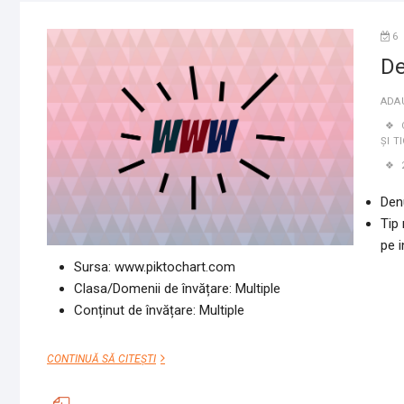
6
De
ADA
ȘI T
Den
Tip 
pe i
Sursa: www.piktochart.com
Clasa/Domenii de învățare: Multiple
Conținut de învățare: Multiple
DESPRE
CONTINUĂ SĂ CITEȘTI
CAPCANELE
INTERNETULUI