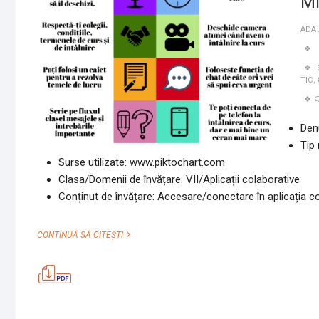
Mi
ADA
TIC
,
Den
Tip 
Surse utilizate: www.piktochart.com
Clasa/Domenii de învățare: VII/Aplicații colaborative
Conținut de învățare: Accesare/conectare în aplicația c
MICI
CONTINUĂ SĂ CITEȘTI
REGULI
ÎN
CLASA
ONLINE