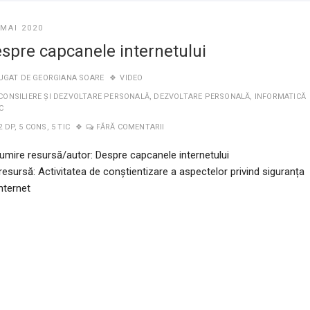
 MAI 2020
spre capcanele internetului
UGAT DE
GEORGIANA SOARE
VIDEO
CONSILIERE ȘI DEZVOLTARE PERSONALĂ
,
DEZVOLTARE PERSONALĂ
,
INFORMATICĂ
IC
2 DP
,
5 CONS
,
5 TIC
FĂRĂ COMENTARII
umire resursă/autor: Despre capcanele internetului
resursă: Activitatea de conștientizare a aspectelor privind siguranța
nternet