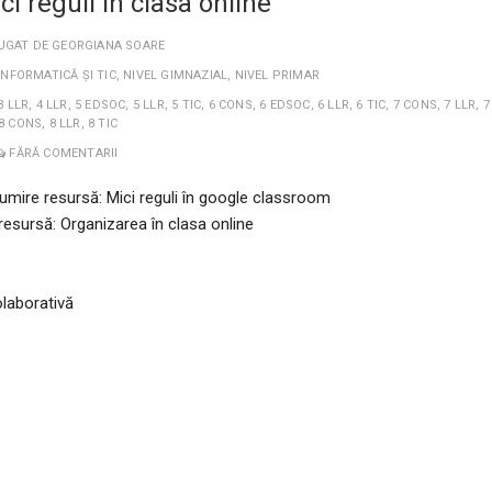
ci reguli în clasa online
UGAT DE
GEORGIANA SOARE
INFORMATICĂ ȘI TIC
,
NIVEL GIMNAZIAL
,
NIVEL PRIMAR
3 LLR
,
4 LLR
,
5 EDSOC
,
5 LLR
,
5 TIC
,
6 CONS
,
6 EDSOC
,
6 LLR
,
6 TIC
,
7 CONS
,
7 LLR
,
7
8 CONS
,
8 LLR
,
8 TIC
FĂRĂ COMENTARII
umire resursă: Mici reguli în google classroom
resursă: Organizarea în clasa online
olaborativă