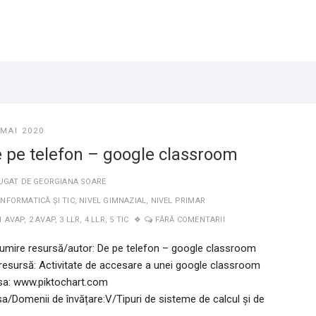
 MAI 2020
 pe telefon – google classroom
UGAT DE
GEORGIANA SOARE
INFORMATICĂ ȘI TIC
,
NIVEL GIMNAZIAL
,
NIVEL PRIMAR
1 AVAP
,
2 AVAP
,
3 LLR
,
4 LLR
,
5 TIC
FĂRĂ COMENTARII
umire resursă/autor: De pe telefon – google classroom
 resursă: Activitate de accesare a unei google classroom
sa: www.piktochart.com
sa/Domenii de învățare:V/Tipuri de sisteme de calcul și de