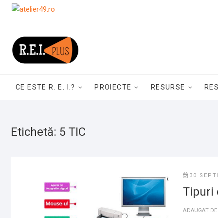
Skip
to
content
CE ESTE R. E. I.?
PROIECTE
RESURSE
RE
Etichetă:
5 TIC
30 SEPT
Tipuri
ADAUGAT D