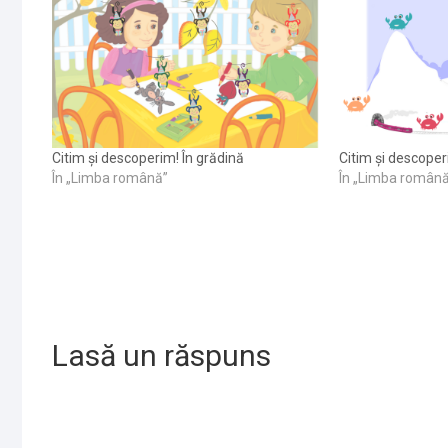
Citim și descoperim! În grădină
Citim și descope
În „Limba română”
În „Limba român
Lasă un răspuns