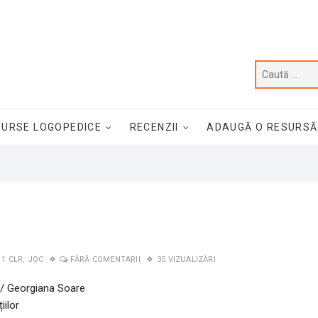
SURSE LOGOPEDICE
RECENZII
ADAUGĂ O RESURSĂ
1 CLR
,
JOC
FĂRĂ COMENTARII
35 VIZUALIZĂRI
ie/ Georgiana Soare
iilor