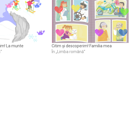
rim! La munte
Citim și descoperim! Familia mea
ă”
În „Limba română”