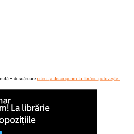
orectă – descărcare
citim-și-descoperim-la-librărie-potrivește-