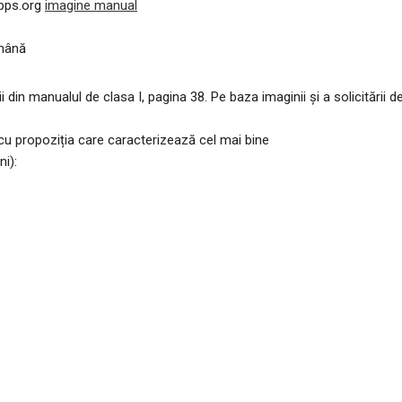
pps.org
imagine manual
 mână
din manualul de clasa I, pagina 38. Pe baza imaginii și a solicitării d
 cu propoziția care caracterizează cel mai bine
ni):