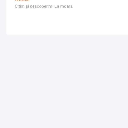
Navigare
Anterior
Citim și descoperim! La moară
în
articole