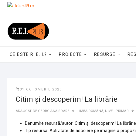
Skip
to
content
CE ESTE R. E. I.?
PROIECTE
RESURSE
RE
31 OCTOMBRIE 2020
Citim și descoperim! La librărie
ADAUGAT DE
GEORGIANA SOARE
LIMBA ROMÂNĂ
,
NIVEL PRIMAR
Denumire resursă/autor: Citim și descoperim! La librăr
Tip resursă: Activitate de asociere pe imagine a propoziț