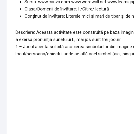
Sursa: www.canva.com www.wordwall.net www.learniga
Clasa/Domenii de învățare: I /Citire/ lectură
Conținut de învățare: Literele mici şi mari de tipar şi de
Descriere: Această activitate este construită pe baza imaginii 
a exersa pronunția sunetului L, mai jos sunt trei jocuri:
1 – Jocul acesta solicită asocierea simbolurilor din imagine
locul/persoana/obiectul unde se află acel simbol (aici, pingui