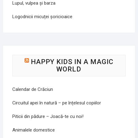
Lupul, vulpea și barza
Logodnicii micuței șoricioaice
HAPPY KIDS IN A MAGIC
WORLD
Calendar de Crăciun
Circuitul apei în natură – pe înțelesul copiilor
Piticii din pădure – Joacă-te cu noi!
Animalele domestice