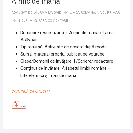
A mic de mână
ADAUGAT DE
LAURA ASAVOAIEI
LIMBA ROMÂNĂ
,
NIVEL PRIMAR
1 CLR
FĂRĂ COMENTARII
Denumire resursă/autor: A mic de mână / Laura
Asăvoaiei
Tip resursă: Activitate de scriere după model
Sursa:
material propriu, publicat pe youtube
Clasa/Domenii de învățare: I /Scriere/ redactare
Conținut de învățare: Alfabetul limbii române –
Literele mici şi mari de mână
A
CONTINUĂ SĂ CITEȘTI
MIC
DE
MÂNĂ