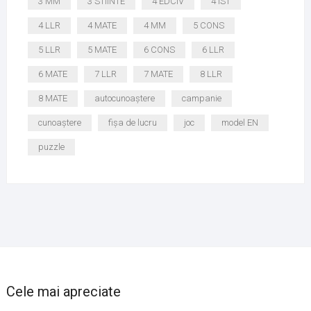
3 MM
3 STIINTE
4 EDCIV
4 IST
4 LLR
4 MATE
4 MM
5 CONS
5 LLR
5 MATE
6 CONS
6 LLR
6 MATE
7 LLR
7 MATE
8 LLR
8 MATE
autocunoaștere
campanie
cunoaștere
fișa de lucru
joc
model EN
puzzle
Cele mai apreciate