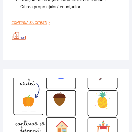
Citirea propoziţiilor/ enunţurilor
POEZIA
CONTINUĂ SĂ CITEȘTI
CU
”O”
28
SEPT
2020