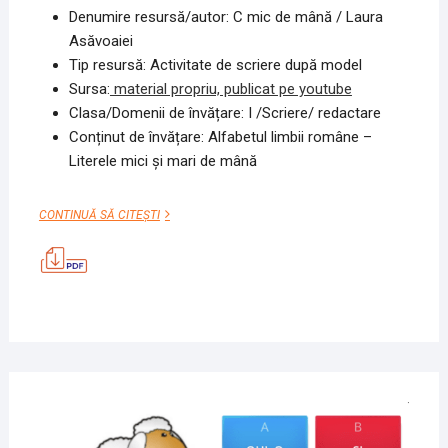
Denumire resursă/autor: C mic de mână / Laura
Asăvoaiei
Tip resursă: Activitate de scriere după model
Sursa:
material propriu, publicat pe youtube
Clasa/Domenii de învățare: I /Scriere/ redactare
Conținut de învățare: Alfabetul limbii române –
Literele mici şi mari de mână
C
CONTINUĂ SĂ CITEȘTI
MIC
DE
MÂNĂ
18
NOIE
2020