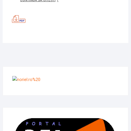
ÎN
SILABE