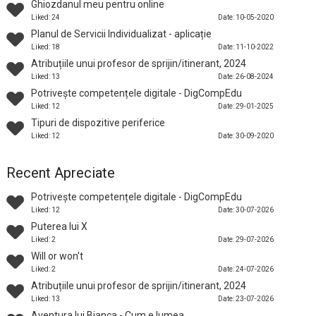
Ghiozdanul meu pentru online
Liked: 24
Date: 10-05-2020
Planul de Servicii Individualizat - aplicație
Liked: 18
Date: 11-10-2022
Atribuțiile unui profesor de sprijin/itinerant, 2024
Liked: 13
Date: 26-08-2024
Potrivește competențele digitale - DigCompEdu
Liked: 12
Date: 29-01-2025
Tipuri de dispozitive periferice
Liked: 12
Date: 30-09-2020
Recent Apreciate
Potrivește competențele digitale - DigCompEdu
Liked: 12
Date: 30-07-2026
Puterea lui X
Liked: 2
Date: 29-07-2026
Will or won't
Liked: 2
Date: 24-07-2026
Atribuțiile unui profesor de sprijin/itinerant, 2024
Liked: 13
Date: 23-07-2026
Aventura lui Bianca - Cum e lumea