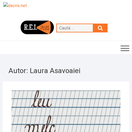
Skip
to
content
Caută
…
Autor:
Laura Asavoaiei
2
DECE
2020