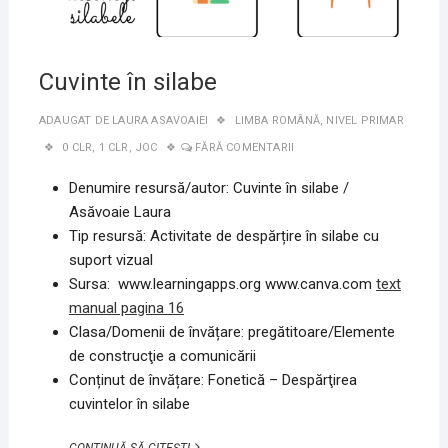
Cuvinte în silabe
ADAUGAT DE
LAURA ASAVOAIEI
LIMBA ROMÂNĂ
,
NIVEL PRIMAR
0 CLR
,
1 CLR
,
JOC
FĂRĂ COMENTARII
Denumire resursă/autor: Cuvinte în silabe /
Asăvoaie Laura
Tip resursă: Activitate de despărțire în silabe cu
suport vizual
Sursa: www.learningapps.org www.canva.com
text
manual pagina 16
Clasa/Domenii de învățare: pregătitoare/Elemente
de construcţie a comunicării
Conținut de învățare: Fonetică – Despărţirea
cuvintelor în silabe
CUVINTE
CONTINUĂ SĂ CITEȘTI