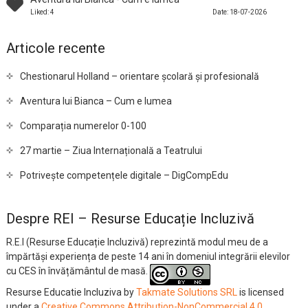
Liked: 4
Date: 18-07-2026
Articole recente
Chestionarul Holland – orientare școlară și profesională
Aventura lui Bianca – Cum e lumea
Comparația numerelor 0-100
27 martie – Ziua Internațională a Teatrului
Potrivește competențele digitale – DigCompEdu
Despre REI – Resurse Educație Incluzivă
R.E.I (Resurse Educație Incluzivă) reprezintă modul meu de a
împărtăși experiența de peste 14 ani în domeniul integrării elevilor
cu CES în învățământul de masă.
Resurse Educatie Incluziva
by
Takmate Solutions SRL
is licensed
under a
Creative Commons Attribution-NonCommercial 4.0