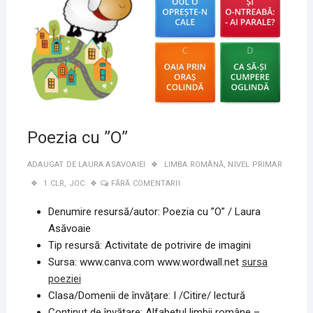
Poezia cu ”O”
ADAUGAT DE
LAURA ASAVOAIEI
LIMBA ROMÂNĂ
,
NIVEL PRIMAR
1 CLR
,
JOC
FĂRĂ COMENTARII
Denumire resursă/autor: Poezia cu ”O” / Laura
Asăvoaie
Tip resursă: Activitate de potrivire de imagini
Sursa: www.canva.com www.wordwall.net
sursa
poeziei
Clasa/Domenii de învățare: I /Citire/ lectură
Conținut de învățare: Alfabetul limbii române –