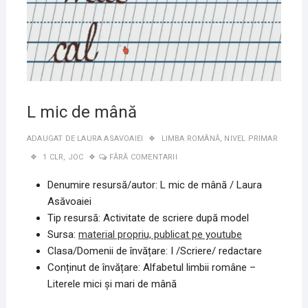
L mic de mână
ADAUGAT DE
LAURA ASAVOAIEI
LIMBA ROMÂNĂ
,
NIVEL PRIMAR
1 CLR
,
JOC
FĂRĂ COMENTARII
Denumire resursă/autor: L mic de mână / Laura
Asăvoaiei
Tip resursă: Activitate de scriere după model
Sursa:
material propriu, publicat pe youtube
Clasa/Domenii de învățare: I /Scriere/ redactare
Conținut de învățare: Alfabetul limbii române –
Literele mici şi mari de mână